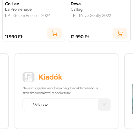
Co Lee
Deva
La Promenade
Csillag
LP - Golem Records 2024
LP - Move Gently 2022
11 990 Ft
12 990 Ft
Kiadók
Neves független kiadók és a nagy kiadók lemezeiből is
széleskörű kínálattal rendelkezünk: