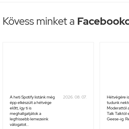
Kövess minket a
Facebooko
A heti Spotify listánk még
2026. 08. 07.
Hétvégére is
épp elkészült a hétvége
tudunk nekte
előtt, így ti is
Moderattól a
meghallgatjátok a
Talk Talktól
legfrissebb lemezeink
Geese-ig. Re
válogatot...