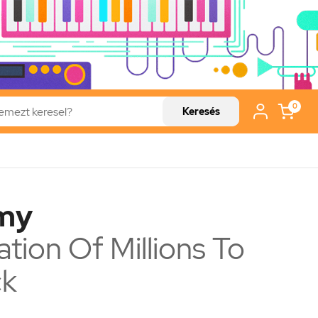
0
Keresés
emy
ation Of Millions To
ck