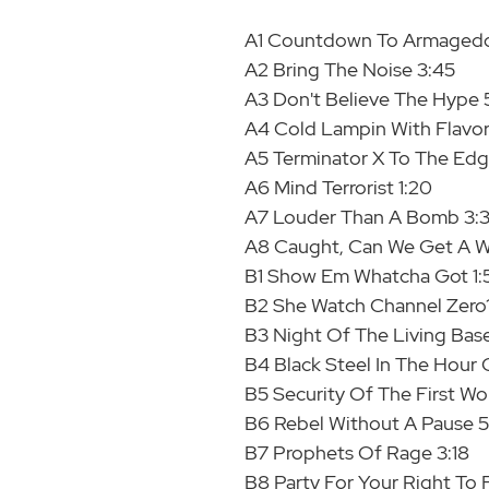
A1 Countdown To Armagedd
A2 Bring The Noise 3:45
A3 Don't Believe The Hype 
A4 Cold Lampin With Flavor
A5 Terminator X To The Edg
A6 Mind Terrorist 1:20
A7 Louder Than A Bomb 3:
A8 Caught, Can We Get A W
B1 Show Em Whatcha Got 1:
B2 She Watch Channel Zero?
B3 Night Of The Living Bas
B4 Black Steel In The Hour
B5 Security Of The First Wor
B6 Rebel Without A Pause 
B7 Prophets Of Rage 3:18
B8 Party For Your Right To 