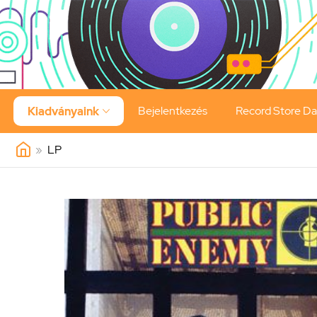
Bejelentkezés
Record Store D
Kiadványaink

»
LP