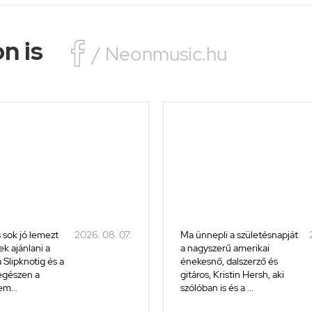
n is

/ Neonmusic.hu
 sok jó lemezt
2026. 08. 07.
Ma ünnepli a születésnapját
k ajánlani a
a nagyszerű amerikai
 Slipknotig és a
énekesnő, dalszerző és
 egészen a
gitáros, Kristin Hersh, aki
m...
szólóban is és a ...