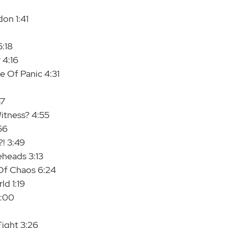
on 1:41
5:18
 4:16
e Of Panic 4:31
37
itness? 4:55
56
! 3:49
eheads 3:13
 Of Chaos 6:24
ld 1:19
5:00
Fight 3:26