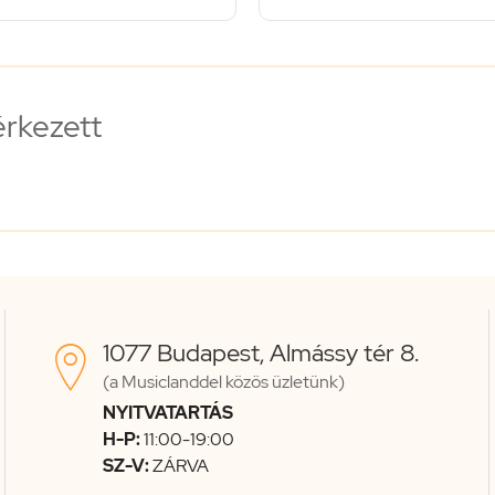
érkezett
1077 Budapest, Almássy tér 8.

(a Musiclanddel közös üzletünk)
NYITVATARTÁS
H-P:
11:00-19:00
SZ-V:
ZÁRVA