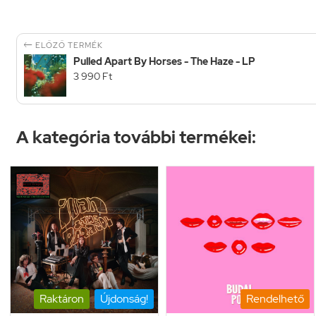

ELŐZŐ TERMÉK
Pulled Apart By Horses - The Haze - LP
3 990 Ft
A kategória további termékei:
Raktáron
Újdonság!
Rendelhető