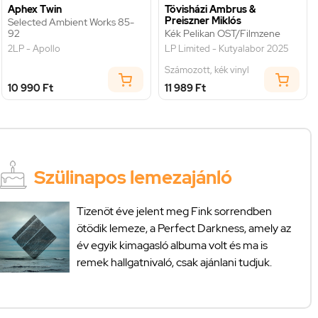
Aphex Twin
Tövisházi Ambrus &
Preiszner Miklós
Selected Ambient Works 85-
92
Kék Pelikan OST/Filmzene
2LP - Apollo
LP Limited - Kutyalabor 2025
Számozott, kék vinyl
10 990 Ft
11 989 Ft
Szülinapos lemezajánló
Tizenöt éve jelent meg Fink sorrendben
ötödik lemeze, a Perfect Darkness, amely az
év egyik kimagasló albuma volt és ma is
remek hallgatnivaló, csak ajánlani tudjuk.