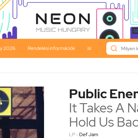
ay 2026
Rendelési információk

Public En
It Takes A N
Hold Us Ba
LP -
Def Jam