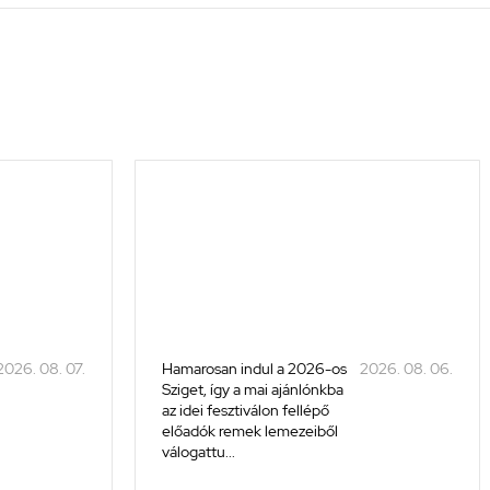
2026. 08. 07.
Hamarosan indul a 2026-os
2026. 08. 06.
Sziget, így a mai ajánlónkba
az idei fesztiválon fellépő
előadók remek lemezeiből
válogattu...