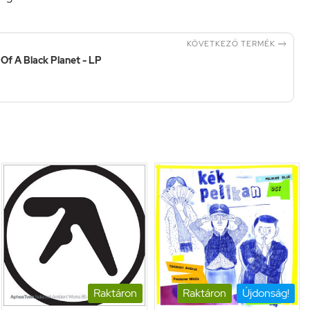

KÖVETKEZŐ TERMÉK
 Of A Black Planet - LP
Raktáron
Raktáron
Újdonság!