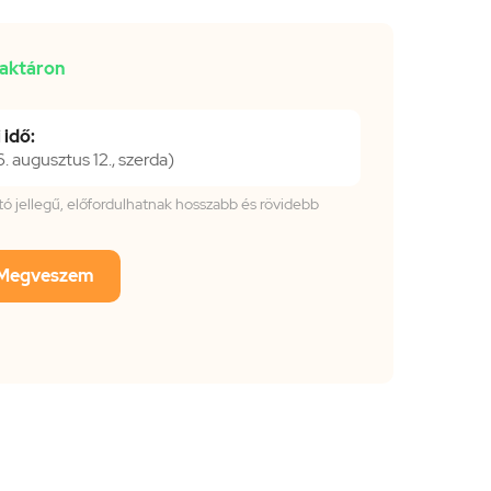
aktáron
 idő:
 augusztus 12., szerda)
tató jellegű, előfordulhatnak hosszabb és rövidebb
Megveszem