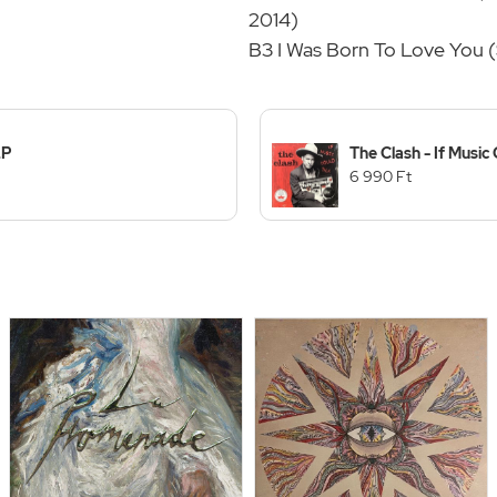
2014)
B3 I Was Born To Love You 
LP
The Clash - If Music
6 990 Ft