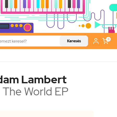
0
Keresés
dam Lambert
 The World EP