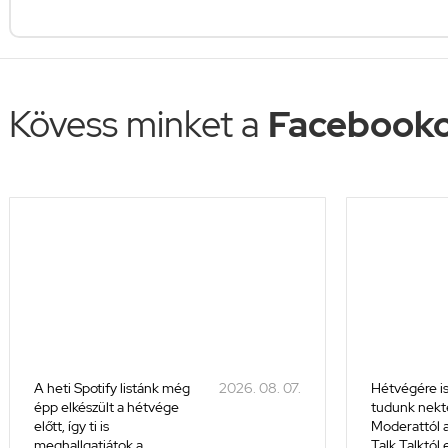
Kövess minket a
Facebooko
A heti Spotify listánk még
2026. 08. 07.
Hétvégére is
épp elkészült a hétvége
tudunk nekte
előtt, így ti is
Moderattól a
meghallgatjátok a
Talk Talktól