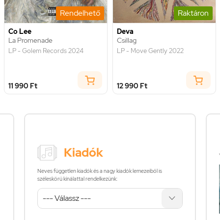
Rendelhető
Raktáron
Co Lee
Deva
La Promenade
Csillag
LP - Golem Records 2024
LP - Move Gently 2022
11 990 Ft
12 990 Ft
Kiadók
Neves független kiadók és a nagy kiadók lemezeiből is
széleskörű kínálattal rendelkezünk: