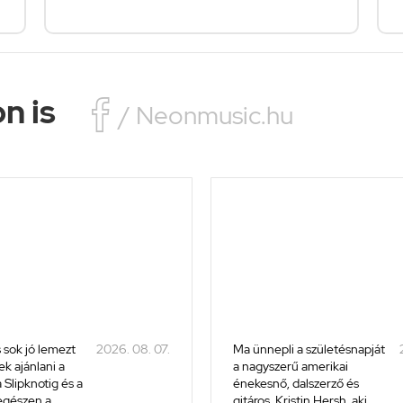
n is

/ Neonmusic.hu
 sok jó lemezt
2026. 08. 07.
Ma ünnepli a születésnapját
k ajánlani a
a nagyszerű amerikai
 Slipknotig és a
énekesnő, dalszerző és
 egészen a
gitáros, Kristin Hersh, aki