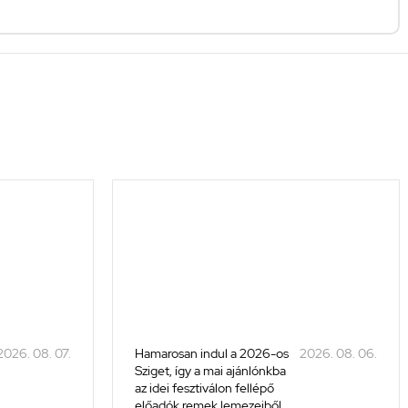
2026. 08. 07.
Hamarosan indul a 2026-os
2026. 08. 06.
Sziget, így a mai ajánlónkba
az idei fesztiválon fellépő
előadók remek lemezeiből