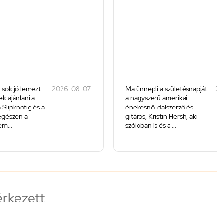
 sok jó lemezt
2026. 08. 07.
Ma ünnepli a születésnapját
k ajánlani a
a nagyszerű amerikai
 Slipknotig és a
énekesnő, dalszerző és
 egészen a
gitáros, Kristin Hersh, aki
m...
szólóban is és a ...
érkezett