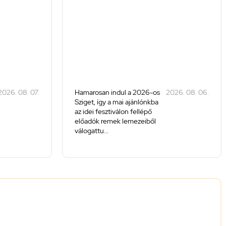
2026. 08. 07.
Hamarosan indul a 2026-os
2026. 08. 06.
Sziget, így a mai ajánlónkba
az idei fesztiválon fellépő
előadók remek lemezeiből
válogattu...