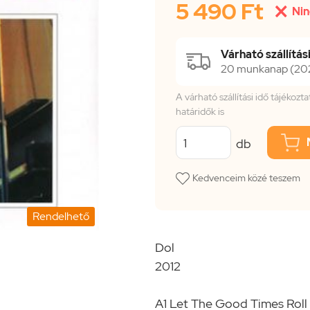
5 490 Ft

Nin
Várható szállítási
20 munkanap (2026
A várható szállítási idő tájékoz
határidők is
db
Kedvenceim közé teszem
Rendelhető
Dol
2012
A1 Let The Good Times Roll