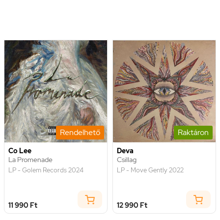
Rendelhető
Raktáron
Co Lee
Deva
La Promenade
Csillag
LP - Golem Records 2024
LP - Move Gently 2022
11 990 Ft
12 990 Ft