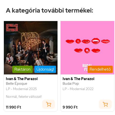
A kategória további termékei:
Raktáron
Újdonság!
Rendelhető
Ivan & The Parazol
Ivan & The Parazol
Belle Époque
Budai Pop
LP - Modernial 2025
LP - Modernial 2022
Normál, fekete változat!
11 990 Ft
9 990 Ft