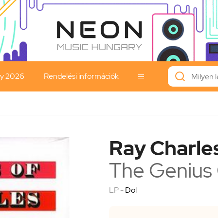
ay 2026
Rendelési információk

Ray Charle
The Genius 
LP -
Dol