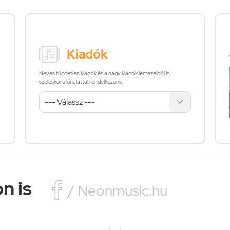
Kiadók
Neves független kiadók és a nagy kiadók lemezeiből is
széleskörű kínálattal rendelkezünk:
n is

/ Neonmusic.hu