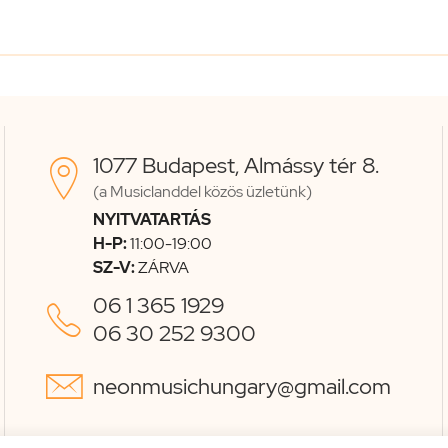
1077 Budapest, Almássy tér 8.

(a Musiclanddel közös üzletünk)
NYITVATARTÁS
H-P:
11:00-19:00
SZ-V:
ZÁRVA
06 1 365 1929

06 30 252 9300

neonmusichungary@gmail.com