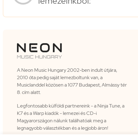
lemezeinkből:
A Neon Music Hungary 2002-ben indult útjára,
2010 óta pedig saját lemezboltunk van, a
Musiclanddel közösen a 1077 Budapest, Almássy tér
8. cím alatt.
Legfontosabb külföldi partnereink - a Ninja Tune, a
K7 és a Warp kiadók - lemezei és CD-i
Magyarországon nálunk találhatóak meg a
legnagyobb választékban és a legjobb áron!