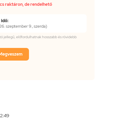
cs raktáron, de rendelhető
 idő:
. szeptember 9., szerda)
tató jellegű, előfordulhatnak hosszabb és rövidebb
Megveszem
 2:49