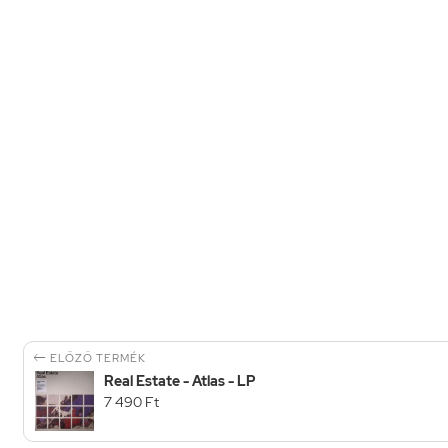

ELŐZŐ TERMÉK
Real Estate - Atlas - LP
7 490 Ft