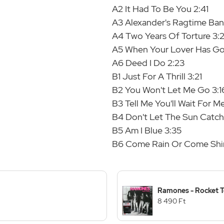
A2 It Had To Be You 2:41
A3 Alexander's Ragtime Ban
A4 Two Years Of Torture 3:
A5 When Your Lover Has Go
A6 Deed I Do 2:23
B1 Just For A Thrill 3:21
B2 You Won't Let Me Go 3:1
B3 Tell Me You'll Wait For Me
B4 Don't Let The Sun Catch 
B5 Am I Blue 3:35
B6 Come Rain Or Come Shi
Ramones - Rocket T
8 490 Ft