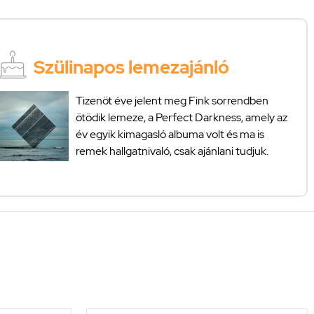
Szülinapos lemezajánló
Tizenöt éve jelent meg Fink sorrendben
ötödik lemeze, a Perfect Darkness, amely az
év egyik kimagasló albuma volt és ma is
remek hallgatnivaló, csak ajánlani tudjuk.