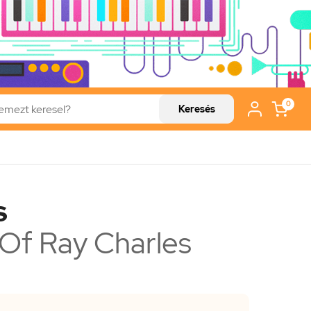
0
Keresés
s
Of Ray Charles