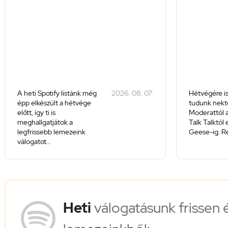
A heti Spotify listánk még
2026. 08. 07.
Hétvégére is
épp elkészült a hétvége
tudunk nekte
előtt, így ti is
Moderattól a
meghallgatjátok a
Talk Talktól
legfrissebb lemezeink
Geese-ig. Re
válogatot...
Heti
válogatásunk frissen 