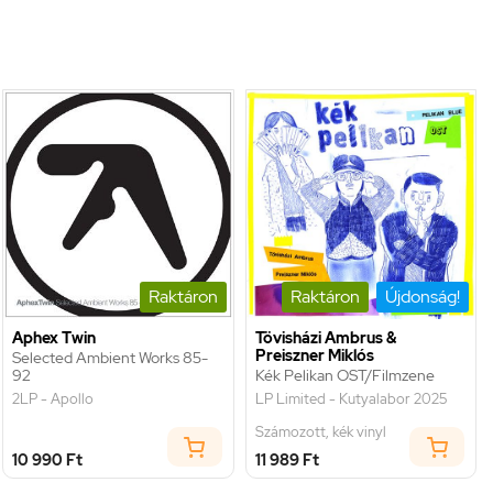
Raktáron
Raktáron
Újdonság!
Aphex Twin
Tövisházi Ambrus &
Preiszner Miklós
Selected Ambient Works 85-
92
Kék Pelikan OST/Filmzene
2LP - Apollo
LP Limited - Kutyalabor 2025
Számozott, kék vinyl
10 990 Ft
11 989 Ft