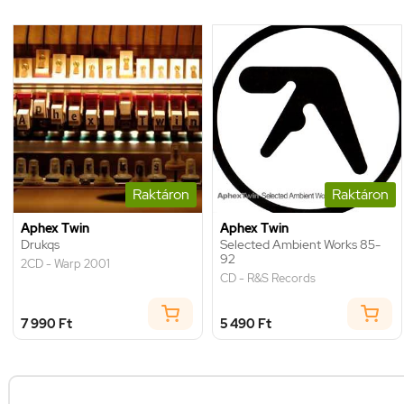
Raktáron
Raktáron
Aphex Twin
Aphex Twin
Drukqs
Selected Ambient Works 85-
92
2CD - Warp 2001
CD - R&S Records
7 990 Ft
5 490 Ft