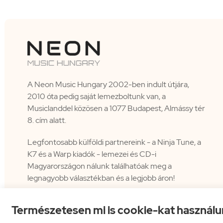
A Neon Music Hungary 2002-ben indult útjára,
2010 óta pedig saját lemezboltunk van, a
Musiclanddel közösen a 1077 Budapest, Almássy tér
8. cím alatt.
Legfontosabb külföldi partnereink - a Ninja Tune, a
K7 és a Warp kiadók - lemezei és CD-i
Magyarországon nálunk találhatóak meg a
legnagyobb választékban és a legjobb áron!
Természetesen mi is cookie-kat használu