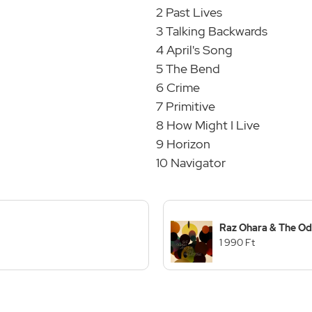
2 Past Lives
3 Talking Backwards
4 April's Song
5 The Bend
6 Crime
7 Primitive
8 How Might I Live
9 Horizon
10 Navigator
Raz Ohara & The Od
1 990 Ft