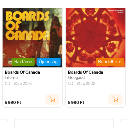
Raktáron
Újdonság!
Rendelhető
Boards Of Canada
Boards Of Canada
Inferno
Geogaddi
CD - Warp 2026
CD - Warp 2002
5 990 Ft
5 990 Ft