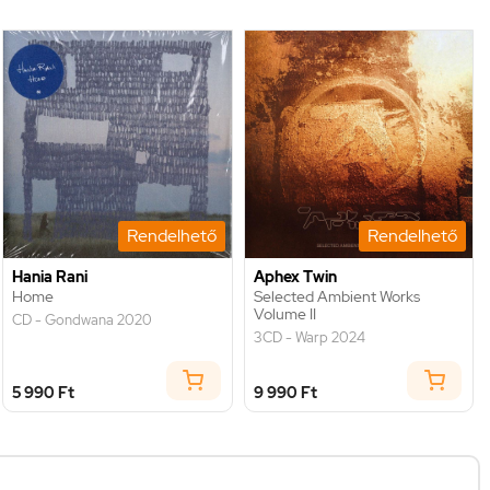
Rendelhető
Rendelhető
Hania Rani
Aphex Twin
Home
Selected Ambient Works
Volume II
CD - Gondwana 2020
3CD - Warp 2024
5 990 Ft
9 990 Ft