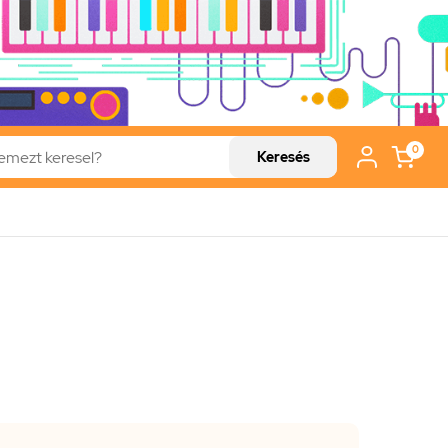
0
Keresés
e