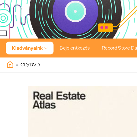
Bejelentkezés
Record Store D
Kiadványaink

»
CD/DVD