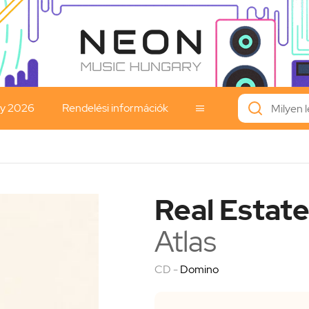
ay 2026
Rendelési információk

Real Estat
Atlas
CD -
Domino