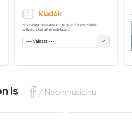
Kiadók
Neves független kiadók és a nagy kiadók lemezeiből is
széleskörű kínálattal rendelkezünk:
n is

/ Neonmusic.hu