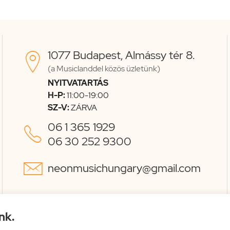
1077 Budapest, Almássy tér 8.

(a Musiclanddel közös üzletünk)
NYITVATARTÁS
H-P:
11:00-19:00
SZ-V:
ZÁRVA
06 1 365 1929

06 30 252 9300

neonmusichungary@gmail.com
nk.