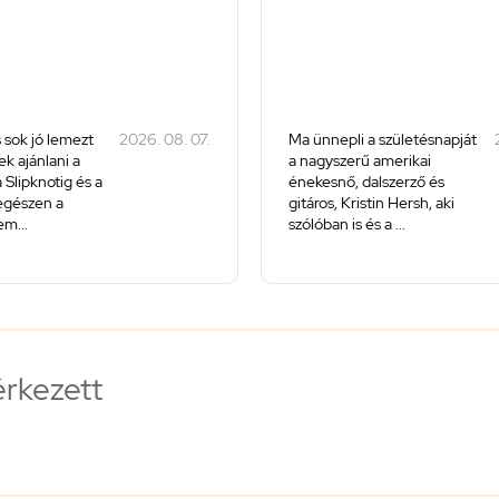
 sok jó lemezt
2026. 08. 07.
Ma ünnepli a születésnapját
k ajánlani a
a nagyszerű amerikai
 Slipknotig és a
énekesnő, dalszerző és
 egészen a
gitáros, Kristin Hersh, aki
m...
szólóban is és a ...
érkezett