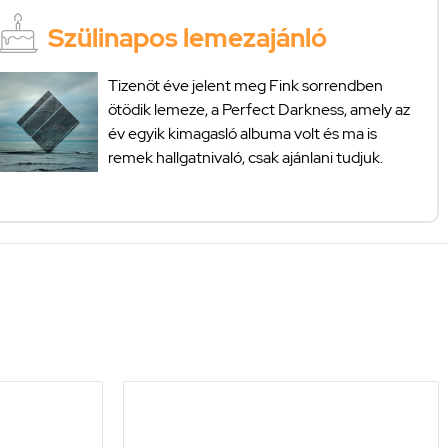
Szülinapos lemezajánló
Tizenöt éve jelent meg Fink sorrendben
ötödik lemeze, a Perfect Darkness, amely az
év egyik kimagasló albuma volt és ma is
remek hallgatnivaló, csak ajánlani tudjuk.