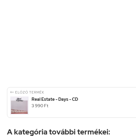

ELŐZŐ TERMÉK
Real Estate - Days - CD
3 990 Ft
A kategória további termékei: