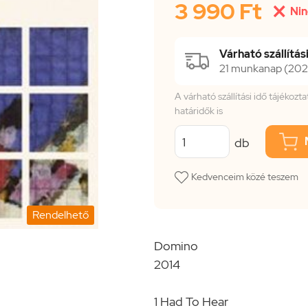
3 990 Ft

Nin
Várható szállítási
21 munkanap (2026
A várható szállítási idő tájékoz
határidők is
db
Kedvenceim közé teszem
Rendelhető
Domino
2014
1 Had To Hear