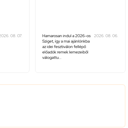
2026. 08. 07.
Hamarosan indul a 2026-os
2026. 08. 06.
Sziget, így a mai ajánlónkba
az idei fesztiválon fellépő
előadók remek lemezeiből
válogattu...