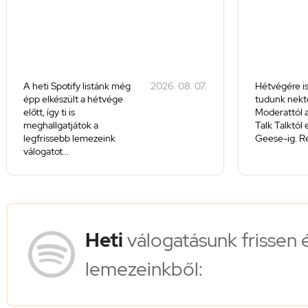
A heti Spotify listánk még
2026. 08. 07.
Hétvégére is
épp elkészült a hétvége
tudunk nekte
előtt, így ti is
Moderattól a
meghallgatjátok a
Talk Talktól
legfrissebb lemezeink
Geese-ig. Re
válogatot...
Heti
válogatásunk frissen 
lemezeinkből: