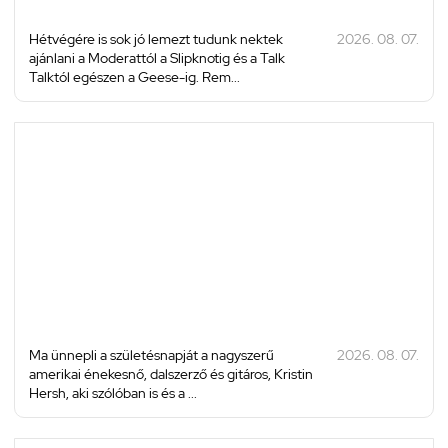
Hétvégére is sok jó lemezt tudunk nektek
2026. 08. 07.
ajánlani a Moderattól a Slipknotig és a Talk
Talktól egészen a Geese-ig. Rem...
Ma ünnepli a születésnapját a nagyszerű
2026. 08. 07.
amerikai énekesnő, dalszerző és gitáros, Kristin
Hersh, aki szólóban is és a ...