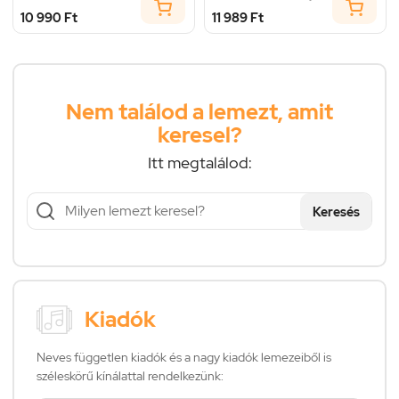
10 990 Ft
11 989 Ft
Nem találod a lemezt, amit
keresel?
Itt megtalálod:
Keresés
Kiadók
Neves független kiadók és a nagy kiadók lemezeiből is
széleskörű kínálattal rendelkezünk: