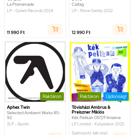
La Promenade
Csillag
LP - Golem Records 2024
LP - Move Gently 2022
11 990 Ft
12 990 Ft
Raktáron
Raktáron
Újdonság!
Aphex Twin
Tövisházi Ambrus &
Preiszner Miklós
Selected Ambient Works 85-
92
Kék Pelikan OST/Filmzene
2LP - Apollo
LP Limited - Kutyalabor 2025
Számozott, kék vinyl