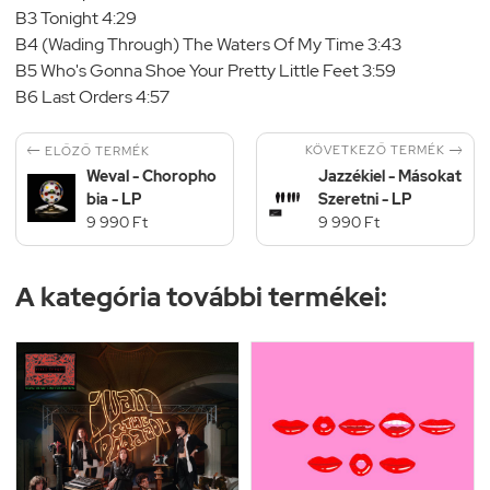
B3 Tonight 4:29
B4 (Wading Through) The Waters Of My Time 3:43
B5 Who's Gonna Shoe Your Pretty Little Feet 3:59
B6 Last Orders 4:57


KÖVETKEZŐ TERMÉK
ELŐZŐ TERMÉK
Weval - Choropho
Jazzékiel - Másokat
bia - LP
Szeretni - LP
9 990 Ft
9 990 Ft
A kategória további termékei: