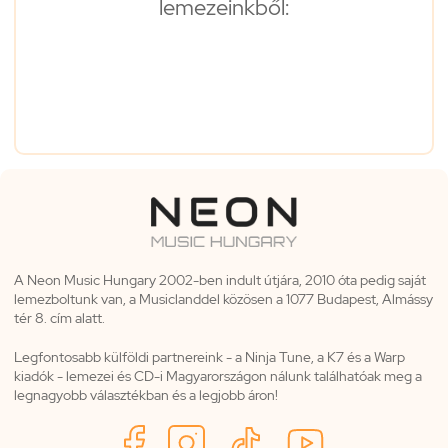
lemezeinkből:
A Neon Music Hungary 2002-ben indult útjára, 2010 óta pedig saját
lemezboltunk van, a Musiclanddel közösen a 1077 Budapest, Almássy
tér 8. cím alatt.
Legfontosabb külföldi partnereink - a Ninja Tune, a K7 és a Warp
kiadók - lemezei és CD-i Magyarországon nálunk találhatóak meg a
legnagyobb választékban és a legjobb áron!