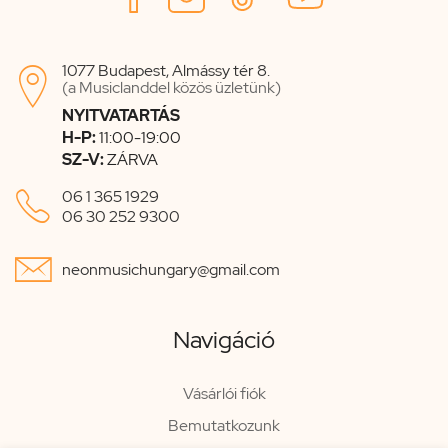
1077 Budapest, Almássy tér 8.

(a Musiclanddel közös üzletünk)
NYITVATARTÁS
H-P:
11:00-19:00
SZ-V:
ZÁRVA

06 1 365 1929
06 30 252 9300

neonmusichungary@gmail.com
Navigáció
Vásárlói fiók
Bemutatkozunk