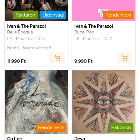
Raktáron
Újdonság!
Rendelhető
Ivan & The Parazol
Ivan & The Parazol
Belle Époque
Budai Pop
LP - Modernial 2025
LP - Modernial 2022
Normál, fekete változat!
11 990 Ft
9 990 Ft
Rendelhető
Raktáron
Co Lee
Deva