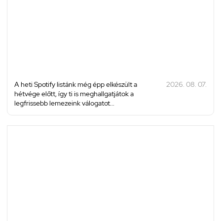
A heti Spotify listánk még épp elkészült a
2026. 08. 07.
hétvége előtt, így ti is meghallgatjátok a
legfrissebb lemezeink válogatot...