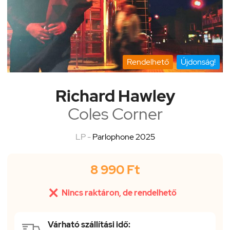
Rendelhető
Újdonság!
Richard Hawley
Coles Corner
LP -
Parlophone 2025
8 990 Ft

Nincs raktáron, de rendelhető
Várható szállítási idő: