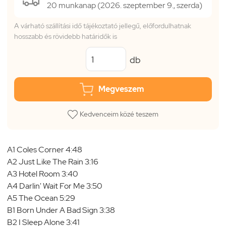
20 munkanap (2026. szeptember 9., szerda)
A várható szállítási idő tájékoztató jellegű, előfordulhatnak
hosszabb és rövidebb határidők is
db
Megveszem
Kedvenceim közé teszem
A1 Coles Corner 4:48
A2 Just Like The Rain 3:16
A3 Hotel Room 3:40
A4 Darlin' Wait For Me 3:50
A5 The Ocean 5:29
B1 Born Under A Bad Sign 3:38
B2 I Sleep Alone 3:41