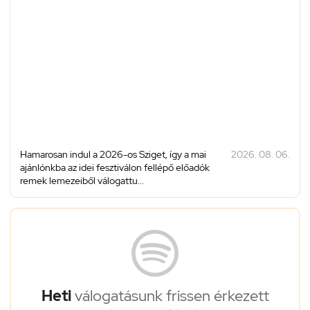
Hamarosan indul a 2026-os Sziget, így a mai
2026. 08. 06.
ajánlónkba az idei fesztiválon fellépő előadók
remek lemezeiből válogattu...
Heti
válogatásunk frissen érkezett