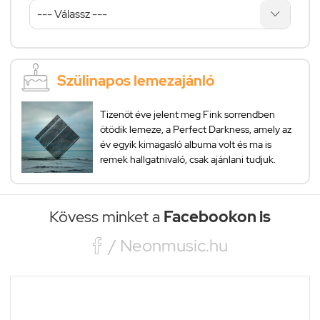
Szülinapos lemezajánló
Tizenöt éve jelent meg Fink sorrendben
ötödik lemeze, a Perfect Darkness, amely az
év egyik kimagasló albuma volt és ma is
remek hallgatnivaló, csak ajánlani tudjuk.
Kövess minket a
Facebookon is

/ Neonmusic.hu