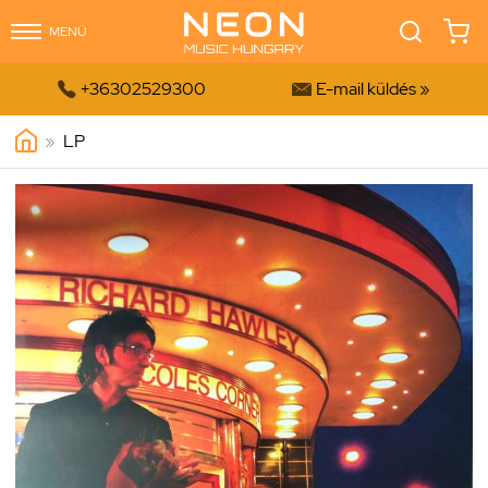
MENÜ


+36302529300
E-mail küldés »
»
LP