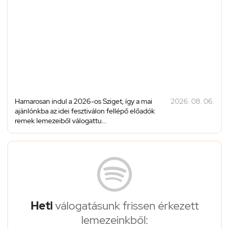
Hamarosan indul a 2026-os Sziget, így a mai
2026. 08. 06.
ajánlónkba az idei fesztiválon fellépő előadók
remek lemezeiből válogattu...
Heti
válogatásunk frissen érkezett
lemezeinkből: