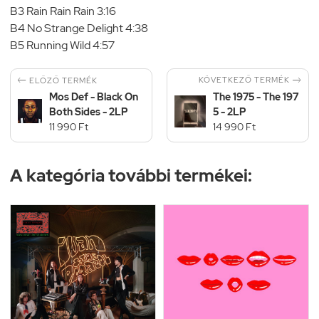
B3 Rain Rain Rain 3:16
B4 No Strange Delight 4:38
B5 Running Wild 4:57


KÖVETKEZŐ TERMÉK
ELŐZŐ TERMÉK
Mos Def - Black On
The 1975 - The 197
Both Sides - 2LP
5 - 2LP
11 990 Ft
14 990 Ft
A kategória további termékei: