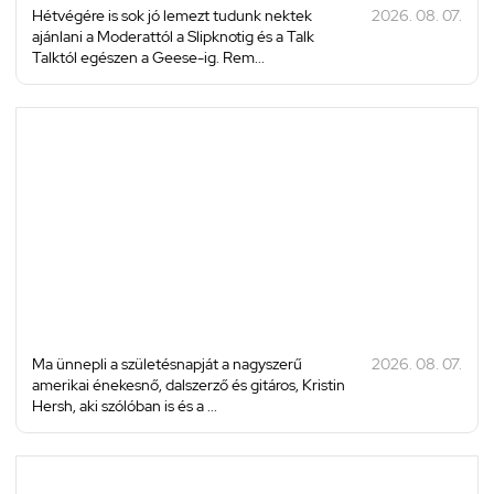
Hétvégére is sok jó lemezt tudunk nektek
2026. 08. 07.
ajánlani a Moderattól a Slipknotig és a Talk
Talktól egészen a Geese-ig. Rem...
Ma ünnepli a születésnapját a nagyszerű
2026. 08. 07.
amerikai énekesnő, dalszerző és gitáros, Kristin
Hersh, aki szólóban is és a ...