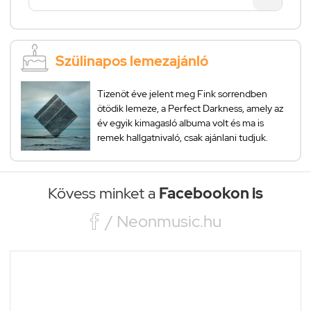
Szülinapos lemezajánló
Tizenöt éve jelent meg Fink sorrendben
ötödik lemeze, a Perfect Darkness, amely az
év egyik kimagasló albuma volt és ma is
remek hallgatnivaló, csak ajánlani tudjuk.
Kövess minket a
Facebookon is

/ Neonmusic.hu