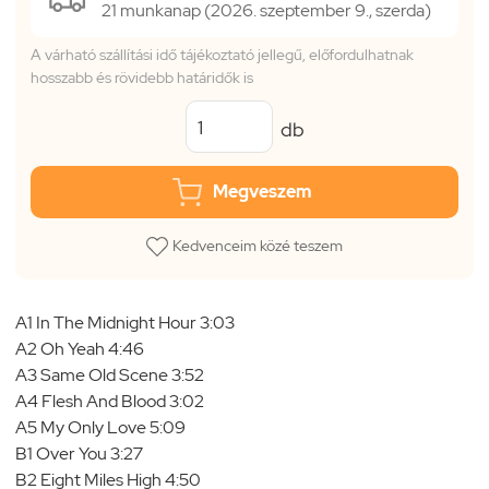
21 munkanap (2026. szeptember 9., szerda)
A várható szállítási idő tájékoztató jellegű, előfordulhatnak
hosszabb és rövidebb határidők is
db
Megveszem
Kedvenceim közé teszem
A1 In The Midnight Hour 3:03
A2 Oh Yeah 4:46
A3 Same Old Scene 3:52
A4 Flesh And Blood 3:02
A5 My Only Love 5:09
B1 Over You 3:27
B2 Eight Miles High 4:50