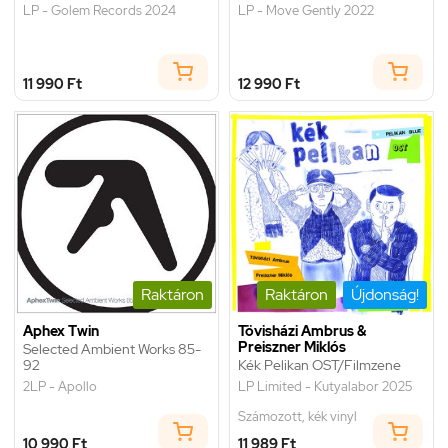
LP - Golem Records 2024
LP - Move Gently 2022
11 990 Ft
12 990 Ft
Raktáron
Raktáron
Újdonság!
Aphex Twin
Tövisházi Ambrus &
Preiszner Miklós
Selected Ambient Works 85-
92
Kék Pelikan OST/Filmzene
2LP - Apollo
LP Limited - Kutyalabor 2025
Számozott, kék vinyl
10 990 Ft
11 989 Ft