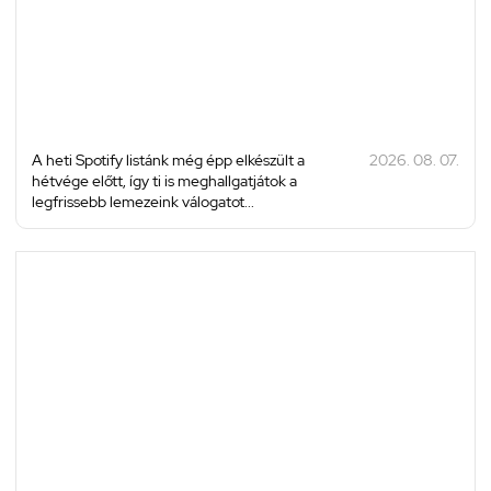
A heti Spotify listánk még épp elkészült a
2026. 08. 07.
hétvége előtt, így ti is meghallgatjátok a
legfrissebb lemezeink válogatot...