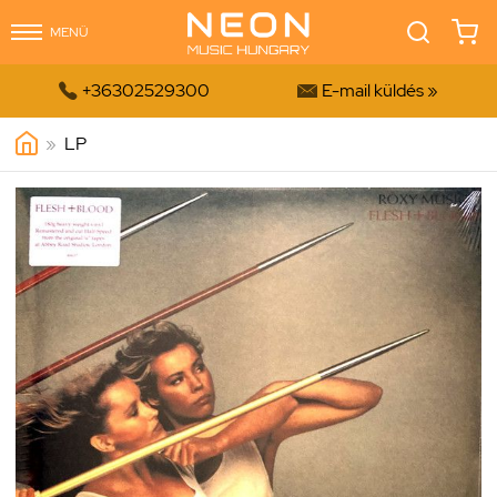
MENÜ


+36302529300
E-mail küldés »
»
LP