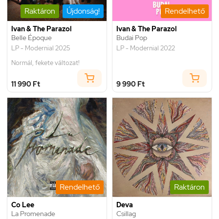
Raktáron
Újdonság!
Rendelhető
Ivan & The Parazol
Ivan & The Parazol
Belle Époque
Budai Pop
LP - Modernial 2025
LP - Modernial 2022
Normál, fekete változat!
11 990 Ft
9 990 Ft
Rendelhető
Raktáron
Co Lee
Deva
La Promenade
Csillag