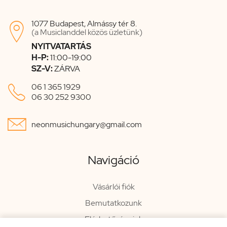
1077 Budapest, Almássy tér 8.

(a Musiclanddel közös üzletünk)
NYITVATARTÁS
H-P:
11:00-19:00
SZ-V:
ZÁRVA

06 1 365 1929
06 30 252 9300

neonmusichungary@gmail.com
Navigáció
Vásárlói fiók
Bemutatkozunk
Elérhetőségeink