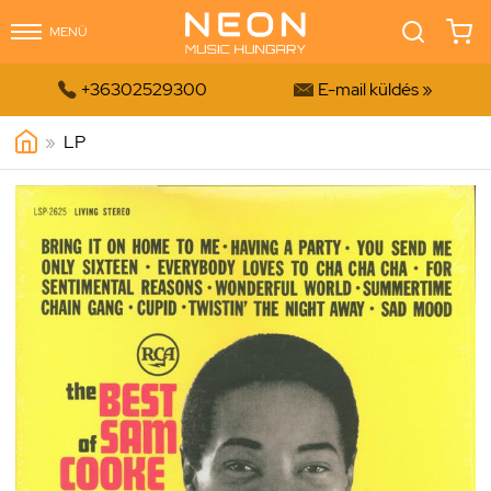
MENÜ


+36302529300
E-mail küldés »
»
LP