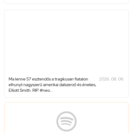
Ma lenne 57 esztendős a tragikusan fiatalon
2026. 08. 06.
elhunyt nagyszerű amerikai dalszerző és énekes,
Elliott Smith. RIP. #neo...