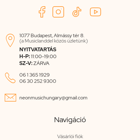
1077 Budapest, Almássy tér 8.

(a Musiclanddel közös üzletünk)
NYITVATARTÁS
H-P:
11:00-19:00
SZ-V:
ZÁRVA

06 1 365 1929
06 30 252 9300

neonmusichungary@gmail.com
Navigáció
Vásárlói fiók