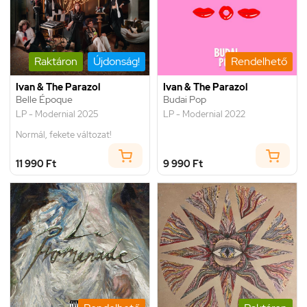
Raktáron
Újdonság!
Rendelhető
Ivan & The Parazol
Ivan & The Parazol
Belle Époque
Budai Pop
LP - Modernial 2025
LP - Modernial 2022
Normál, fekete változat!
11 990 Ft
9 990 Ft