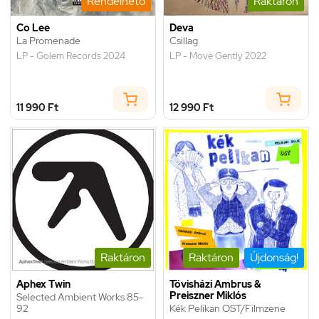
Rendelhető
Raktáron
Co Lee
Deva
La Promenade
Csillag
LP - Golem Records 2024
LP - Move Gently 2022
11 990 Ft
12 990 Ft
Raktáron
Raktáron
Újdonság!
Aphex Twin
Tövisházi Ambrus &
Preiszner Miklós
Selected Ambient Works 85-
92
Kék Pelikan OST/Filmzene