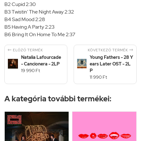
B2 Cupid 2:30
B3 Twistin' The Night Away 2:32
B4 Sad Mood 2:28
B5 Having A Party 2:23
B6 Bring It On Home To Me 2:37


KÖVETKEZŐ TERMÉK
ELŐZŐ TERMÉK
Natalia Lafourcade
Young Fathers - 28 Y
- Cancionera - 2LP
ears Later OST - 2L
19 990 Ft
P
11 990 Ft
A kategória további termékei: