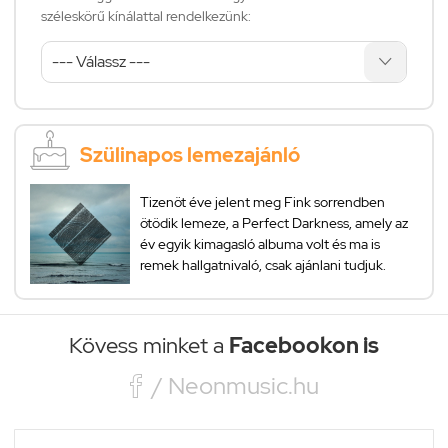
széleskörű kínálattal rendelkezünk:
Szülinapos lemezajánló
Tizenöt éve jelent meg Fink sorrendben
ötödik lemeze, a Perfect Darkness, amely az
év egyik kimagasló albuma volt és ma is
remek hallgatnivaló, csak ajánlani tudjuk.
Kövess minket a
Facebookon is

/ Neonmusic.hu