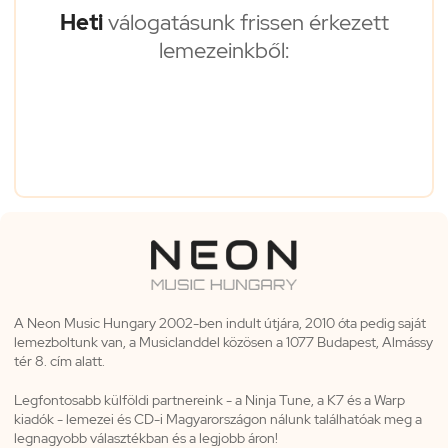
Heti
válogatásunk frissen érkezett
lemezeinkből:
A Neon Music Hungary 2002-ben indult útjára, 2010 óta pedig saját
lemezboltunk van, a Musiclanddel közösen a 1077 Budapest, Almássy
tér 8. cím alatt.
Legfontosabb külföldi partnereink - a Ninja Tune, a K7 és a Warp
kiadók - lemezei és CD-i Magyarországon nálunk találhatóak meg a
legnagyobb választékban és a legjobb áron!