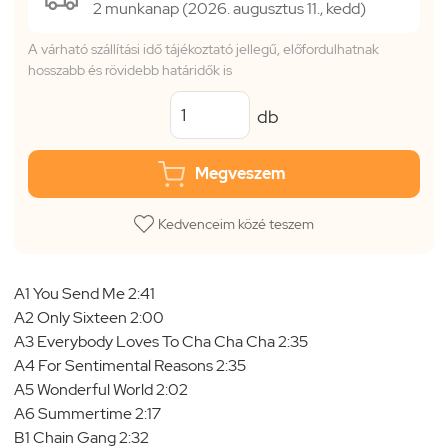
2 munkanap (2026. augusztus 11., kedd)
A várható szállítási idő tájékoztató jellegű, előfordulhatnak
hosszabb és rövidebb határidők is
db
Megveszem
Kedvenceim közé teszem
A1 You Send Me 2:41
A2 Only Sixteen 2:00
A3 Everybody Loves To Cha Cha Cha 2:35
A4 For Sentimental Reasons 2:35
A5 Wonderful World 2:02
A6 Summertime 2:17
B1 Chain Gang 2:32