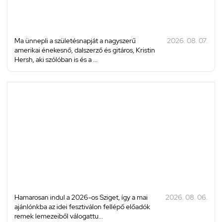
Ma ünnepli a születésnapját a nagyszerű
2026. 08. 07.
amerikai énekesnő, dalszerző és gitáros, Kristin
Hersh, aki szólóban is és a ...
Hamarosan indul a 2026-os Sziget, így a mai
2026. 08. 06.
ajánlónkba az idei fesztiválon fellépő előadók
remek lemezeiből válogattu...