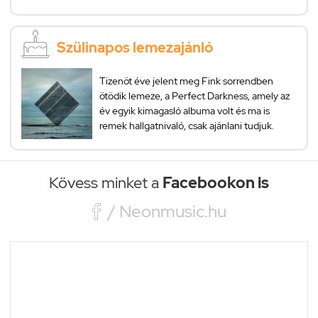
Szülinapos lemezajánló
Tizenöt éve jelent meg Fink sorrendben
ötödik lemeze, a Perfect Darkness, amely az
év egyik kimagasló albuma volt és ma is
remek hallgatnivaló, csak ajánlani tudjuk.
Kövess minket a
Facebookon is

/ Neonmusic.hu