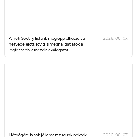
A heti Spotify listánk még épp elkészült a
2026. 08. 07.
hétvége előtt, így ti is meghallgatjátok a
legfrissebb lemezeink válogatot...
Hétvégére is sok jó lemezt tudunk nektek
2026. 08. 07.