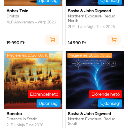
Újdonság!
Újdonság!
Aphex Twin
Sasha & John Digweed
Drukqs
Northern Exposure: Redux
North
4LP Anniversary - Warp 2026
2LP - Late Night Tales 2026
19 990 Ft
14 990 Ft
Megjelenés: 2026. 09. 11.
Megjelenés: 2026. 09. 25.
Előrendelhető
Előrendelhető
Újdonság!
Újdonság!
Bonobo
Sasha & John Digweed
Distance in Static
Northern Exposure: Redux
South
2LP - Ninja Tune 2026