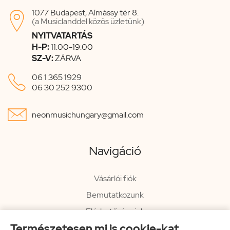
1077 Budapest, Almássy tér 8.

(a Musiclanddel közös üzletünk)
NYITVATARTÁS
H-P:
11:00-19:00
SZ-V:
ZÁRVA

06 1 365 1929
06 30 252 9300

neonmusichungary@gmail.com
Navigáció
Vásárlói fiók
Bemutatkozunk
Elérhetőségeink
Természetesen mi is cookie-kat
Hírlevél