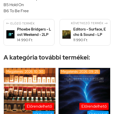
B5 Hold On
B6 To Be Free


KÖVETKEZŐ TERMÉK
ELŐZŐ TERMÉK
Phoebe Bridgers - L
Editors - Surface, E
ost Weekend - 2LP
cho & Sound - LP
14 990 Ft
11 990 Ft
A kategória további termékei:
Megjelenés: 2026. 10. 30.
Megjelenés: 2026. 09. 25.
Előrendelhető
Előrendelhető