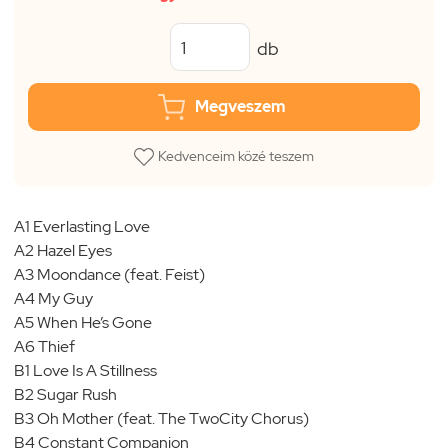
db
Megveszem
Kedvenceim közé teszem
A1 Everlasting Love
A2 Hazel Eyes
A3 Moondance (feat. Feist)
A4 My Guy
A5 When He’s Gone
A6 Thief
B1 Love Is A Stillness
B2 Sugar Rush
B3 Oh Mother (feat. The TwoCity Chorus)
B4 Constant Companion