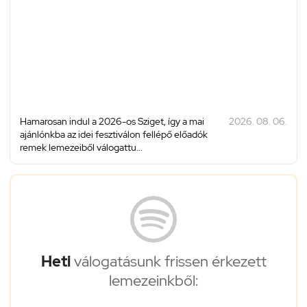
Hamarosan indul a 2026-os Sziget, így a mai
2026. 08. 06.
ajánlónkba az idei fesztiválon fellépő előadók
remek lemezeiből válogattu...
Heti
válogatásunk frissen érkezett
lemezeinkből: