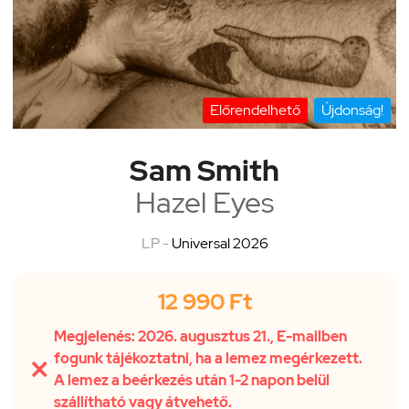
Előrendelhető
Újdonság!
Sam Smith
Hazel Eyes
LP -
Universal 2026
12 990 Ft
Megjelenés: 2026. augusztus 21., E-mailben
fogunk tájékoztatni, ha a lemez megérkezett.

A lemez a beérkezés után 1-2 napon belül
szállítható vagy átvehető.