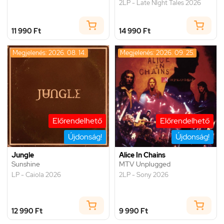
2LP - Late NIght Tales 2026
11 990 Ft
14 990 Ft
Megjelenés: 2026. 08. 14.
Megjelenés: 2026. 09. 25.
Előrendelhető
Előrendelhető
Újdonság!
Újdonság!
Jungle
Alice In Chains
Sunshine
MTV Unplugged
LP - Caiola 2026
2LP - Sony 2026
12 990 Ft
9 990 Ft