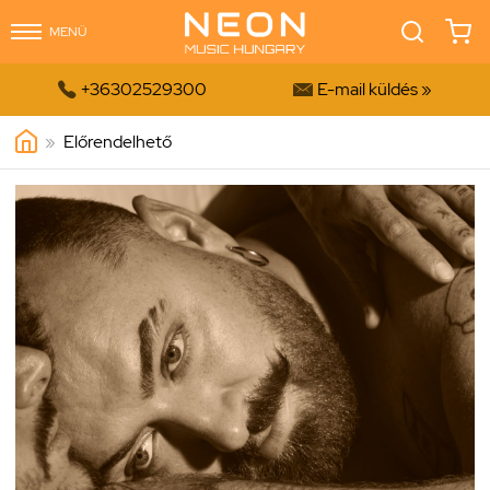
MENÜ


+36302529300
E-mail küldés »
»
Előrendelhető