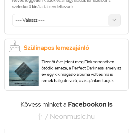
Neves független kiadók és a nagy kiadók lemezeiből is
széleskörű kínálattal rendelkezünk:
Szülinapos lemezajánló
Tizenöt éve jelent meg Fink sorrendben
ötödik lemeze, a Perfect Darkness, amely az
év egyik kimagasló albuma volt és ma is
remek hallgatnivaló, csak ajánlani tudjuk.
Kövess minket a
Facebookon is

/ Neonmusic.hu