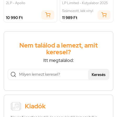
2LP - Apollo
LP Limited - Kutyalabor 2025
Számozott, kék vinyl
10 990 Ft
11 989 Ft
Nem találod a lemezt, amit
keresel?
Itt megtalálod:
Keresés
Kiadók