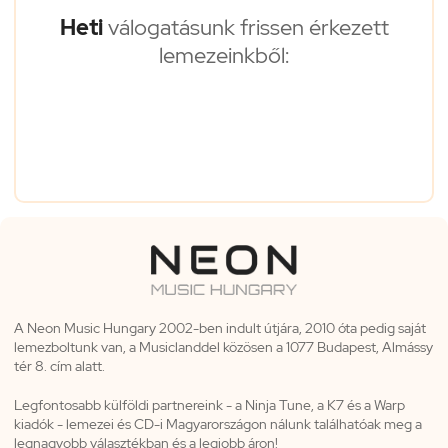
Heti
válogatásunk frissen érkezett
lemezeinkből:
A Neon Music Hungary 2002-ben indult útjára, 2010 óta pedig saját
lemezboltunk van, a Musiclanddel közösen a 1077 Budapest, Almássy
tér 8. cím alatt.
Legfontosabb külföldi partnereink - a Ninja Tune, a K7 és a Warp
kiadók - lemezei és CD-i Magyarországon nálunk találhatóak meg a
legnagyobb választékban és a legjobb áron!