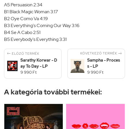
A5 Persuasion 2:34
B1 Black Magic Woman 3:17
B2 Oye Como Va 4:19
B3 Everything's Coming Our Way 3:16
B4 Se A Cabo 2:51
B5 Everybody's Everything 3:31


KÖVETKEZŐ TERMÉK
ELŐZŐ TERMÉK
Sarathy Korwar - D
Sampha - Proces
ay To Day - LP
s - LP
9 990 Ft
9 990 Ft
A kategória további termékei: