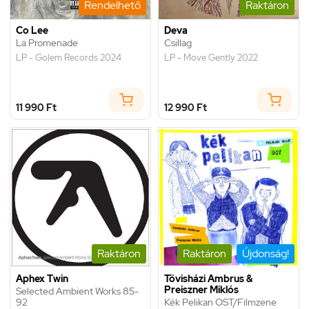
Rendelhető
Raktáron
Co Lee
Deva
La Promenade
Csillag
LP - Golem Records 2024
LP - Move Gently 2022
11 990 Ft
12 990 Ft
Raktáron
Raktáron
Újdonság!
Aphex Twin
Tövisházi Ambrus &
Preiszner Miklós
Selected Ambient Works 85-
92
Kék Pelikan OST/Filmzene