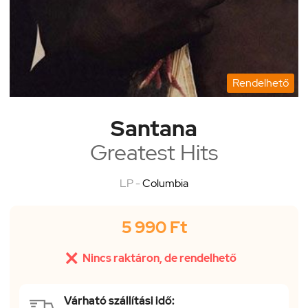
Rendelhető
Santana
Greatest Hits
LP -
Columbia
5 990 Ft

Nincs raktáron, de rendelhető
Várható szállítási idő: