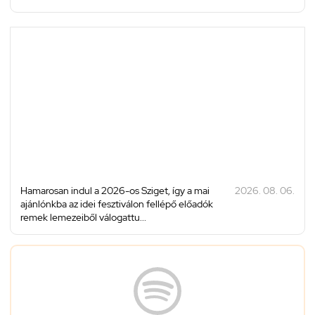
Hamarosan indul a 2026-os Sziget, így a mai
2026. 08. 06.
ajánlónkba az idei fesztiválon fellépő előadók
remek lemezeiből válogattu...