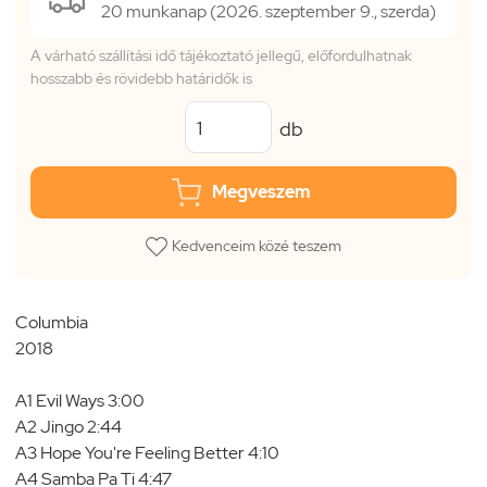
20 munkanap (2026. szeptember 9., szerda)
A várható szállítási idő tájékoztató jellegű, előfordulhatnak
hosszabb és rövidebb határidők is
db
Megveszem
Kedvenceim közé teszem
Columbia
2018
A1 Evil Ways 3:00
A2 Jingo 2:44
A3 Hope You're Feeling Better 4:10
A4 Samba Pa Ti 4:47