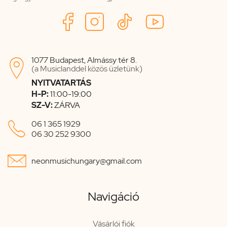
1077 Budapest, Almássy tér 8.

(a Musiclanddel közös üzletünk)
NYITVATARTÁS
H-P:
11:00-19:00
SZ-V:
ZÁRVA

06 1 365 1929
06 30 252 9300

neonmusichungary@gmail.com
Navigáció
Vásárlói fiók