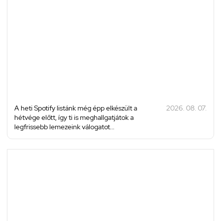
A heti Spotify listánk még épp elkészült a
2026. 08. 07.
hétvége előtt, így ti is meghallgatjátok a
legfrissebb lemezeink válogatot...