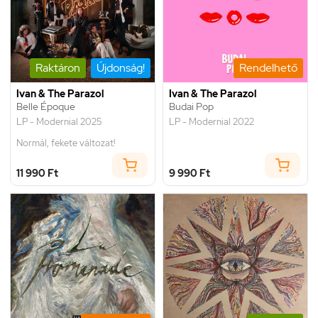
Raktáron
Újdonság!
Rendelhető
Ivan & The Parazol
Ivan & The Parazol
Belle Époque
Budai Pop
LP - Modernial 2025
LP - Modernial 2022
Normál, fekete változat!
11 990 Ft
9 990 Ft