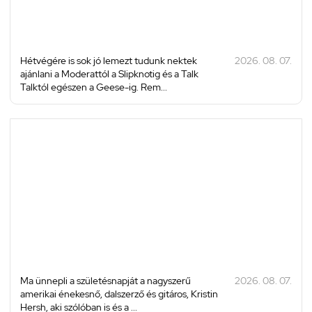
Hétvégére is sok jó lemezt tudunk nektek
2026. 08. 07.
ajánlani a Moderattól a Slipknotig és a Talk
Talktól egészen a Geese-ig. Rem...
Ma ünnepli a születésnapját a nagyszerű
2026. 08. 07.
amerikai énekesnő, dalszerző és gitáros, Kristin
Hersh, aki szólóban is és a ...