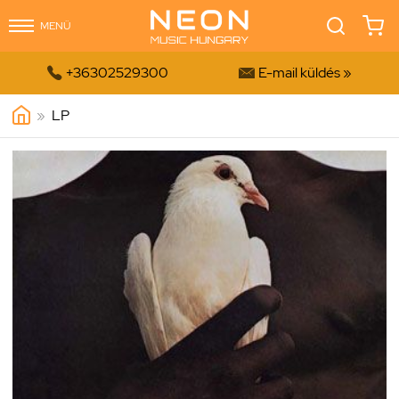
MENÜ


+36302529300
E-mail küldés »
»
LP