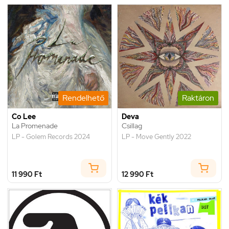
Rendelhető
Raktáron
Co Lee
Deva
La Promenade
Csillag
LP - Golem Records 2024
LP - Move Gently 2022
11 990 Ft
12 990 Ft