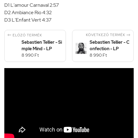
D1 L'amour Carnaval 2:57
D2 Ambiance Rio 4:32
D3 L'Enfant Vert 4:37


KÖVETKEZŐ TERMÉK
ELŐZŐ TERMÉK
Sebastien Tellier - Si
Sebastien Tellier - C
mple Mind - LP
onfection - LP
8 990 Ft
8 990 Ft