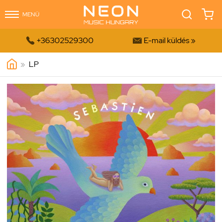
MENÜ


+36302529300
E-mail küldés »
»
LP