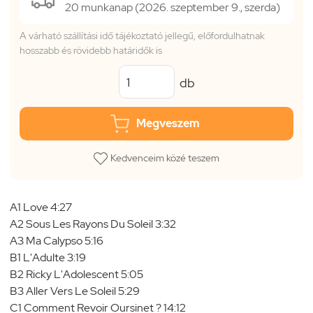
20 munkanap (2026. szeptember 9., szerda)
A várható szállítási idő tájékoztató jellegű, előfordulhatnak
hosszabb és rövidebb határidők is
db
Megveszem
Kedvenceim közé teszem
A1 Love 4:27
A2 Sous Les Rayons Du Soleil 3:32
A3 Ma Calypso 5:16
B1 L'Adulte 3:19
B2 Ricky L'Adolescent 5:05
B3 Aller Vers Le Soleil 5:29
C1 Comment Revoir Oursinet ? 14:12