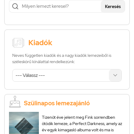
Keresés
Kiadók
Neves független kiadók és a nagy kiadók lemezeiből is
széleskörű kínálattal rendelkezünk:
Szülinapos lemezajánló
Tizenöt éve jelent meg Fink sorrendben
ötödik lemeze, a Perfect Darkness, amely az
év egyik kimagasló albuma volt és ma is