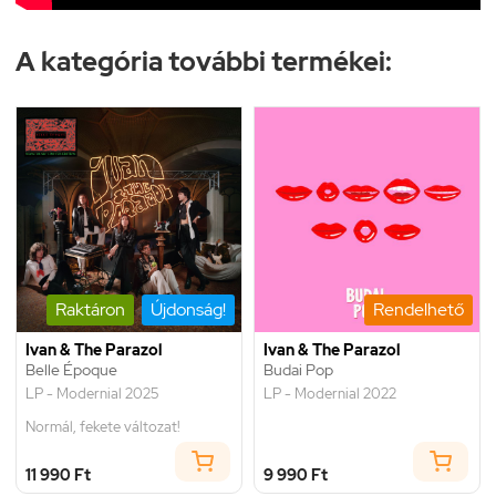
A kategória további termékei:
Raktáron
Újdonság!
Rendelhető
Ivan & The Parazol
Ivan & The Parazol
Belle Époque
Budai Pop
LP - Modernial 2025
LP - Modernial 2022
Normál, fekete változat!
11 990 Ft
9 990 Ft