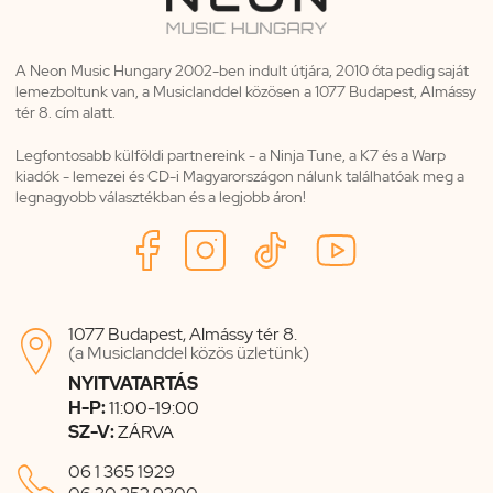
A Neon Music Hungary 2002-ben indult útjára, 2010 óta pedig saját
lemezboltunk van, a Musiclanddel közösen a 1077 Budapest, Almássy
tér 8. cím alatt.
Legfontosabb külföldi partnereink - a Ninja Tune, a K7 és a Warp
kiadók - lemezei és CD-i Magyarországon nálunk találhatóak meg a
legnagyobb választékban és a legjobb áron!
1077 Budapest, Almássy tér 8.

(a Musiclanddel közös üzletünk)
NYITVATARTÁS
H-P:
11:00-19:00
SZ-V:
ZÁRVA

06 1 365 1929