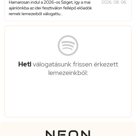
Hamarosan indul a 2026-os Sziget, így a mai
2026. 08. 06.
ajánlónkba az idei fesztiválon fellépő előadók
remek lemezeiből válogattu...
Heti
válogatásunk frissen érkezett
lemezeinkből: