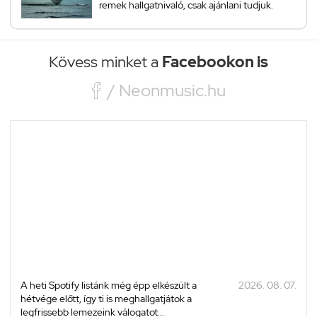
remek hallgatnivaló, csak ajánlani tudjuk.
Kövess minket a
Facebookon is

/ Neonmusic.hu
A heti Spotify listánk még épp elkészült a
2026. 08. 07.
hétvége előtt, így ti is meghallgatjátok a
legfrissebb lemezeink válogatot...