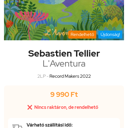
Rendelhető
Újdonság!
Sebastien Tellier
L'Aventura
2LP -
Record Makers 2022
9 990 Ft

Nincs raktáron, de rendelhető
Várható szállítási idő: