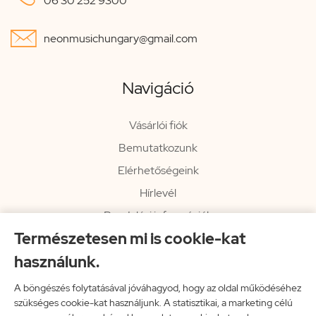
06 30 252 9300

neonmusichungary@gmail.com
Navigáció
Vásárlói fiók
Bemutatkozunk
Elérhetőségeink
Hírlevél
Rendelési információk
Természetesen mi is cookie-kat
Impresszum
használunk.
Vissza a főoldalra
A böngészés folytatásával jóváhagyod, hogy az oldal működéséhez
szükséges cookie-kat használjunk. A statisztikai, a marketing célú