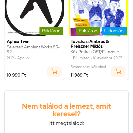
Raktáron
Raktáron
Újdonság!
Aphex Twin
Tövisházi Ambrus &
Preiszner Miklós
Selected Ambient Works 85-
92
Kék Pelikan OST/Filmzene
2LP - Apollo
LP Limited - Kutyalabor 2025
Számozott, kék vinyl
10 990 Ft
11 989 Ft
Nem találod a lemezt, amit
keresel?
Itt megtalálod: