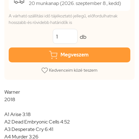
20 munkanap (2026. szeptember 8., kedd)
A várható szállítási idő tájékoztató jellegű, előfordulhatnak
hosszabb és rövidebb határidők is
db
Megveszem
Kedvenceim közé teszem
Warner
2018
A1 Arise 3:18
A2 Dead Embryonic Cells 4:52
A3 Desperate Cry 6:41
A4 Murder 3:26