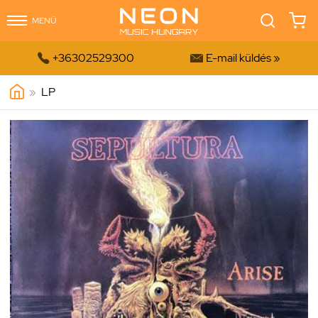
MENÜ


+36302529300
E-mail küldés »
»
LP