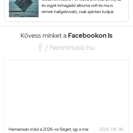
év egyik kimagasló albuma volt és ma is
remek hallgatnivaló, csak ajánlani tudjuk.
Kövess minket a
Facebookon is

/ Neonmusic.hu
Hamarosan indul a 2026-os Sziget, így a mai
2026. 08. 06.