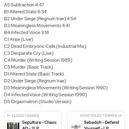
A5 Subtraction 4:47
B1 Altered State 6:34
B2 Under Siege (Regnum Irae) 4:54
B3 Meaningless Movements 4:41
B4 Infected Voice 3:18
C1 Arise (Live)
C2 Dead Embryonic Cells (Industrial Mix)
C3 Desparate Cry (Live)
C4 Murder (Writing Session 1989)
C5 Murder (Basic Track)
D1 Altered State (Basic Track)
D2 Under Siege (Regnum Irae)
D3 Meaningless Movements (Writing Session 1990)
D4 Infected Voice (Writing Session 1990)
D5 Orgasmatron (Studio Version)


KÖVETKEZŐ TERMÉK
ELŐZŐ TERMÉK
Sepultura - Chaos
Sebadoh - Defend
AD - 2LP
Yourself - LP