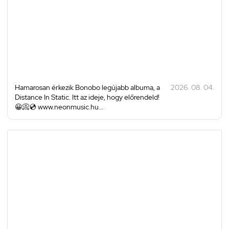
Hamarosan érkezik Bonobo legújabb albuma, a
2026. 08. 04.
Distance In Static. Itt az ideje, hogy előrendeld!
😀📀💿 www.neonmusic.hu...