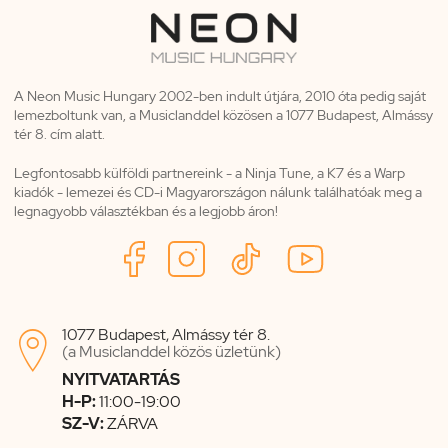
A Neon Music Hungary 2002-ben indult útjára, 2010 óta pedig saját
lemezboltunk van, a Musiclanddel közösen a 1077 Budapest, Almássy
tér 8. cím alatt.
Legfontosabb külföldi partnereink - a Ninja Tune, a K7 és a Warp
kiadók - lemezei és CD-i Magyarországon nálunk találhatóak meg a
legnagyobb választékban és a legjobb áron!
1077 Budapest, Almássy tér 8.

(a Musiclanddel közös üzletünk)
NYITVATARTÁS
H-P:
11:00-19:00
SZ-V:
ZÁRVA