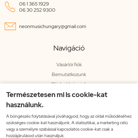

06 1 365 1929
06 30 252 9300

neonmusichungary@gmail.com
Navigáció
Vásárlói fiók
Bemutatkozunk
Elérhetőségeink
Természetesen mi is cookie-kat
Hírlevél
használunk.
Rendelési információk
Impresszum
A böngészés folytatásával jóváhagyod, hogy az oldal működéséhez
szükséges cookie-kat használjunk. A statisztikai, a marketing célú
Vissza a főoldalra
vagy a személyre szabással kapcsolatos cookie-kat csak a
hozzájárulásod után használjuk.