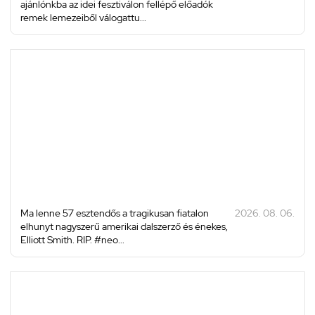
ajánlónkba az idei fesztiválon fellépő előadók
remek lemezeiből válogattu...
Ma lenne 57 esztendős a tragikusan fiatalon
2026. 08. 06.
elhunyt nagyszerű amerikai dalszerző és énekes,
Elliott Smith. RIP. #neo...