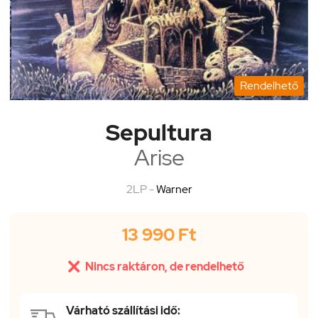
Rendelhető
Sepultura
Arise
2LP -
Warner
13 990 Ft

Nincs raktáron, de rendelhető
Várható szállítási idő: