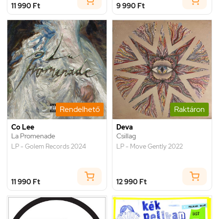
11 990 Ft
9 990 Ft
Rendelhető
Raktáron
Co Lee
Deva
La Promenade
Csillag
LP - Golem Records 2024
LP - Move Gently 2022
11 990 Ft
12 990 Ft