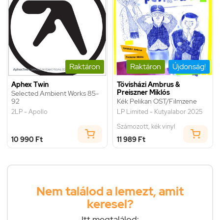
Raktáron
Raktáron
Újdonság!
Aphex Twin
Tövisházi Ambrus &
Preiszner Miklós
Selected Ambient Works 85-
92
Kék Pelikan OST/Filmzene
2LP - Apollo
LP Limited - Kutyalabor 2025
Számozott, kék vinyl
10 990 Ft
11 989 Ft
Nem találod a lemezt, amit
keresel?
Itt megtalálod: