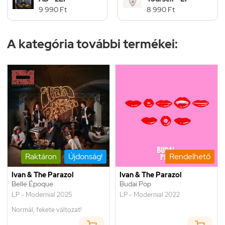
9 990 Ft
8 990 Ft
A kategória további termékei:
Raktáron
Újdonság!
Rendelhető
Ivan & The Parazol
Ivan & The Parazol
Belle Époque
Budai Pop
LP - Modernial 2025
LP - Modernial 2022
Normál, fekete változat!