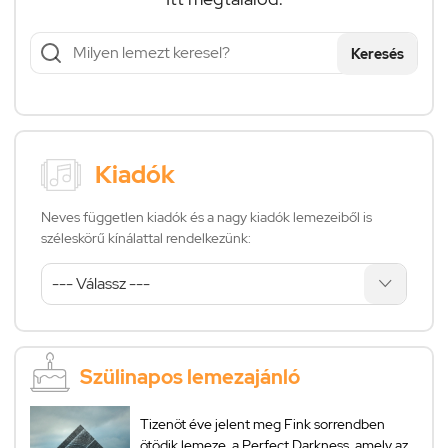
Keresés
Kiadók
Neves független kiadók és a nagy kiadók lemezeiből is
széleskörű kínálattal rendelkezünk:
Szülinapos lemezajánló
Tizenöt éve jelent meg Fink sorrendben
ötödik lemeze, a Perfect Darkness, amely az