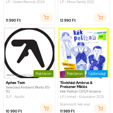
LP - Golem Records 2024
LP - Move Gently 2022
11 990 Ft
12 990 Ft
Raktáron
Raktáron
Újdonság!
Aphex Twin
Tövisházi Ambrus &
Preiszner Miklós
Selected Ambient Works 85-
92
Kék Pelikan OST/Filmzene
2LP - Apollo
LP Limited - Kutyalabor 2025
Számozott, kék vinyl
10 990 Ft
11 989 Ft