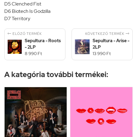
D5 Clenched Fist
D6 Biotech Is Godzilla
D7 Territory


KÖVETKEZŐ TERMÉK
ELŐZŐ TERMÉK
Sepultura - Roots
Sepultura - Arise -
- 2LP
2LP
8 990 Ft
13 990 Ft
A kategória további termékei: