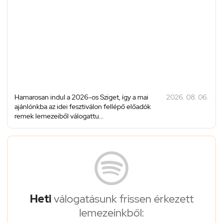
Hamarosan indul a 2026-os Sziget, így a mai
2026. 08. 06.
ajánlónkba az idei fesztiválon fellépő előadók
remek lemezeiből válogattu...
Heti
válogatásunk frissen érkezett
lemezeinkből: