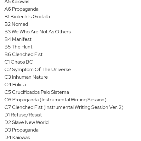
A5 Kaiowas
A6 Propaganda
B1 Biotech Is Godzilla
B2 Nomad
B3 We Who Are Not As Others
B4 Manifest
B5 The Hunt
B6 Clenched Fist
C1 Chaos BC
C2 Symptom Of The Universe
C3 Inhuman Nature
C4 Policia
C5 Crucificados Pelo Sistema
C6 Propaganda (Instrumental Writing Session)
C7 Clenched Fist (Instrumental Writing Session Ver. 2)
D1 Refuse/Resist
D2 Slave New World
D3 Propaganda
D4 Kaiowas