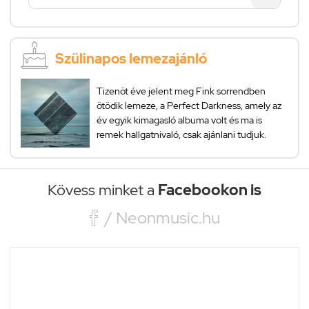
Szülinapos lemezajánló
Tizenöt éve jelent meg Fink sorrendben
ötödik lemeze, a Perfect Darkness, amely az
év egyik kimagasló albuma volt és ma is
remek hallgatnivaló, csak ajánlani tudjuk.
Kövess minket a
Facebookon is

/ Neonmusic.hu