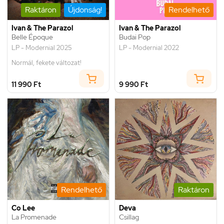
Raktáron
Újdonság!
Rendelhető
Ivan & The Parazol
Ivan & The Parazol
Belle Époque
Budai Pop
LP - Modernial 2025
LP - Modernial 2022
Normál, fekete változat!
11 990 Ft
9 990 Ft
Rendelhető
Raktáron
Co Lee
Deva
La Promenade
Csillag