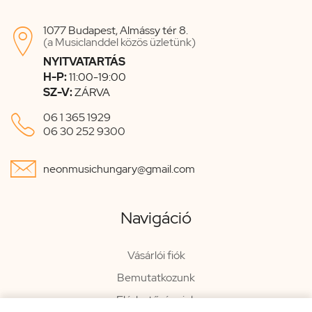
1077 Budapest, Almássy tér 8.

(a Musiclanddel közös üzletünk)
NYITVATARTÁS
H-P:
11:00-19:00
SZ-V:
ZÁRVA

06 1 365 1929
06 30 252 9300

neonmusichungary@gmail.com
Navigáció
Vásárlói fiók
Bemutatkozunk
Elérhetőségeink