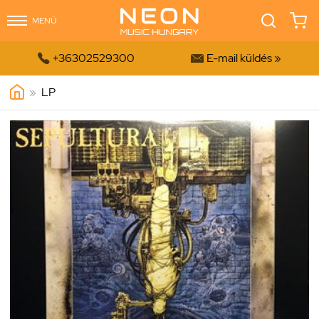
MENÜ


+36302529300
E-mail küldés »
»
LP