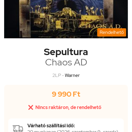
Rendelhető
Sepultura
Chaos AD
2LP -
Warner
9 990 Ft

Nincs raktáron, de rendelhető
Várható szállítási idő:
20 munkanap (2026. szeptember 9., szerda)