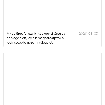
A heti Spotify listánk még épp elkészült a
2026. 08. 07.
hétvége előtt, így ti is meghallgatjátok a
legfrissebb lemezeink válogatot...