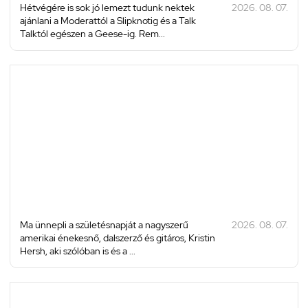
Hétvégére is sok jó lemezt tudunk nektek
2026. 08. 07.
ajánlani a Moderattól a Slipknotig és a Talk
Talktól egészen a Geese-ig. Rem...
Ma ünnepli a születésnapját a nagyszerű
2026. 08. 07.
amerikai énekesnő, dalszerző és gitáros, Kristin
Hersh, aki szólóban is és a ...