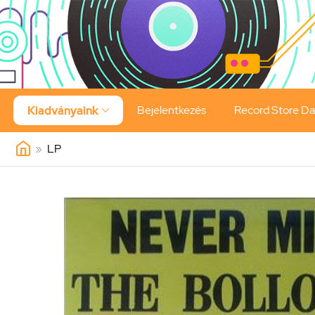
Bejelentkezés
Record Store D
Kiadványaink

»
LP