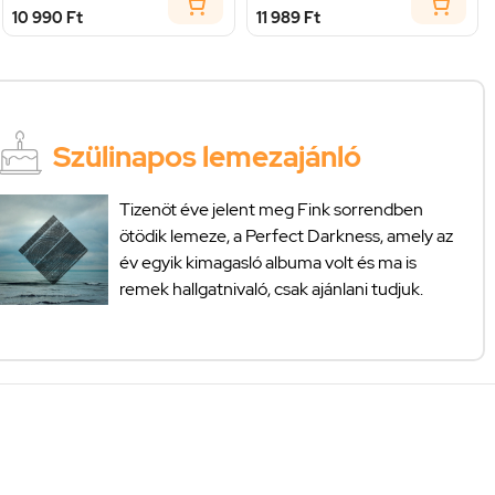
10 990 Ft
11 989 Ft
Szülinapos lemezajánló
Tizenöt éve jelent meg Fink sorrendben
ötödik lemeze, a Perfect Darkness, amely az
év egyik kimagasló albuma volt és ma is
remek hallgatnivaló, csak ajánlani tudjuk.