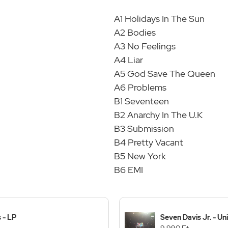
A1 Holidays In The Sun
A2 Bodies
A3 No Feelings
A4 Liar
A5 God Save The Queen
A6 Problems
B1 Seventeen
B2 Anarchy In The U.K
B3 Submission
B4 Pretty Vacant
B5 New York
B6 EMI
 - LP
Seven Davis Jr. - Un
9 990 Ft