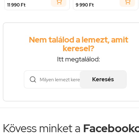
11 990 Ft
9 990 Ft
Nem találod a lemezt, amit
keresel?
Itt megtalálod:
Keresés
Kövess minket a
Facebooko