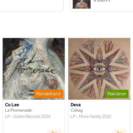
Rendelhető
Raktáron
Co Lee
Deva
La Promenade
Csillag
LP - Golem Records 2024
LP - Move Gently 2022