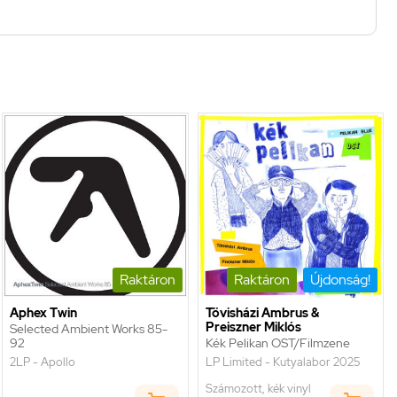
Raktáron
Raktáron
Újdonság!
Aphex Twin
Tövisházi Ambrus &
Preiszner Miklós
Selected Ambient Works 85-
92
Kék Pelikan OST/Filmzene
2LP - Apollo
LP Limited - Kutyalabor 2025
Számozott, kék vinyl