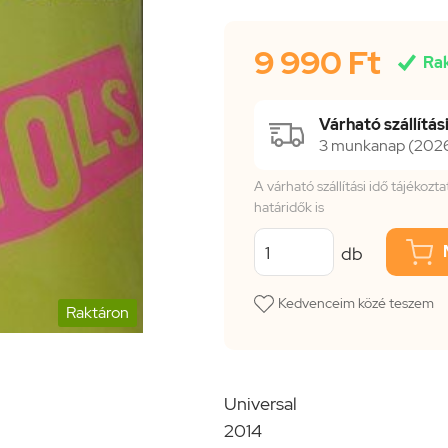
9 990 Ft

Ra
Várható szállítási
3 munkanap (2026.
A várható szállítási idő tájékoz
határidők is
db
Kedvenceim közé teszem
Raktáron
Universal
2014