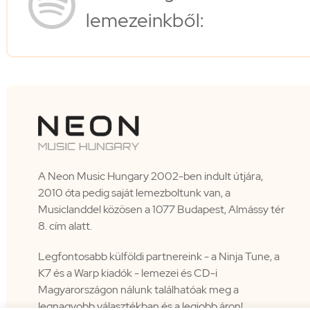
lemezeinkből:
A Neon Music Hungary 2002-ben indult útjára,
2010 óta pedig saját lemezboltunk van, a
Musiclanddel közösen a 1077 Budapest, Almássy tér
8. cím alatt.
Legfontosabb külföldi partnereink - a Ninja Tune, a
K7 és a Warp kiadók - lemezei és CD-i
Magyarországon nálunk találhatóak meg a
legnagyobb választékban és a legjobb áron!