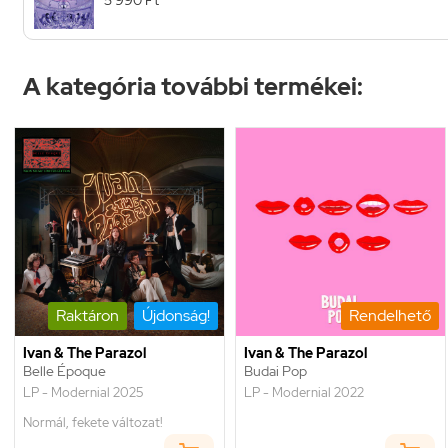
A kategória további termékei:
Raktáron
Újdonság!
Rendelhető
Ivan & The Parazol
Ivan & The Parazol
Belle Époque
Budai Pop
LP - Modernial 2025
LP - Modernial 2022
Normál, fekete változat!