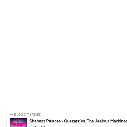

ELŐZŐ TERMÉK
Shabazz Palaces - Quazarz Vs. The Jealous Machines
5 990 Ft