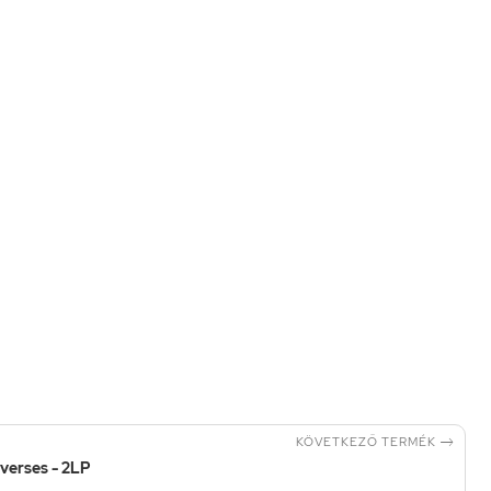

KÖVETKEZŐ TERMÉK
iverses - 2LP