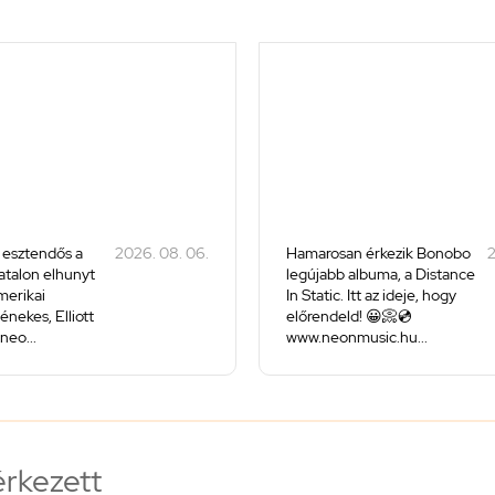
 esztendős a
2026. 08. 06.
Hamarosan érkezik Bonobo
2
iatalon elhunyt
legújabb albuma, a Distance
merikai
In Static. Itt az ideje, hogy
énekes, Elliott
előrendeld! 😀📀💿
neo...
www.neonmusic.hu...
érkezett