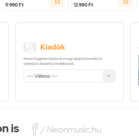
11 990 Ft
12 990 Ft
Kiadók
Neves független kiadók és a nagy kiadók lemezeiből is
széleskörű kínálattal rendelkezünk:
n is

/ Neonmusic.hu