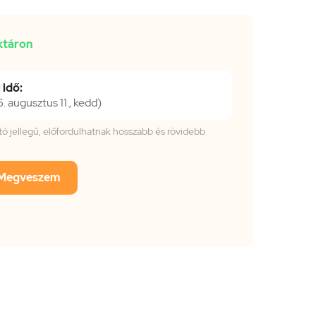
ktáron
 idő:
 augusztus 11., kedd)
tató jellegű, előfordulhatnak hosszabb és rövidebb
Megveszem