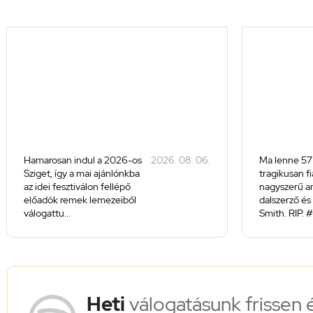
Hamarosan indul a 2026-os
2026. 08. 06.
Ma lenne 57
Sziget, így a mai ajánlónkba
tragikusan f
az idei fesztiválon fellépő
nagyszerű a
előadók remek lemezeiből
dalszerző és 
válogattu...
Smith. RIP. #
Heti
válogatásunk frissen 