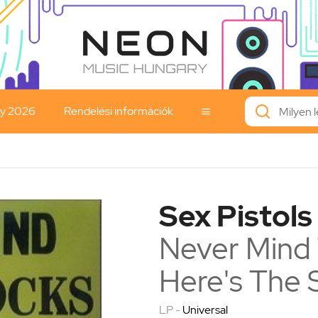
ay 2026
Rendelési információk

Sex Pistols
Never Mind 
Here's The S
LP -
Universal