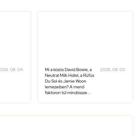
026. 08. 04.
Mi a közös David Bowie, a
2026. 08. 03.
Neutral Milk Hotel, a Rüfüs
Du Sol és Jamie Woon
lemezeiben? A menő
faktoron túl mindössze ...