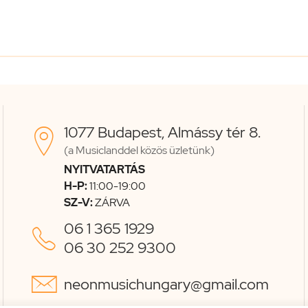
1077 Budapest, Almássy tér 8.

(a Musiclanddel közös üzletünk)
NYITVATARTÁS
H-P:
11:00-19:00
SZ-V:
ZÁRVA
06 1 365 1929

06 30 252 9300

neonmusichungary@gmail.com