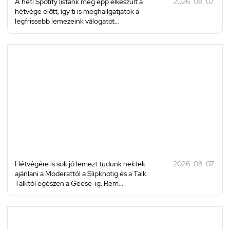
A heti Spotify listánk még épp elkészült a
2026. 08. 07.
hétvége előtt, így ti is meghallgatjátok a
legfrissebb lemezeink válogatot...
Hétvégére is sok jó lemezt tudunk nektek
2026. 08. 07.
ajánlani a Moderattól a Slipknotig és a Talk
Talktól egészen a Geese-ig. Rem...