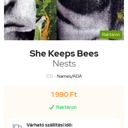
Raktáron
She Keeps Bees
Nests
CD -
Names/ADA
1 990 Ft

Raktáron
Várható szállítási idő: