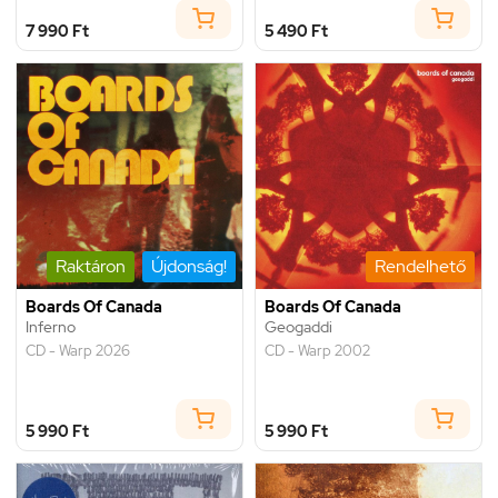
7 990 Ft
5 490 Ft
Raktáron
Újdonság!
Rendelhető
Boards Of Canada
Boards Of Canada
Inferno
Geogaddi
CD - Warp 2026
CD - Warp 2002
5 990 Ft
5 990 Ft