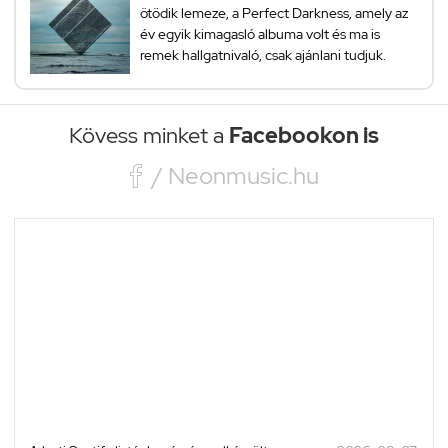
ötödik lemeze, a Perfect Darkness, amely az
év egyik kimagasló albuma volt és ma is
remek hallgatnivaló, csak ajánlani tudjuk.
Kövess minket a
Facebookon is

/ Neonmusic.hu