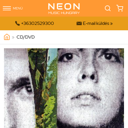
MENÜ


+36302529300
E-mail küldés »
»
CD/DVD