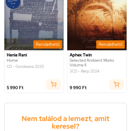
Rendelhető
Rendelhető
Hania Rani
Aphex Twin
Home
Selected Ambient Works
Volume II
CD - Gondwana 2020
3CD - Warp 2024
5 990 Ft
9 990 Ft
Nem találod a lemezt, amit
keresel?