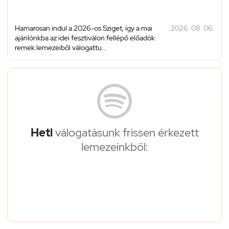
Hamarosan indul a 2026-os Sziget, így a mai
2026. 08. 06.
ajánlónkba az idei fesztiválon fellépő előadók
remek lemezeiből válogattu...
Heti
válogatásunk frissen érkezett
lemezeinkből: