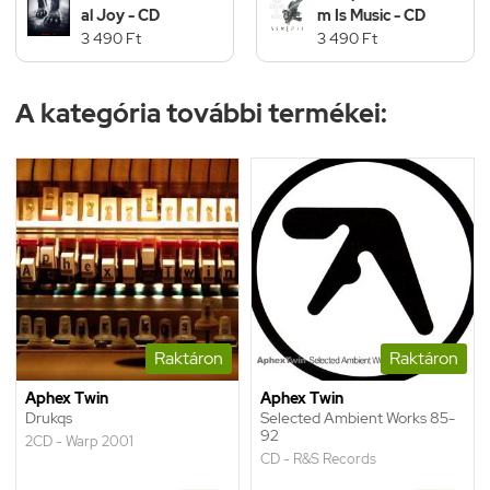
al Joy - CD
m Is Music - CD
3 490 Ft
3 490 Ft
A kategória további termékei:
Raktáron
Raktáron
Aphex Twin
Aphex Twin
Drukqs
Selected Ambient Works 85-
92
2CD - Warp 2001
CD - R&S Records