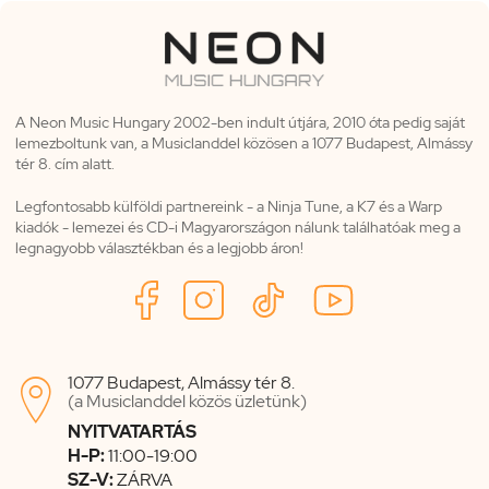
A Neon Music Hungary 2002-ben indult útjára, 2010 óta pedig saját
lemezboltunk van, a Musiclanddel közösen a 1077 Budapest, Almássy
tér 8. cím alatt.
Legfontosabb külföldi partnereink - a Ninja Tune, a K7 és a Warp
kiadók - lemezei és CD-i Magyarországon nálunk találhatóak meg a
legnagyobb választékban és a legjobb áron!
1077 Budapest, Almássy tér 8.

(a Musiclanddel közös üzletünk)
NYITVATARTÁS
H-P:
11:00-19:00
SZ-V:
ZÁRVA