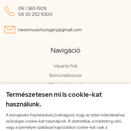

06 1 365 1929
06 30 252 9300

neonmusichungary@gmail.com
Navigáció
Vásárlói fiók
Bemutatkozunk
Elérhetőségeink
Természetesen mi is cookie-kat
Hírlevél
használunk.
Rendelési információk
Impresszum
A böngészés folytatásával jóváhagyod, hogy az oldal működéséhez
szükséges cookie-kat használjunk. A statisztikai, a marketing célú
Vissza a főoldalra
vagy a személyre szabással kapcsolatos cookie-kat csak a