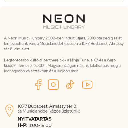
A Neon Music Hungary 2002-ben indult útjára, 2010 óta pedig saját
lemezboltunk van, a Musiclanddel közösen a 1077 Budapest, Almássy
tér 8. cím alatt.
Legfontosabb külföldi partnereink - a Ninja Tune, a K7 és a Warp
kiadók - lemezei és CD-i Magyarországon nálunk találhatóak meg a
legnagyobb választékban és a legjobb áron!
1077 Budapest, Almássy tér 8.

(a Musiclanddel közös üzletünk)
NYITVATARTÁS
H-P:
11:00-19:00