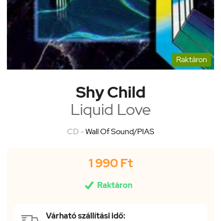
Raktáron
Shy Child
Liquid Love
CD -
Wall Of Sound/PIAS
1 990 Ft

Raktáron
Várható szállítási idő: