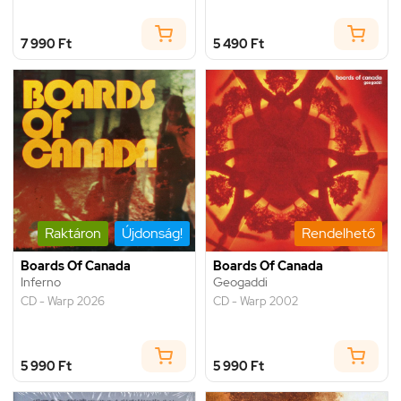
7 990 Ft
5 490 Ft
Raktáron
Újdonság!
Rendelhető
Boards Of Canada
Boards Of Canada
Inferno
Geogaddi
CD - Warp 2026
CD - Warp 2002
5 990 Ft
5 990 Ft