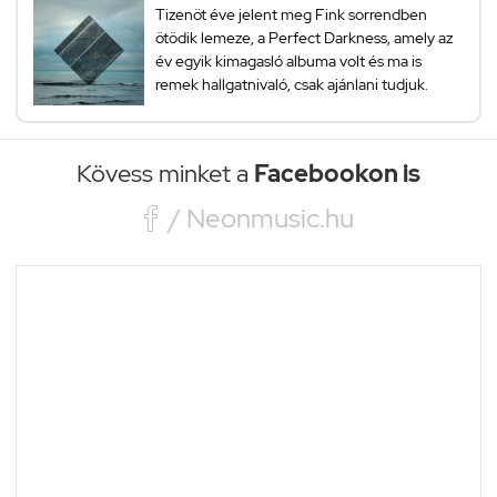
Tizenöt éve jelent meg Fink sorrendben
ötödik lemeze, a Perfect Darkness, amely az
év egyik kimagasló albuma volt és ma is
remek hallgatnivaló, csak ajánlani tudjuk.
Kövess minket a
Facebookon is

/ Neonmusic.hu