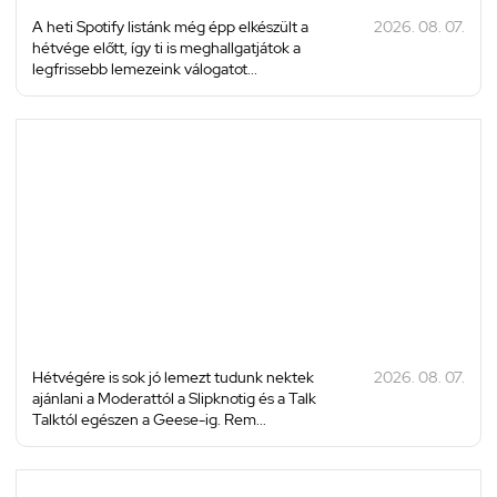
A heti Spotify listánk még épp elkészült a
2026. 08. 07.
hétvége előtt, így ti is meghallgatjátok a
legfrissebb lemezeink válogatot...
Hétvégére is sok jó lemezt tudunk nektek
2026. 08. 07.
ajánlani a Moderattól a Slipknotig és a Talk
Talktól egészen a Geese-ig. Rem...