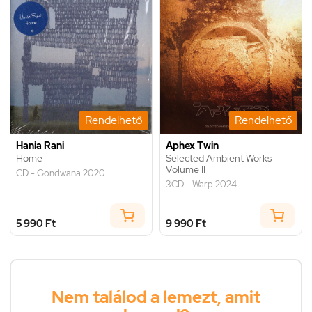
Rendelhető
Rendelhető
Hania Rani
Aphex Twin
Home
Selected Ambient Works
Volume II
CD - Gondwana 2020
3CD - Warp 2024
5 990 Ft
9 990 Ft
Nem találod a lemezt, amit