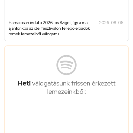
Hamarosan indul a 2026-os Sziget, így a mai
2026. 08. 06.
ajánlónkba az idei fesztiválon fellépő előadók
remek lemezeiből válogattu...
Heti
válogatásunk frissen érkezett
lemezeinkből: