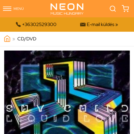
MENÜ


+36302529300
E-mail küldés »
»
CD/DVD