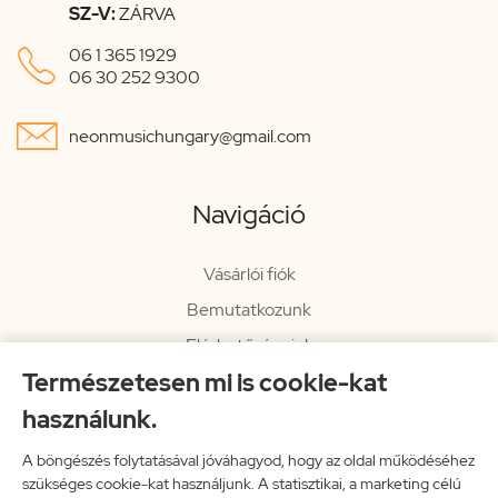
SZ-V:
ZÁRVA

06 1 365 1929
06 30 252 9300

neonmusichungary@gmail.com
Navigáció
Vásárlói fiók
Bemutatkozunk
Elérhetőségeink
Természetesen mi is cookie-kat
Hírlevél
használunk.
Rendelési információk
Impresszum
A böngészés folytatásával jóváhagyod, hogy az oldal működéséhez
szükséges cookie-kat használjunk. A statisztikai, a marketing célú
Vissza a főoldalra