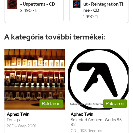
- Unpatterns - CD
ut - Reintegration Ti
3 490 Ft
me - CD
1 990 Ft
A kategória további termékei:
Raktáron
Raktáron
Aphex Twin
Aphex Twin
Drukqs
Selected Ambient Works 85-
92
2CD - Warp 2001
CD - R&S Records