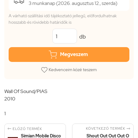
3 munkanap (2026. augusztus 12., szerda)
A várható szállítási idő tájékoztató jellegű, előfordulhatnak
hosszabb és rövidebb határidők is
db
Megveszem
Kedvenceim közé teszem
Wall Of Sound/PIAS
2010
1


KÖVETKEZŐ TERMÉK
ELŐZŐ TERMÉK
Simian Mobile Disco
Shout Out Out Out O