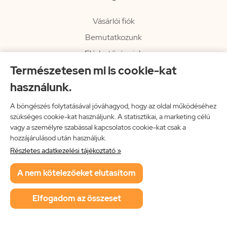
Vásárlói fiók
Bemutatkozunk
Elérhetőségeink
Természetesen mi is cookie-kat
Hírlevél
használunk.
Rendelési információk
Impresszum
A böngészés folytatásával jóváhagyod, hogy az oldal működéséhez
szükséges cookie-kat használjunk. A statisztikai, a marketing célú
Vissza a főoldalra
vagy a személyre szabással kapcsolatos cookie-kat csak a
hozzájárulásod után használjuk.
Részletes adatkezelési tájékoztató »
Neon Music Hungary Bt.
A nem kötelezőeket elutasítom
ÁSZF
Adatkezelési tájékoztató
Elfogadom az összeset