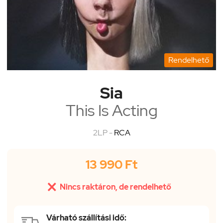
Rendelhető
Sia
This Is Acting
2LP -
RCA
13 990 Ft

Nincs raktáron, de rendelhető
Várható szállítási idő: