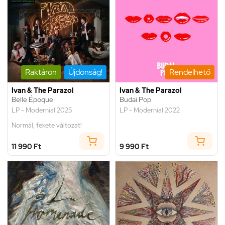
Raktáron
Újdonság!
Rendelhető
Ivan & The Parazol
Ivan & The Parazol
Belle Époque
Budai Pop
LP - Modernial 2025
LP - Modernial 2022
Normál, fekete változat!
11 990 Ft
9 990 Ft