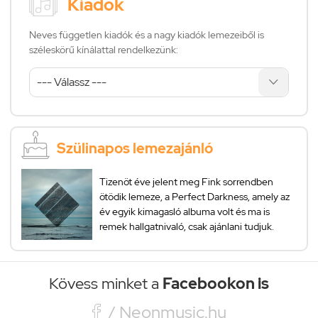
Kiadók
Neves független kiadók és a nagy kiadók lemezeiből is
széleskörű kínálattal rendelkezünk:
Szülinapos lemezajánló
Tizenöt éve jelent meg Fink sorrendben
ötödik lemeze, a Perfect Darkness, amely az
év egyik kimagasló albuma volt és ma is
remek hallgatnivaló, csak ajánlani tudjuk.
Kövess minket a
Facebookon is

/ Neonmusic.hu