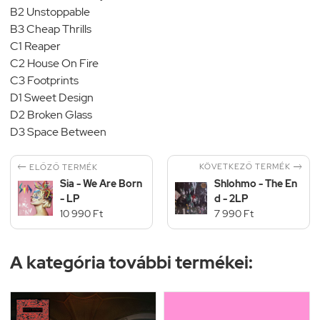
B2 Unstoppable
B3 Cheap Thrills
C1 Reaper
C2 House On Fire
C3 Footprints
D1 Sweet Design
D2 Broken Glass
D3 Space Between


KÖVETKEZŐ TERMÉK
ELŐZŐ TERMÉK
Sia - We Are Born
Shlohmo - The En
- LP
d - 2LP
10 990 Ft
7 990 Ft
A kategória további termékei: