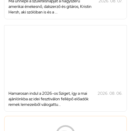
Ma ünnepli a születésnapját a nagyszerű
2026. 08. 07.
amerikai énekesnő, dalszerző és gitáros, Kristin
Hersh, aki szólóban is és a ...
Hamarosan indul a 2026-os Sziget, így a mai
2026. 08. 06.
ajánlónkba az idei fesztiválon fellépő előadók
remek lemezeiből válogattu...