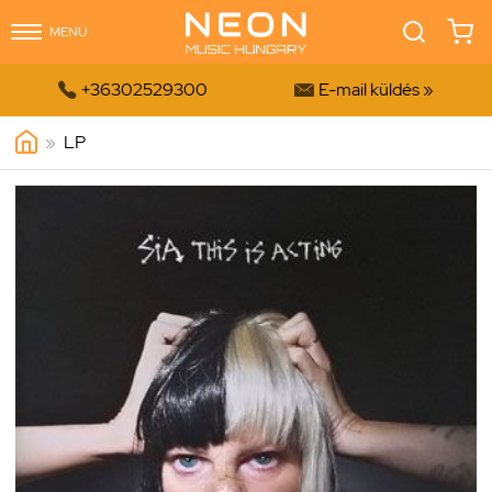
MENÜ


+36302529300
E-mail küldés »
»
LP