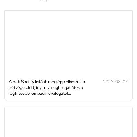
A heti Spotify listánk még épp elkészült a
2026. 08. 07.
hétvége előtt, így ti is meghallgatjátok a
legfrissebb lemezeink válogatot...