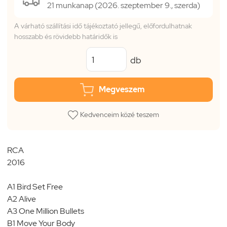
21 munkanap (2026. szeptember 9., szerda)
A várható szállítási idő tájékoztató jellegű, előfordulhatnak
hosszabb és rövidebb határidők is
db
Megveszem
Kedvenceim közé teszem
RCA
2016
A1 Bird Set Free
A2 Alive
A3 One Million Bullets
B1 Move Your Body