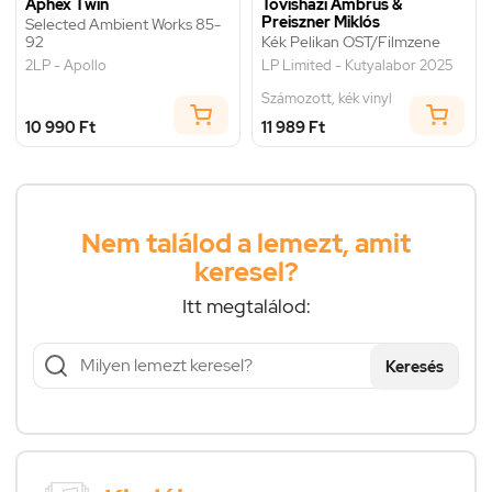
Aphex Twin
Tövisházi Ambrus &
Preiszner Miklós
Selected Ambient Works 85-
92
Kék Pelikan OST/Filmzene
2LP - Apollo
LP Limited - Kutyalabor 2025
Számozott, kék vinyl
10 990 Ft
11 989 Ft
Nem találod a lemezt, amit
keresel?
Itt megtalálod:
Keresés