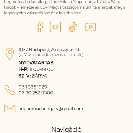
Legfontosabb külföldi partnereink - a Ninja Tune, a K7 és a Warp
kiadók - lemezei és CD-i Magyarországon nálunk találhatóak meg a
legnagyobb választékban és a legjobb áron!
1077 Budapest, Almássy tér 8.

(a Musiclanddel közös üzletünk)
NYITVATARTÁS
H-P:
11:00-19:00
SZ-V:
ZÁRVA

06 1 365 1929
06 30 252 9300

neonmusichungary@gmail.com
Navigáció