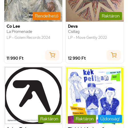
Rendelhető
Raktáron
Co Lee
Deva
La Promenade
Csillag
LP - Golem Records 2024
LP - Move Gently 2022
11 990 Ft
12 990 Ft
Raktáron
Raktáron
Újdonság!