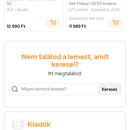
92
Kék Pelikan OST/Filmzene
2LP - Apollo
LP Limited - Kutyalabor 2025
Számozott, kék vinyl
10 990 Ft
11 989 Ft
Nem találod a lemezt, amit
keresel?
Itt megtalálod:
Keresés
Kiadók