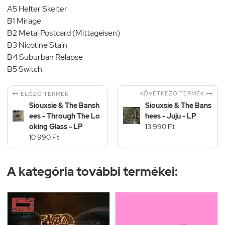
A5 Helter Skelter
B1 Mirage
B2 Metal Postcard (Mittageisen)
B3 Nicotine Stain
B4 Suburban Relapse
B5 Switch


KÖVETKEZŐ TERMÉK
ELŐZŐ TERMÉK
Siouxsie & The Bansh
Siouxsie & The Bans
ees - Through The Lo
hees - Juju - LP
oking Glass - LP
13 990 Ft
10 990 Ft
A kategória további termékei: