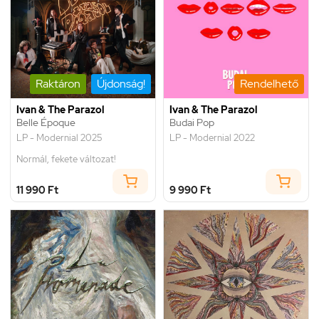
Raktáron
Újdonság!
Rendelhető
Ivan & The Parazol
Ivan & The Parazol
Belle Époque
Budai Pop
LP - Modernial 2025
LP - Modernial 2022
Normál, fekete változat!
11 990 Ft
9 990 Ft