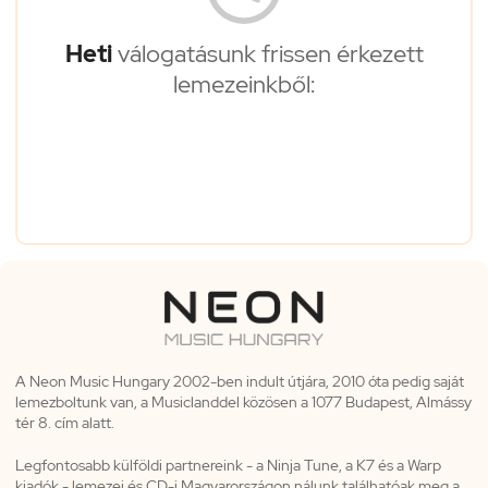
Heti
válogatásunk frissen érkezett
lemezeinkből:
A Neon Music Hungary 2002-ben indult útjára, 2010 óta pedig saját
lemezboltunk van, a Musiclanddel közösen a 1077 Budapest, Almássy
tér 8. cím alatt.
Legfontosabb külföldi partnereink - a Ninja Tune, a K7 és a Warp
kiadók - lemezei és CD-i Magyarországon nálunk találhatóak meg a