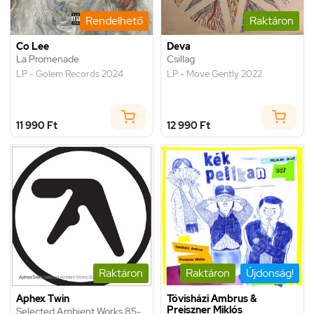
Rendelhető
Raktáron
Co Lee
Deva
La Promenade
Csillag
LP - Golem Records 2024
LP - Move Gently 2022
11 990 Ft
12 990 Ft
Raktáron
Raktáron
Újdonság!
Aphex Twin
Tövisházi Ambrus &
Preiszner Miklós
Selected Ambient Works 85-