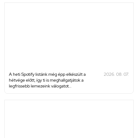
A heti Spotify listánk még épp elkészült a
2026. 08. 07.
hétvége előtt, így ti is meghallgatjátok a
legfrissebb lemezeink válogatot...