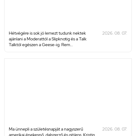
Hétvégére is sok jó lemezt tudunk nektek
2026. 08. 07.
ajánlani a Moderattól a Slipknotig és a Talk
Talktól egészen a Geese-ig. Rem...
Ma ünnepli a születésnapját a nagyszerű
2026. 08. 07.
amerikai énekesnő, dalszerző és gitáros, Kristin