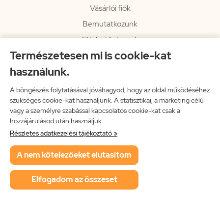
Vásárlói fiók
Bemutatkozunk
Elérhetőségeink
Természetesen mi is cookie-kat
Hírlevél
használunk.
Rendelési információk
Impresszum
A böngészés folytatásával jóváhagyod, hogy az oldal működéséhez
szükséges cookie-kat használjunk. A statisztikai, a marketing célú
Vissza a főoldalra
vagy a személyre szabással kapcsolatos cookie-kat csak a
hozzájárulásod után használjuk.
Részletes adatkezelési tájékoztató »
Neon Music Hungary Bt.
A nem kötelezőeket elutasítom
ÁSZF
Adatkezelési tájékoztató
Elfogadom az összeset