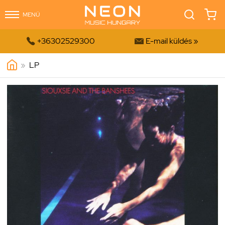
MENÜ


+36302529300
E-mail küldés »
»
LP