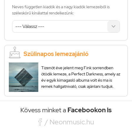
Neves független kiadók és a nagy kiadók lemezeiből is
széleskörű kínálattal rendelkezünk:
Szülinapos lemezajánló
Tizenöt éve jelent meg Fink sorrendben
ötödik lemeze, a Perfect Darkness, amely az
év egyik kimagasló albuma volt és ma is
remek hallgatnivaló, csak ajánlani tudjuk.
Kövess minket a
Facebookon is

/ Neonmusic.hu