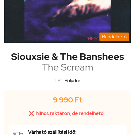
Rendelhető
Siouxsie & The Banshees
The Scream
LP -
Polydor
9 990 Ft

Nincs raktáron, de rendelhető
Várható szállítási idő: