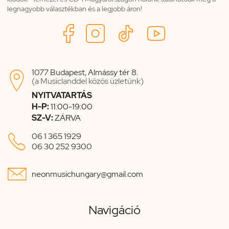
legnagyobb választékban és a legjobb áron!
1077 Budapest, Almássy tér 8.

(a Musiclanddel közös üzletünk)
NYITVATARTÁS
H-P:
11:00-19:00
SZ-V:
ZÁRVA

06 1 365 1929
06 30 252 9300

neonmusichungary@gmail.com
Navigáció