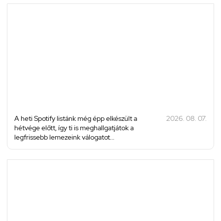
A heti Spotify listánk még épp elkészült a
2026. 08. 07.
hétvége előtt, így ti is meghallgatjátok a
legfrissebb lemezeink válogatot...