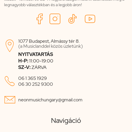
legnagyobb választékban és a legjobb áron!
1077 Budapest, Almássy tér 8.

(a Musiclanddel közös üzletünk)
NYITVATARTÁS
H-P:
11:00-19:00
SZ-V:
ZÁRVA

06 1 365 1929
06 30 252 9300

neonmusichungary@gmail.com
Navigáció