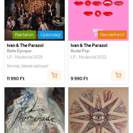
Raktáron
Újdonság!
Rendelhető
Ivan & The Parazol
Ivan & The Parazol
Belle Époque
Budai Pop
LP - Modernial 2025
LP - Modernial 2022
Normál, fekete változat!
11 990 Ft
9 990 Ft