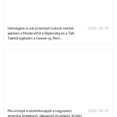
Hétvégére is sok jó lemezt tudunk nektek
2026. 08. 07.
ajánlani a Moderattól a Slipknotig és a Talk
Talktól egészen a Geese-ig. Rem...
Ma ünnepli a születésnapját a nagyszerű
2026. 08. 07.
amerikai énekesnő, dalszerző és gitáros, Kristin