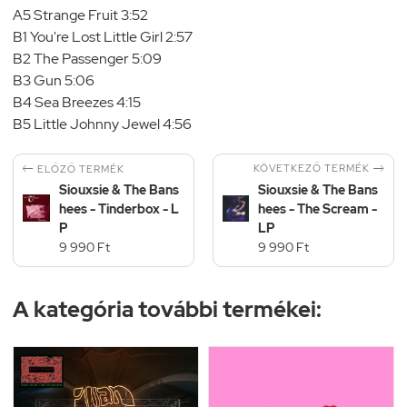
A5 Strange Fruit 3:52
B1 You're Lost Little Girl 2:57
B2 The Passenger 5:09
B3 Gun 5:06
B4 Sea Breezes 4:15
B5 Little Johnny Jewel 4:56


KÖVETKEZŐ TERMÉK
ELŐZŐ TERMÉK
Siouxsie & The Bans
Siouxsie & The Bans
hees - Tinderbox - L
hees - The Scream -
P
LP
9 990 Ft
9 990 Ft
A kategória további termékei: