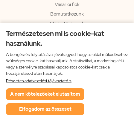
Vásárlói fiók
Bemutatkozunk
Elérhetőségeink
Természetesen mi is cookie-kat
Hírlevél
használunk.
Rendelési információk
Impresszum
A böngészés folytatásával jóváhagyod, hogy az oldal működéséhez
szükséges cookie-kat használjunk. A statisztikai, a marketing célú
Vissza a főoldalra
vagy a személyre szabással kapcsolatos cookie-kat csak a
hozzájárulásod után használjuk.
Részletes adatkezelési tájékoztató »
Neon Music Hungary Bt.
A nem kötelezőeket elutasítom
ÁSZF
Adatkezelési tájékoztató
Elfogadom az összeset