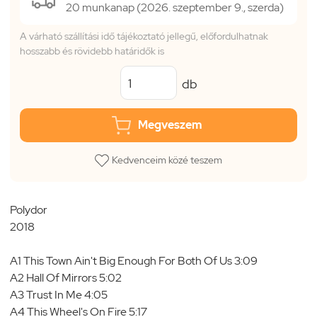
20 munkanap (2026. szeptember 9., szerda)
A várható szállítási idő tájékoztató jellegű, előfordulhatnak
hosszabb és rövidebb határidők is
db
Megveszem
Kedvenceim közé teszem
Polydor
2018
A1 This Town Ain't Big Enough For Both Of Us 3:09
A2 Hall Of Mirrors 5:02
A3 Trust In Me 4:05
A4 This Wheel's On Fire 5:17