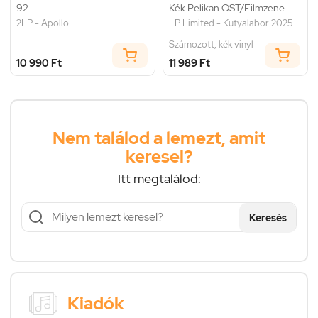
92
Kék Pelikan OST/Filmzene
2LP - Apollo
LP Limited - Kutyalabor 2025
Számozott, kék vinyl
10 990 Ft
11 989 Ft
Nem találod a lemezt, amit
keresel?
Itt megtalálod:
Keresés
Kiadók