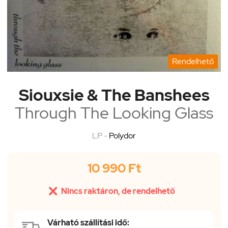
Rendelhető
Siouxsie & The Banshees
Through The Looking Glass
LP -
Polydor
10 990 Ft

Nincs raktáron, de rendelhető
Várható szállítási idő: