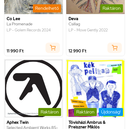
Rendelhető
Raktáron
Co Lee
Deva
La Promenade
Csillag
LP - Golem Records 2024
LP - Move Gently 2022
11 990 Ft
12 990 Ft
Raktáron
Raktáron
Újdonság!
Aphex Twin
Tövisházi Ambrus &
Preiszner Miklós
Selected Ambient Works 85-