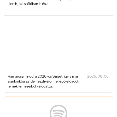
Hersh, aki szólóban is és a ...
Hamarosan indul a 2026-os Sziget, így a mai
2026. 08. 06.
ajánlónkba az idei fesztiválon fellépő előadók
remek lemezeiből válogattu...