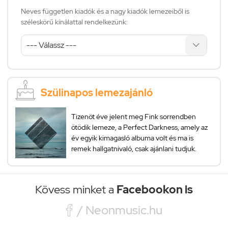
Neves független kiadók és a nagy kiadók lemezeiből is
széleskörű kínálattal rendelkezünk:
Szülinapos lemezajánló
Tizenöt éve jelent meg Fink sorrendben
ötödik lemeze, a Perfect Darkness, amely az
év egyik kimagasló albuma volt és ma is
remek hallgatnivaló, csak ajánlani tudjuk.
Kövess minket a
Facebookon is

/ Neonmusic.hu