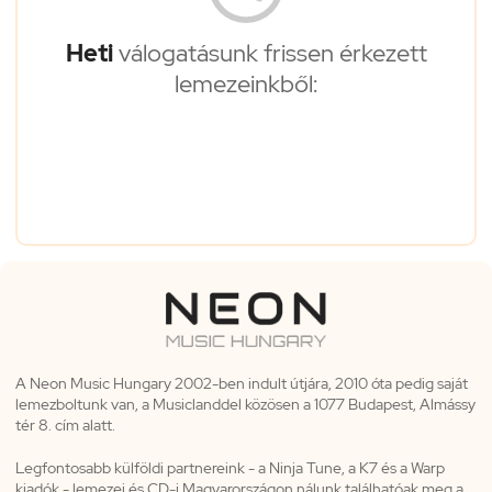
Heti
válogatásunk frissen érkezett
lemezeinkből:
A Neon Music Hungary 2002-ben indult útjára, 2010 óta pedig saját
lemezboltunk van, a Musiclanddel közösen a 1077 Budapest, Almássy
tér 8. cím alatt.
Legfontosabb külföldi partnereink - a Ninja Tune, a K7 és a Warp
kiadók - lemezei és CD-i Magyarországon nálunk találhatóak meg a