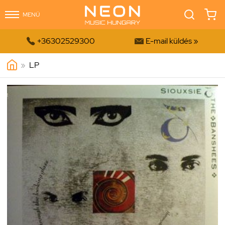
MENÜ


+36302529300
E-mail küldés »
»
LP