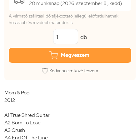
20 munkanap (2026. szeptember 8., kedd)
A várható szállítási idő tájékoztató jellegű, előfordulhatnak
hosszabb és rövidebb határidők is
db
Megveszem
Kedvenceim közé teszem
Mom & Pop
2012
A1 True Shred Guitar
A2 Born To Lose
A3 Crush
A4 End Of The Line