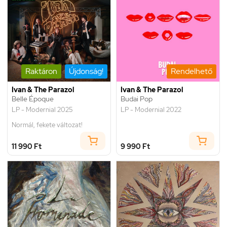
Raktáron
Újdonság!
Rendelhető
Ivan & The Parazol
Ivan & The Parazol
Belle Époque
Budai Pop
LP - Modernial 2025
LP - Modernial 2022
Normál, fekete változat!
11 990 Ft
9 990 Ft