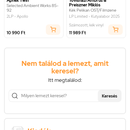
Aphex Twin
Tövisházi Ambrus &
Preiszner Miklós
Selected Ambient Works 85-
92
Kék Pelikan OST/Filmzene
2LP - Apollo
LP Limited - Kutyalabor 2025
Számozott, kék vinyl
10 990 Ft
11 989 Ft
Nem találod a lemezt, amit
keresel?
Itt megtalálod:
Keresés