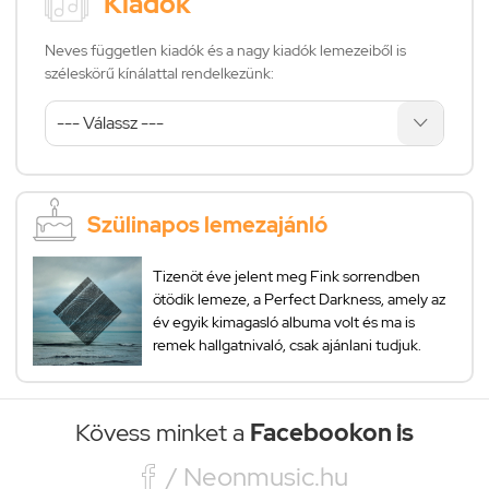
Kiadók
Neves független kiadók és a nagy kiadók lemezeiből is
széleskörű kínálattal rendelkezünk:
Szülinapos lemezajánló
Tizenöt éve jelent meg Fink sorrendben
ötödik lemeze, a Perfect Darkness, amely az
év egyik kimagasló albuma volt és ma is
remek hallgatnivaló, csak ajánlani tudjuk.
Kövess minket a
Facebookon is

/ Neonmusic.hu