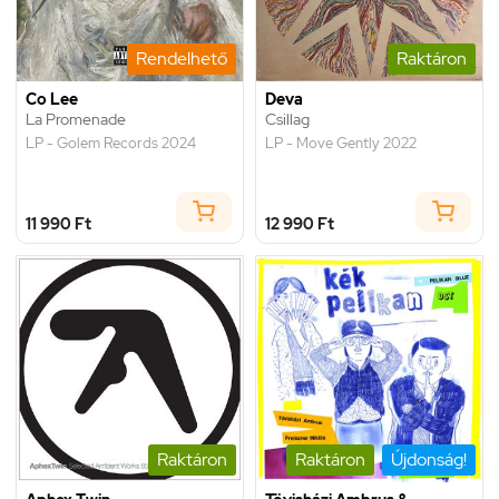
Rendelhető
Raktáron
Co Lee
Deva
La Promenade
Csillag
LP - Golem Records 2024
LP - Move Gently 2022
11 990 Ft
12 990 Ft
Raktáron
Raktáron
Újdonság!