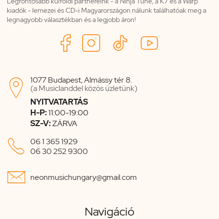
Legfontosabb külföldi partnereink - a Ninja Tune, a K7 és a Warp
kiadók - lemezei és CD-i Magyarországon nálunk találhatóak meg a
legnagyobb választékban és a legjobb áron!
1077 Budapest, Almássy tér 8.

(a Musiclanddel közös üzletünk)
NYITVATARTÁS
H-P:
11:00-19:00
SZ-V:
ZÁRVA

06 1 365 1929
06 30 252 9300

neonmusichungary@gmail.com
Navigáció