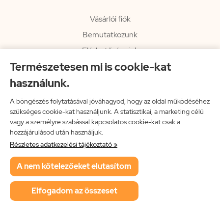
Vásárlói fiók
Bemutatkozunk
Elérhetőségeink
Természetesen mi is cookie-kat
Hírlevél
használunk.
Rendelési információk
Impresszum
A böngészés folytatásával jóváhagyod, hogy az oldal működéséhez
szükséges cookie-kat használjunk. A statisztikai, a marketing célú
Vissza a főoldalra
vagy a személyre szabással kapcsolatos cookie-kat csak a
hozzájárulásod után használjuk.
Részletes adatkezelési tájékoztató »
Neon Music Hungary Bt.
A nem kötelezőeket elutasítom
ÁSZF
Adatkezelési tájékoztató
Elfogadom az összeset