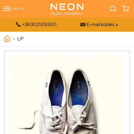
MENÜ


+36302529300
E-mail küldés »
»
LP