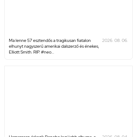
Ma lenne 57 esztendős a tragikusan fiatalon
2026. 08. 06.
elhunyt nagyszerű amerikai dalszerző és énekes,
Elliott Smith. RIP. #neo...
Hamarosan érkezik Bonobo legújabb albuma, a
2026. 08. 04.