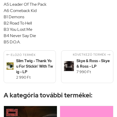
A5 Leader Of The Pack
A6 Comeback Kid
B1 Demons
B2 Road To Hell
B3 You Lost Me
B4 Never Say Die
B5 D.O.A.


KÖVETKEZŐ TERMÉK
ELŐZŐ TERMÉK
Slim Twig - Thank Yo
Skye & Ross - Skye
u For Stickin' With Tw
& Ross - LP
ig - LP
7 990 Ft
2 990 Ft
A kategória további termékei: