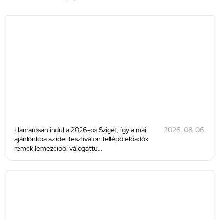
Hamarosan indul a 2026-os Sziget, így a mai
2026. 08. 06.
ajánlónkba az idei fesztiválon fellépő előadók
remek lemezeiből válogattu...