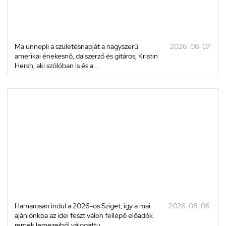
Ma ünnepli a születésnapját a nagyszerű
2026. 08. 07.
amerikai énekesnő, dalszerző és gitáros, Kristin
Hersh, aki szólóban is és a ...
Hamarosan indul a 2026-os Sziget, így a mai
2026. 08. 06.
ajánlónkba az idei fesztiválon fellépő előadók
remek lemezeiből válogattu...