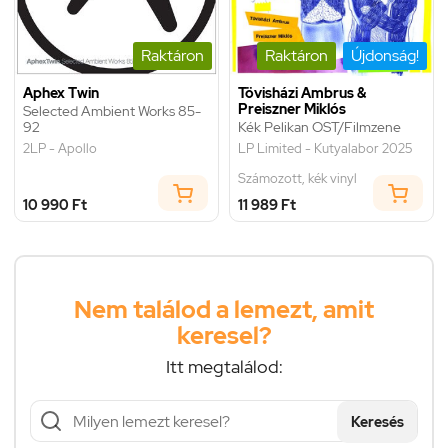
Raktáron
Raktáron
Újdonság!
Aphex Twin
Tövisházi Ambrus &
Preiszner Miklós
Selected Ambient Works 85-
92
Kék Pelikan OST/Filmzene
2LP - Apollo
LP Limited - Kutyalabor 2025
Számozott, kék vinyl
10 990 Ft
11 989 Ft
Nem találod a lemezt, amit
keresel?
Itt megtalálod:
Keresés