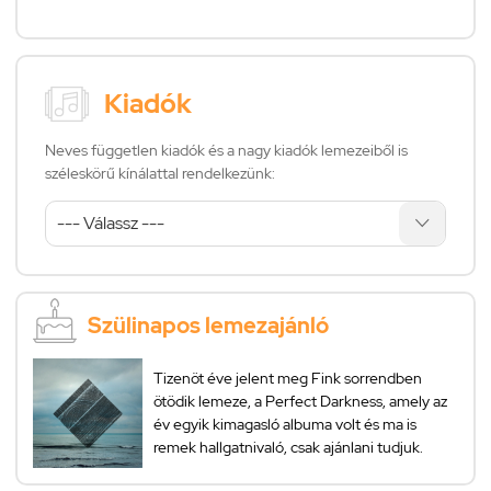
Kiadók
Neves független kiadók és a nagy kiadók lemezeiből is
széleskörű kínálattal rendelkezünk:
Szülinapos lemezajánló
Tizenöt éve jelent meg Fink sorrendben
ötödik lemeze, a Perfect Darkness, amely az
év egyik kimagasló albuma volt és ma is
remek hallgatnivaló, csak ajánlani tudjuk.