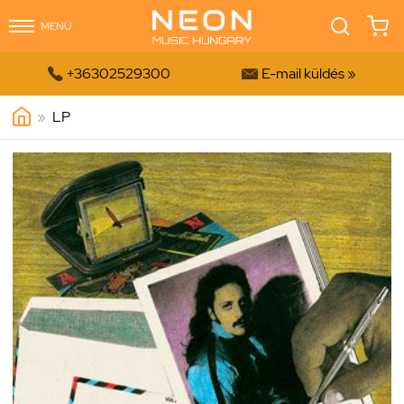
MENÜ


+36302529300
E-mail küldés »
»
LP