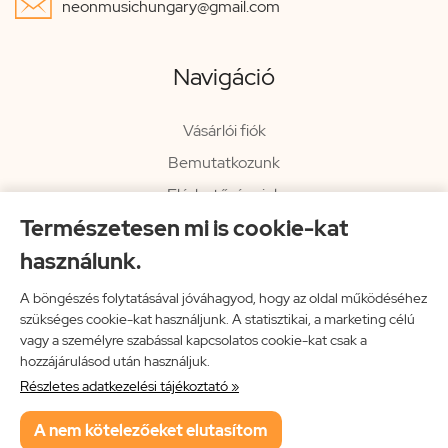

neonmusichungary@gmail.com
Navigáció
Vásárlói fiók
Bemutatkozunk
Elérhetőségeink
Természetesen mi is cookie-kat
Hírlevél
használunk.
Rendelési információk
Impresszum
A böngészés folytatásával jóváhagyod, hogy az oldal működéséhez
szükséges cookie-kat használjunk. A statisztikai, a marketing célú
Vissza a főoldalra
vagy a személyre szabással kapcsolatos cookie-kat csak a
hozzájárulásod után használjuk.
Részletes adatkezelési tájékoztató »
Neon Music Hungary Bt.
A nem kötelezőeket elutasítom
ÁSZF