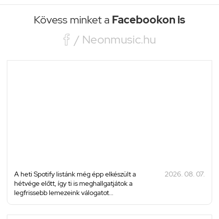
Kövess minket a
Facebookon is

/ Neonmusic.hu
A heti Spotify listánk még épp elkészült a
2026. 08. 07.
hétvége előtt, így ti is meghallgatjátok a
legfrissebb lemezeink válogatot...