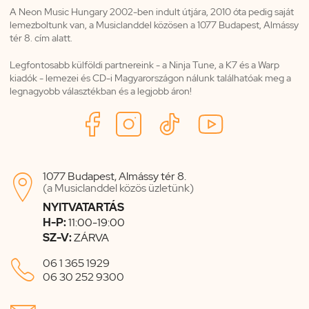
A Neon Music Hungary 2002-ben indult útjára, 2010 óta pedig saját
lemezboltunk van, a Musiclanddel közösen a 1077 Budapest, Almássy
tér 8. cím alatt.
Legfontosabb külföldi partnereink - a Ninja Tune, a K7 és a Warp
kiadók - lemezei és CD-i Magyarországon nálunk találhatóak meg a
legnagyobb választékban és a legjobb áron!
1077 Budapest, Almássy tér 8.

(a Musiclanddel közös üzletünk)
NYITVATARTÁS
H-P:
11:00-19:00
SZ-V:
ZÁRVA

06 1 365 1929
06 30 252 9300