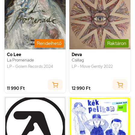
Rendelhető
Raktáron
Co Lee
Deva
La Promenade
Csillag
LP - Golem Records 2024
LP - Move Gently 2022
11 990 Ft
12 990 Ft