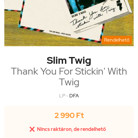
Rendelhető
Slim Twig
Thank You For Stickin' With
Twig
LP -
DFA
2 990 Ft

Nincs raktáron, de rendelhető