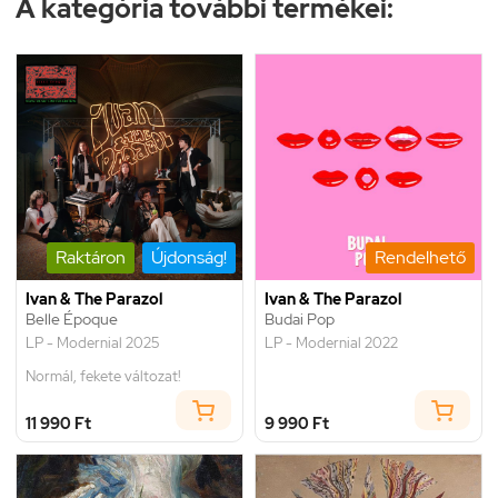
A kategória további termékei:
Raktáron
Újdonság!
Rendelhető
Ivan & The Parazol
Ivan & The Parazol
Belle Époque
Budai Pop
LP - Modernial 2025
LP - Modernial 2022
Normál, fekete változat!
11 990 Ft
9 990 Ft