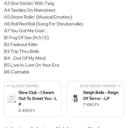
A3 She Stickin' With Twig
A4 Textiles On Mainstreet
A5 Stone Rollin' (Musical Emotion)
A6 Roll Red Roll (Song For Steubenville)
A7 You Got Me Goin'...
B1 Fog Of Sex (N.S.I.S)
B2 Fadeout Killer
B3 Trip Thru Bells
B4 ...Out Of My Mind
B5 Live In, Live On Your Era
B6 Cannabis


KÖVETKEZŐ TERMÉK
ELŐZŐ TERMÉK
Slow Club - I Swam
Sleigh Bells - Reign
Out To Greet You - L
Of Terror - LP
P
7 490 Ft
6 490 Ft