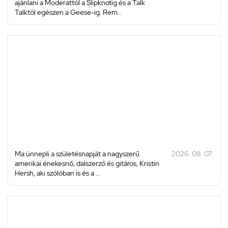
ajánlani a Moderattól a Slipknotig és a Talk
Talktól egészen a Geese-ig. Rem...
Ma ünnepli a születésnapját a nagyszerű
2026. 08. 07.
amerikai énekesnő, dalszerző és gitáros, Kristin
Hersh, aki szólóban is és a ...