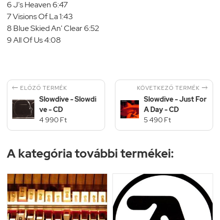
6 J's Heaven 6:47
7 Visions Of La 1:43
8 Blue Skied An' Clear 6:52
9 All Of Us 4:08


KÖVETKEZŐ TERMÉK
ELŐZŐ TERMÉK
Slowdive - Slowdi
Slowdive - Just For
ve - CD
A Day - CD
4 990 Ft
5 490 Ft
A kategória további termékei: