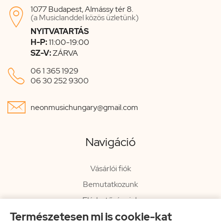
1077 Budapest, Almássy tér 8.

(a Musiclanddel közös üzletünk)
NYITVATARTÁS
H-P:
11:00-19:00
SZ-V:
ZÁRVA

06 1 365 1929
06 30 252 9300

neonmusichungary@gmail.com
Navigáció
Vásárlói fiók
Bemutatkozunk
Elérhetőségeink
Természetesen mi is cookie-kat
Hírlevél