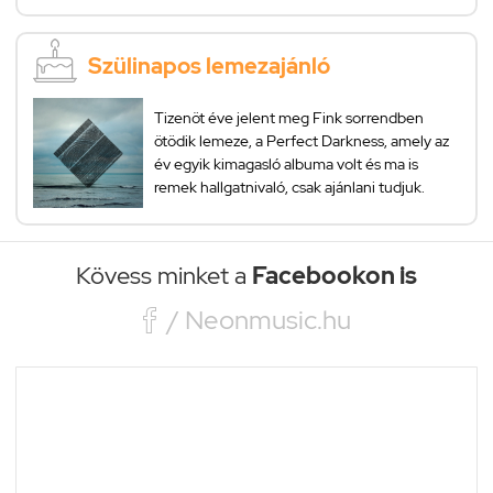
Szülinapos lemezajánló
Tizenöt éve jelent meg Fink sorrendben
ötödik lemeze, a Perfect Darkness, amely az
év egyik kimagasló albuma volt és ma is
remek hallgatnivaló, csak ajánlani tudjuk.
Kövess minket a
Facebookon is

/ Neonmusic.hu