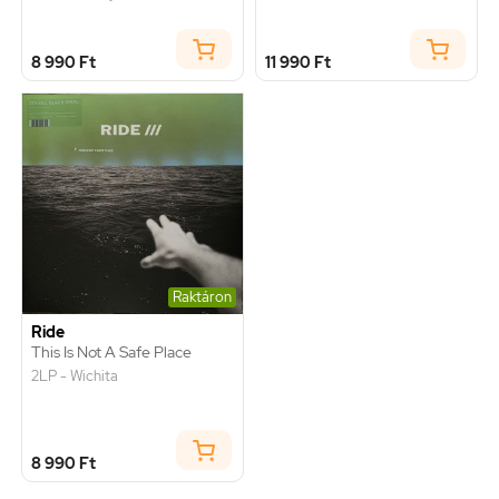
8 990 Ft
11 990 Ft
Raktáron
Ride
This Is Not A Safe Place
2LP - Wichita
8 990 Ft