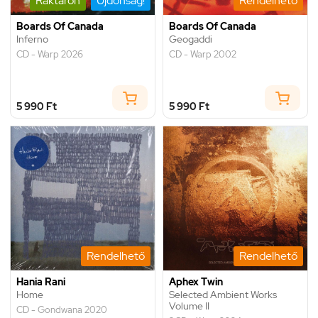
Raktáron
Újdonság!
Rendelhető
Boards Of Canada
Boards Of Canada
Inferno
Geogaddi
CD - Warp 2026
CD - Warp 2002
5 990 Ft
5 990 Ft
Rendelhető
Rendelhető
Hania Rani
Aphex Twin
Home
Selected Ambient Works
Volume II
CD - Gondwana 2020