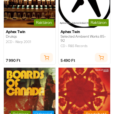
Raktáron
Raktáron
Aphex Twin
Aphex Twin
Drukqs
Selected Ambient Works 85-
92
2CD - Warp 2001
CD - R&S Records
7 990 Ft
5 490 Ft