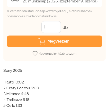
20 munkanap (2026. szeptember 9., szerda)
A várható szállítási idő tájékoztató jellegű, előfordulhatnak
hosszabb és rövidebb határidők is
db
Megveszem
Kedvenceim közé teszem
Sony 2025
1 Rutti 10:02
2 Crazy For You 6:00
3 Miranda 4:48
4 Trellisaze 6:18
5 Cello 1:33