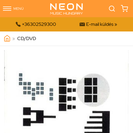
MENÜ


+36302529300
E-mail küldés »
»
CD/DVD