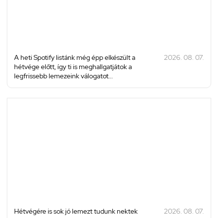
A heti Spotify listánk még épp elkészült a
2026. 08. 07.
hétvége előtt, így ti is meghallgatjátok a
legfrissebb lemezeink válogatot...
Hétvégére is sok jó lemezt tudunk nektek
2026. 08. 07.