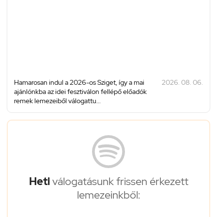
Hamarosan indul a 2026-os Sziget, így a mai
2026. 08. 06.
ajánlónkba az idei fesztiválon fellépő előadók
remek lemezeiből válogattu...
Heti
válogatásunk frissen érkezett
lemezeinkből: