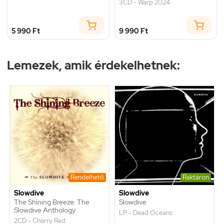
3CD - Warp 2024
5 990 Ft
9 990 Ft
Lemezek, amik érdekelhetnek:
Rendelhető
Raktáron
Slowdive
Slowdive
The Shining Breeze: The
Slowdive
Slowdive Anthology
LP - Dead Oceans
2CD - Cherry Red