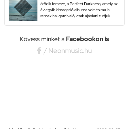
ötödik lemeze, a Perfect Darkness, amely az
év egyik kimagasló albuma volt és ma is
remek hallgatnivaló, csak ajánlani tudjuk.
Kövess minket a
Facebookon is

/ Neonmusic.hu