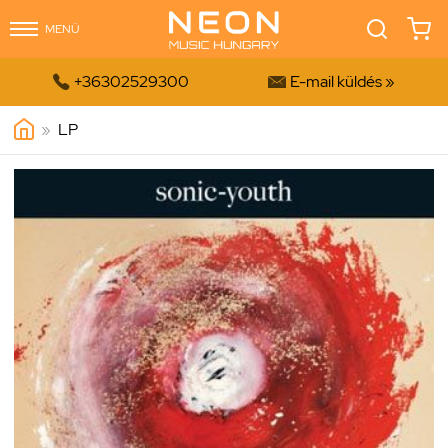
MENÜ


+36302529300
E-mail küldés »
»
LP