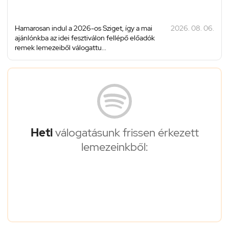
Hamarosan indul a 2026-os Sziget, így a mai
2026. 08. 06.
ajánlónkba az idei fesztiválon fellépő előadók
remek lemezeiből válogattu...
Heti
válogatásunk frissen érkezett
lemezeinkből: