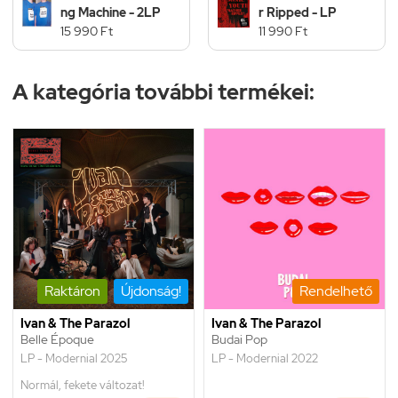
ng Machine - 2LP
r Ripped - LP
15 990 Ft
11 990 Ft
A kategória további termékei:
Raktáron
Újdonság!
Rendelhető
Ivan & The Parazol
Ivan & The Parazol
Belle Époque
Budai Pop
LP - Modernial 2025
LP - Modernial 2022
Normál, fekete változat!