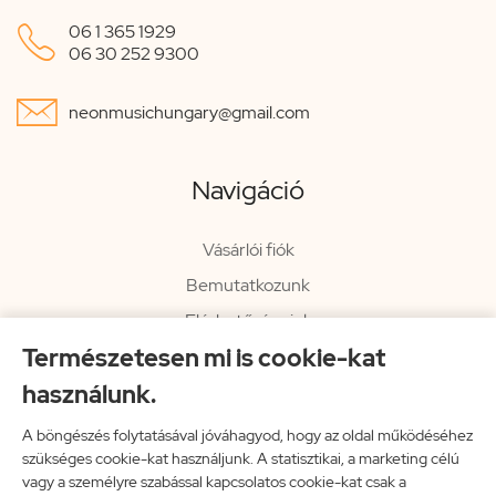

06 1 365 1929
06 30 252 9300

neonmusichungary@gmail.com
Navigáció
Vásárlói fiók
Bemutatkozunk
Elérhetőségeink
Természetesen mi is cookie-kat
Hírlevél
használunk.
Rendelési információk
Impresszum
A böngészés folytatásával jóváhagyod, hogy az oldal működéséhez
szükséges cookie-kat használjunk. A statisztikai, a marketing célú
Vissza a főoldalra
vagy a személyre szabással kapcsolatos cookie-kat csak a