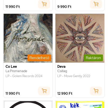
11 990 Ft
9 990 Ft
Rendelhető
Raktáron
Co Lee
Deva
La Promenade
Csillag
LP - Golem Records 2024
LP - Move Gently 2022
11 990 Ft
12 990 Ft