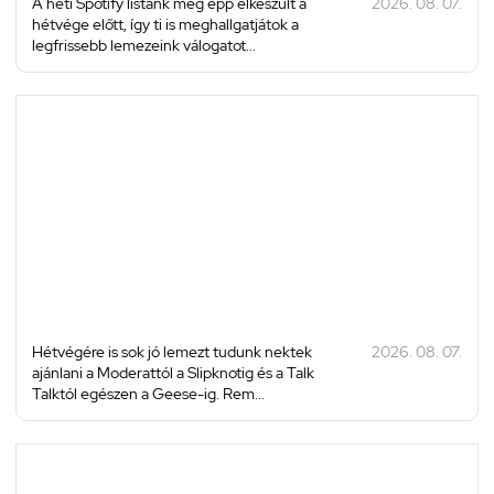
A heti Spotify listánk még épp elkészült a
2026. 08. 07.
hétvége előtt, így ti is meghallgatjátok a
legfrissebb lemezeink válogatot...
Hétvégére is sok jó lemezt tudunk nektek
2026. 08. 07.
ajánlani a Moderattól a Slipknotig és a Talk
Talktól egészen a Geese-ig. Rem...