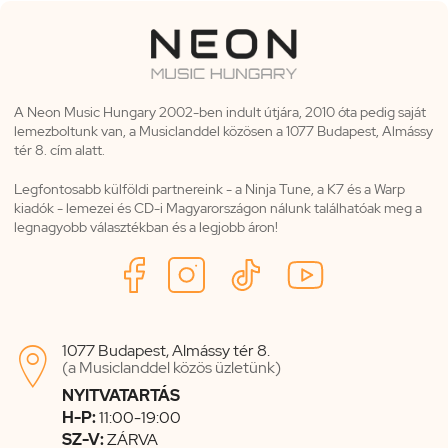
A Neon Music Hungary 2002-ben indult útjára, 2010 óta pedig saját
lemezboltunk van, a Musiclanddel közösen a 1077 Budapest, Almássy
tér 8. cím alatt.
Legfontosabb külföldi partnereink - a Ninja Tune, a K7 és a Warp
kiadók - lemezei és CD-i Magyarországon nálunk találhatóak meg a
legnagyobb választékban és a legjobb áron!
1077 Budapest, Almássy tér 8.

(a Musiclanddel közös üzletünk)
NYITVATARTÁS
H-P:
11:00-19:00
SZ-V:
ZÁRVA