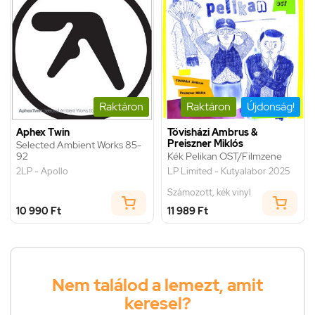
Raktáron
Raktáron
Újdonság!
Aphex Twin
Tövisházi Ambrus &
Preiszner Miklós
Selected Ambient Works 85-
92
Kék Pelikan OST/Filmzene
2LP - Apollo
LP Limited - Kutyalabor 2025
Számozott, kék vinyl
10 990 Ft
11 989 Ft
Nem találod a lemezt, amit
keresel?