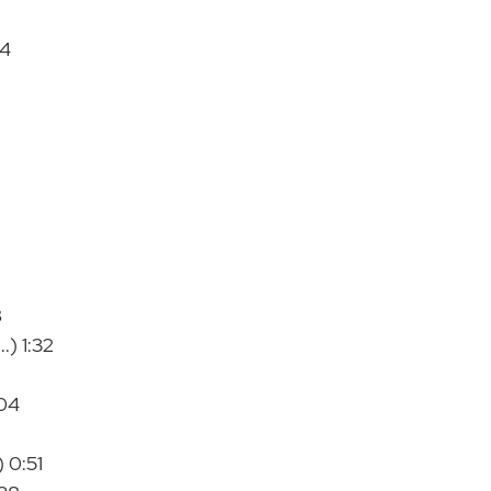
14
8
.) 1:32
:04
 0:51