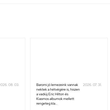
026. 08. 03.
Baromi jó lemezeink vannak
2026. 07. 31.
nektek a hétvégére is, hiszen
a vadiúj Eric Hilton és
Kiasmos albumok mellett
rengeteg kla...