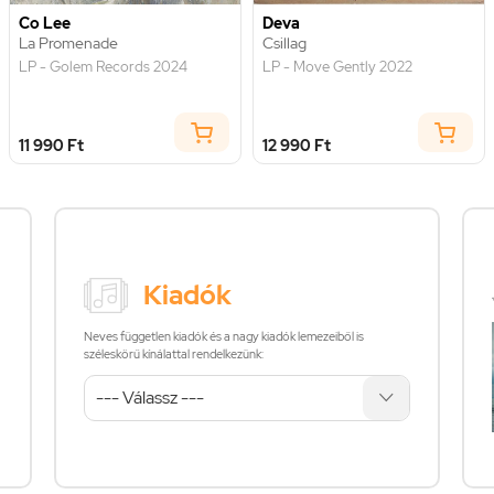
Co Lee
Deva
La Promenade
Csillag
LP - Golem Records 2024
LP - Move Gently 2022
11 990 Ft
12 990 Ft
Kiadók
Neves független kiadók és a nagy kiadók lemezeiből is
széleskörű kínálattal rendelkezünk: