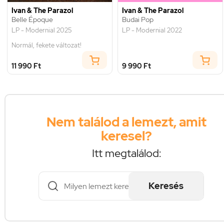
Ivan & The Parazol
Ivan & The Parazol
Belle Époque
Budai Pop
LP - Modernial 2025
LP - Modernial 2022
Normál, fekete változat!
11 990 Ft
9 990 Ft
Nem találod a lemezt, amit
keresel?
Itt megtalálod:
Keresés