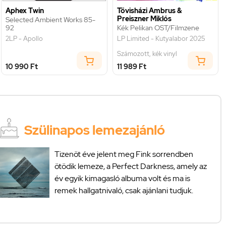
Aphex Twin
Tövisházi Ambrus &
Preiszner Miklós
Selected Ambient Works 85-
92
Kék Pelikan OST/Filmzene
2LP - Apollo
LP Limited - Kutyalabor 2025
Számozott, kék vinyl
10 990 Ft
11 989 Ft
Szülinapos lemezajánló
Tizenöt éve jelent meg Fink sorrendben
ötödik lemeze, a Perfect Darkness, amely az
év egyik kimagasló albuma volt és ma is
remek hallgatnivaló, csak ajánlani tudjuk.