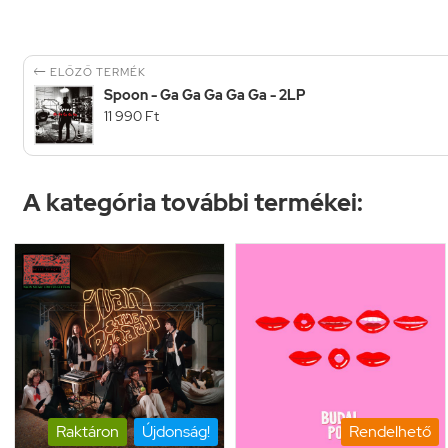

ELŐZŐ TERMÉK
Spoon - Ga Ga Ga Ga Ga - 2LP
11 990 Ft
A kategória további termékei:
Raktáron
Újdonság!
Rendelhető