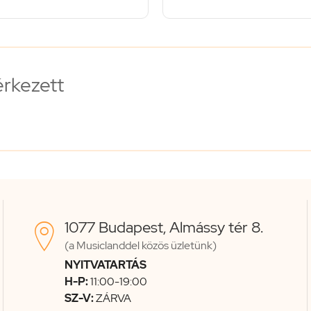
érkezett
1077 Budapest, Almássy tér 8.

(a Musiclanddel közös üzletünk)
NYITVATARTÁS
H-P:
11:00-19:00
SZ-V:
ZÁRVA