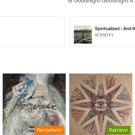
18 Goodnight Goodnight 4
Spiritualized - And 
10 990 Ft
Rendelhető
Raktáron