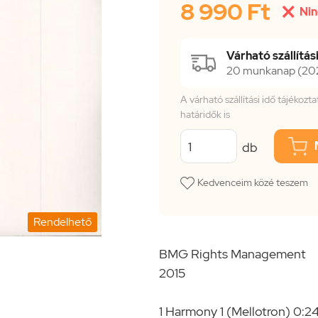
8 990 Ft

Nin
Várható szállítási
20 munkanap (2026
A várható szállítási idő tájékoz
határidők is
db
Kedvenceim közé teszem
Rendelhető
BMG Rights Management
2015
1 Harmony 1 (Mellotron) 0:2