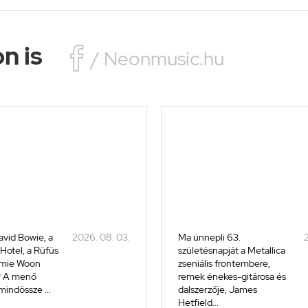
n is

/ Neonmusic.hu
avid Bowie, a
2026. 08. 03.
Ma ünnepli 63.
2
 Hotel, a Rüfüs
születésnapját a Metallica
amie Woon
zseniális frontembere,
? A menő
remek énekes-gitárosa és
mindössze ...
dalszerzője, James
Hetfield...