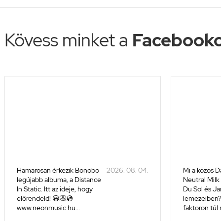
Kövess minket a
Facebooko
Hamarosan érkezik Bonobo
2026. 08. 04.
Mi a közös D
legújabb albuma, a Distance
Neutral Milk
In Static. Itt az ideje, hogy
Du Sol és J
előrendeld! 😀📀💿
lemezeiben
www.neonmusic.hu...
faktoron túl 