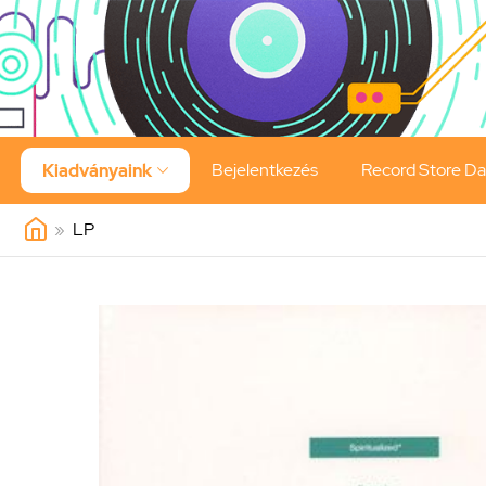
Bejelentkezés
Record Store D
Kiadványaink

»
LP