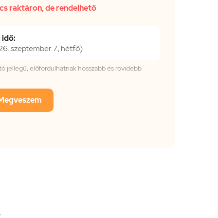
cs raktáron, de rendelhető
 idő:
. szeptember 7., hétfő)
tató jellegű, előfordulhatnak hosszabb és rövidebb
Megveszem
4