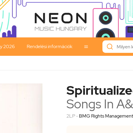
ay 2026
Rendelési információk

Spiritualiz
Songs In A
2LP -
BMG Rights Managemen