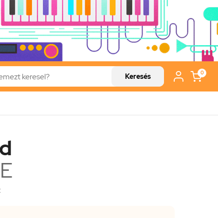
0
Keresés
ed
&E
t