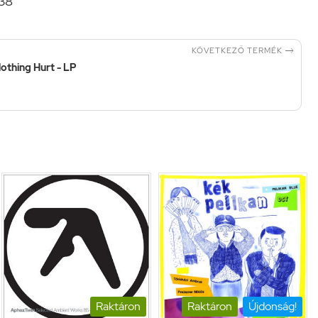
:38

KÖVETKEZŐ TERMÉK
Nothing Hurt - LP
Raktáron
Raktáron
Újdonság!