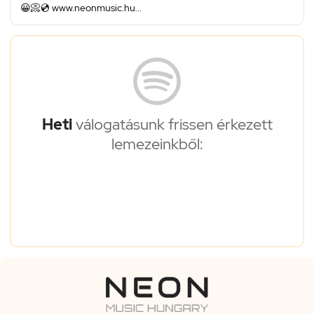
😀📀💿 www.neonmusic.hu...
Heti
válogatásunk frissen érkezett
lemezeinkből: