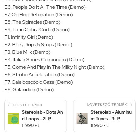
E6. People Do It All The Time (Demo)
E7. Op Hop Detonation (Demo)
E8. The Spiracles (Demo)
E9. Latin Cobra Coda (Demo)
F1. Infinity Girl (Demo)
F2. Blips, Drips & Strips (Demo)
F3. Blue Milk (Demo)
F4. Italian Shoes Continuum (Demo)
F5. Come And Play In The Milky Night (Demo)
F6. Strobo Acceleration (Demo)
F7. Caleidoscopic Gaze (Demo)
F8. Galaxidion (Demo)


KÖVETKEZŐ TERMÉK
ELŐZŐ TERMÉK
Stereolab - Dots An
Stereolab - Aluminu
d Loops - 2LP
m Tunes - 3LP
11 990 Ft
11 990 Ft