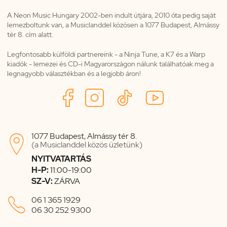
A Neon Music Hungary 2002-ben indult útjára, 2010 óta pedig saját
lemezboltunk van, a Musiclanddel közösen a 1077 Budapest, Almássy
tér 8. cím alatt.
Legfontosabb külföldi partnereink - a Ninja Tune, a K7 és a Warp
kiadók - lemezei és CD-i Magyarországon nálunk találhatóak meg a
legnagyobb választékban és a legjobb áron!
1077 Budapest, Almássy tér 8.

(a Musiclanddel közös üzletünk)
NYITVATARTÁS
H-P:
11:00-19:00
SZ-V:
ZÁRVA

06 1 365 1929
06 30 252 9300