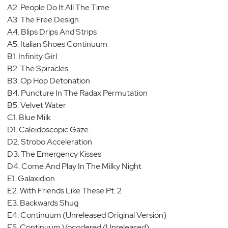
A2. People Do It All The Time
A3. The Free Design
A4. Blips Drips And Strips
A5. Italian Shoes Continuum
B1. Infinity Girl
B2. The Spiracles
B3. Op Hop Detonation
B4. Puncture In The Radax Permutation
B5. Velvet Water
C1. Blue Milk
D1. Caleidoscopic Gaze
D2. Strobo Acceleration
D3. The Emergency Kisses
D4. Come And Play In The Milky Night
E1. Galaxidion
E2. With Friends Like These Pt. 2
E3. Backwards Shug
E4. Continuum (Unreleased Original Version)
E5. Continuum Vocodered (Unreleased)