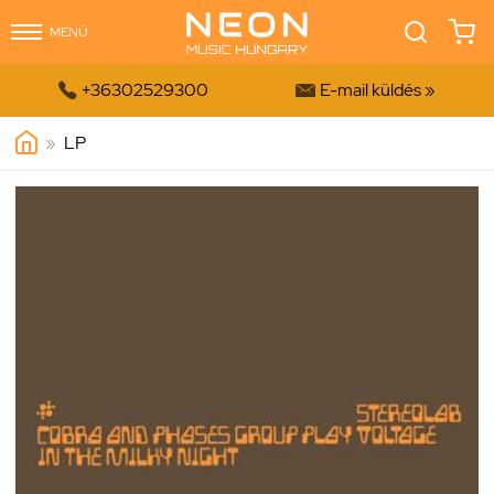
MENÜ


+36302529300
E-mail küldés »
»
LP