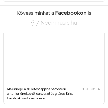
Kövess minket a
Facebookon is

/ Neonmusic.hu
Ma ünnepli a születésnapját a nagyszerű
2026. 08. 07.
amerikai énekesnő, dalszerző és gitáros, Kristin
Hersh, aki szólóban is és a ...