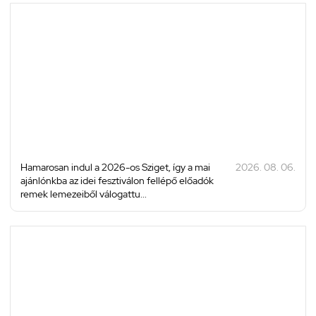
Hamarosan indul a 2026-os Sziget, így a mai
2026. 08. 06.
ajánlónkba az idei fesztiválon fellépő előadók
remek lemezeiből válogattu...