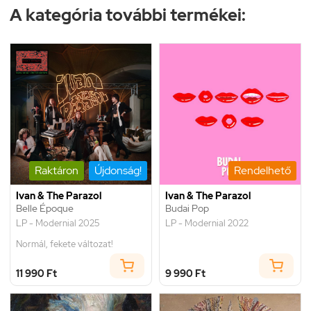
A kategória további termékei:
Raktáron
Újdonság!
Rendelhető
Ivan & The Parazol
Ivan & The Parazol
Belle Époque
Budai Pop
LP - Modernial 2025
LP - Modernial 2022
Normál, fekete változat!
11 990 Ft
9 990 Ft