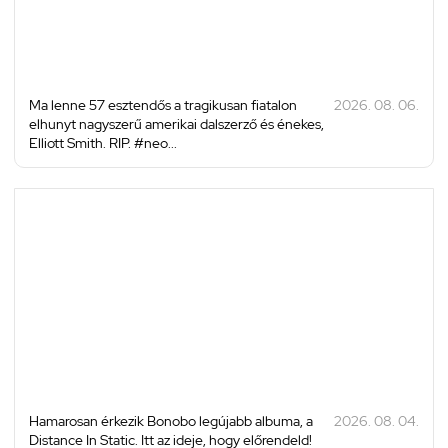
Ma lenne 57 esztendős a tragikusan fiatalon
2026. 08. 06.
elhunyt nagyszerű amerikai dalszerző és énekes,
Elliott Smith. RIP. #neo...
Hamarosan érkezik Bonobo legújabb albuma, a
2026. 08. 04.
Distance In Static. Itt az ideje, hogy előrendeld!