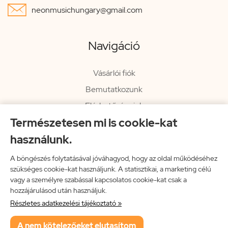

neonmusichungary@gmail.com
Navigáció
Vásárlói fiók
Bemutatkozunk
Elérhetőségeink
Természetesen mi is cookie-kat
Hírlevél
használunk.
Rendelési információk
Impresszum
A böngészés folytatásával jóváhagyod, hogy az oldal működéséhez
szükséges cookie-kat használjunk. A statisztikai, a marketing célú
Vissza a főoldalra
vagy a személyre szabással kapcsolatos cookie-kat csak a
hozzájárulásod után használjuk.
Részletes adatkezelési tájékoztató »
Neon Music Hungary Bt.
A nem kötelezőeket elutasítom
ÁSZF