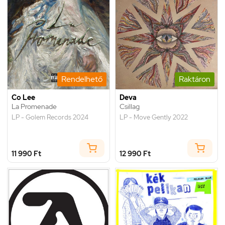
Rendelhető
Raktáron
Co Lee
Deva
La Promenade
Csillag
LP - Golem Records 2024
LP - Move Gently 2022
11 990 Ft
12 990 Ft