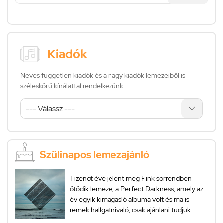
Kiadók
Neves független kiadók és a nagy kiadók lemezeiből is
széleskörű kínálattal rendelkezünk:
Szülinapos lemezajánló
Tizenöt éve jelent meg Fink sorrendben
ötödik lemeze, a Perfect Darkness, amely az
év egyik kimagasló albuma volt és ma is
remek hallgatnivaló, csak ajánlani tudjuk.