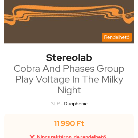
Rendelhető
Stereolab
Cobra And Phases Group
Play Voltage In The Milky
Night
3LP -
Duophonic
11 990 Ft

Nincs raktáron, de rendelhető