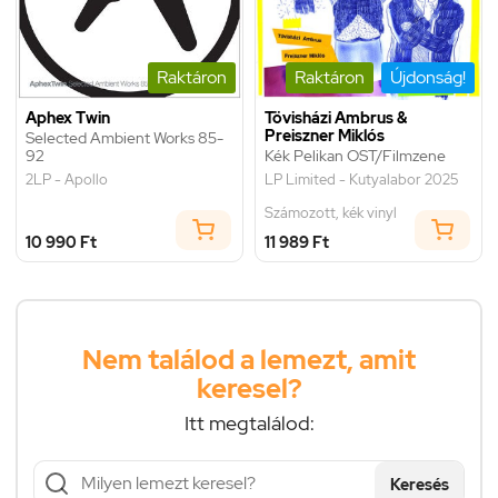
Raktáron
Raktáron
Újdonság!
Aphex Twin
Tövisházi Ambrus &
Preiszner Miklós
Selected Ambient Works 85-
92
Kék Pelikan OST/Filmzene
2LP - Apollo
LP Limited - Kutyalabor 2025
Számozott, kék vinyl
10 990 Ft
11 989 Ft
Nem találod a lemezt, amit
keresel?
Itt megtalálod:
Keresés