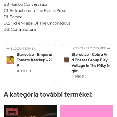
B3. Rainbo Conversation
C1. Refractions In The Plastic Pulse
D1. Parsec
D2. Ticker-Tape Of The Unconscious
D3. Contronatura


KÖVETKEZŐ TERMÉK
ELŐZŐ TERMÉK
Stereolab - Emperor
Stereolab - Cobra An
Tomato Ketchup - 2L
d Phases Group Play
P
Voltage In The Milky Ni
11 990 Ft
ght ...
11 990 Ft
A kategória további termékei: