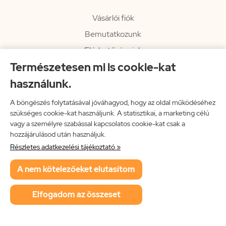
Vásárlói fiók
Bemutatkozunk
Elérhetőségeink
Természetesen mi is cookie-kat
Hírlevél
használunk.
Rendelési információk
Impresszum
A böngészés folytatásával jóváhagyod, hogy az oldal működéséhez
szükséges cookie-kat használjunk. A statisztikai, a marketing célú
Vissza a főoldalra
vagy a személyre szabással kapcsolatos cookie-kat csak a
hozzájárulásod után használjuk.
Részletes adatkezelési tájékoztató »
Neon Music Hungary Bt.
A nem kötelezőeket elutasítom
ÁSZF
Adatkezelési tájékoztató
Elfogadom az összeset