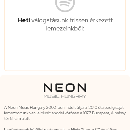
Heti
válogatásunk frissen érkezett
lemezeinkből:
A Neon Music Hungary 2002-ben indult útjára, 2010 óta pedig saját
lemezboltunk van, a Musiclanddel közösen a 1077 Budapest, Almássy
tér 8. cím alatt.
Legfontosabb külföldi partnereink - a Ninja Tune, a K7 és a Warp