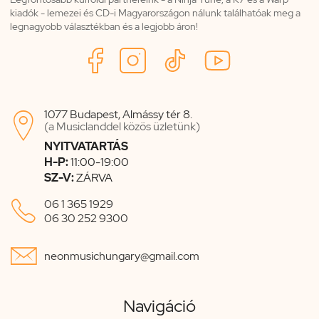
kiadók - lemezei és CD-i Magyarországon nálunk találhatóak meg a
legnagyobb választékban és a legjobb áron!
1077 Budapest, Almássy tér 8.

(a Musiclanddel közös üzletünk)
NYITVATARTÁS
H-P:
11:00-19:00
SZ-V:
ZÁRVA

06 1 365 1929
06 30 252 9300

neonmusichungary@gmail.com
Navigáció