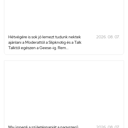
Hétvégére is sok jó lemezt tudunk nektek
2026. 08. 07.
ajánlani a Moderattól a Slipknotig és a Talk
Talktól egészen a Geese-ig. Rem...
Ma ünnepli a születésnapját a nagyszerű
2026. 08. 07.