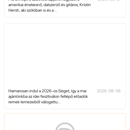
amerikai énekesnő, dalszerző és gitáros, Kristin
Hersh, aki szólóban is és a ...
Hamarosan indul a 2026-os Sziget, így a mai
2026. 08. 06.
ajánlónkba az idei fesztiválon fellépő előadók
remek lemezeiből válogattu...