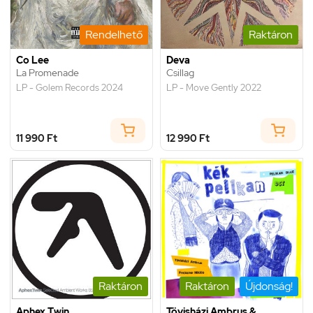
Rendelhető
Raktáron
Co Lee
Deva
La Promenade
Csillag
LP - Golem Records 2024
LP - Move Gently 2022
11 990 Ft
12 990 Ft
Raktáron
Raktáron
Újdonság!
Aphex Twin
Tövisházi Ambrus &