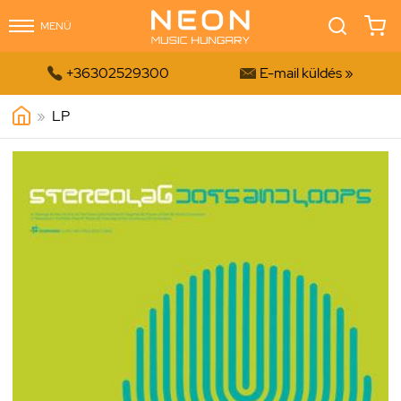
MENÜ


+36302529300
E-mail küldés »
»
LP