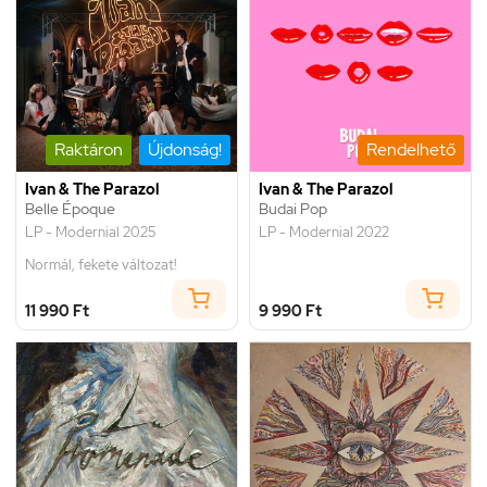
Raktáron
Újdonság!
Rendelhető
Ivan & The Parazol
Ivan & The Parazol
Belle Époque
Budai Pop
LP - Modernial 2025
LP - Modernial 2022
Normál, fekete változat!
11 990 Ft
9 990 Ft