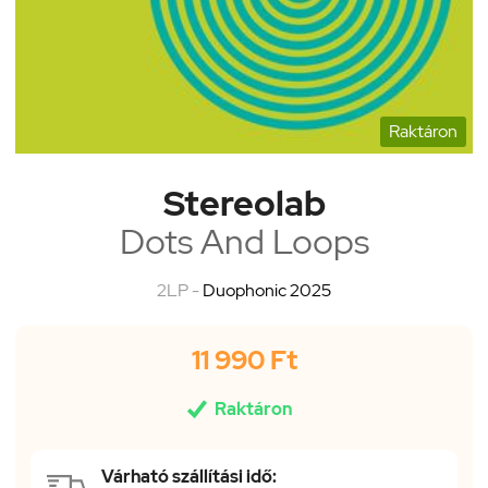
Raktáron
Stereolab
Dots And Loops
2LP -
Duophonic 2025
11 990 Ft

Raktáron
Várható szállítási idő: