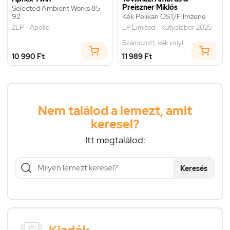
Preiszner Miklós
Selected Ambient Works 85-
92
Kék Pelikan OST/Filmzene
2LP - Apollo
LP Limited - Kutyalabor 2025
Számozott, kék vinyl
10 990 Ft
11 989 Ft
Nem találod a lemezt, amit
keresel?
Itt megtalálod:
Keresés