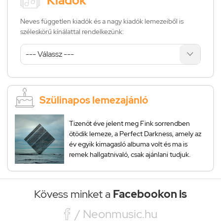
Kiadók
Neves független kiadók és a nagy kiadók lemezeiből is
széleskörű kínálattal rendelkezünk:
Szülinapos lemezajánló
Tizenöt éve jelent meg Fink sorrendben
ötödik lemeze, a Perfect Darkness, amely az
év egyik kimagasló albuma volt és ma is
remek hallgatnivaló, csak ajánlani tudjuk.
Kövess minket a
Facebookon is

/ Neonmusic.hu