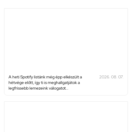
A heti Spotify listánk még épp elkészült a
2026. 08. 07.
hétvége előtt, így ti is meghallgatjátok a
legfrissebb lemezeink válogatot...