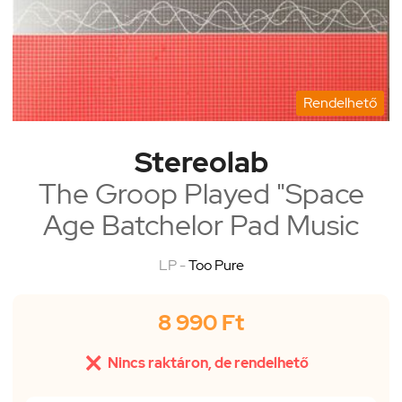
Rendelhető
Stereolab
The Groop Played "Space
Age Batchelor Pad Music
LP -
Too Pure
8 990 Ft

Nincs raktáron, de rendelhető