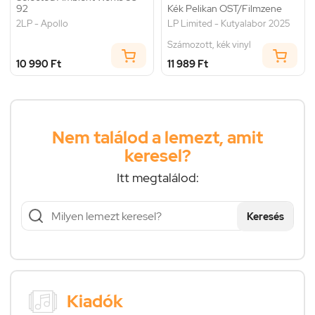
92
Kék Pelikan OST/Filmzene
2LP - Apollo
LP Limited - Kutyalabor 2025
Számozott, kék vinyl
10 990 Ft
11 989 Ft
Nem találod a lemezt, amit
keresel?
Itt megtalálod:
Keresés
Kiadók