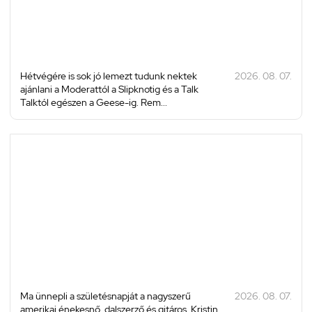
Hétvégére is sok jó lemezt tudunk nektek
2026. 08. 07.
ajánlani a Moderattól a Slipknotig és a Talk
Talktól egészen a Geese-ig. Rem...
Ma ünnepli a születésnapját a nagyszerű
2026. 08. 07.
amerikai énekesnő, dalszerző és gitáros, Kristin