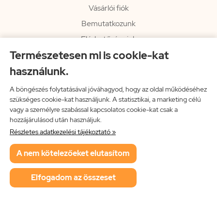
Vásárlói fiók
Bemutatkozunk
Elérhetőségeink
Természetesen mi is cookie-kat
Hírlevél
használunk.
Rendelési információk
Impresszum
A böngészés folytatásával jóváhagyod, hogy az oldal működéséhez
szükséges cookie-kat használjunk. A statisztikai, a marketing célú
Vissza a főoldalra
vagy a személyre szabással kapcsolatos cookie-kat csak a
hozzájárulásod után használjuk.
Részletes adatkezelési tájékoztató »
Neon Music Hungary Bt.
A nem kötelezőeket elutasítom
ÁSZF
Adatkezelési tájékoztató
Elfogadom az összeset