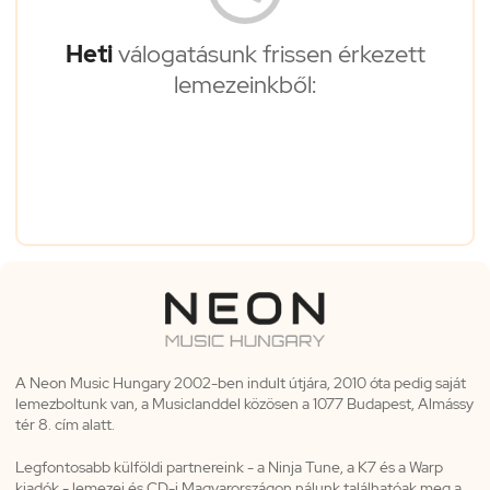
Heti
válogatásunk frissen érkezett
lemezeinkből:
A Neon Music Hungary 2002-ben indult útjára, 2010 óta pedig saját
lemezboltunk van, a Musiclanddel közösen a 1077 Budapest, Almássy
tér 8. cím alatt.
Legfontosabb külföldi partnereink - a Ninja Tune, a K7 és a Warp
kiadók - lemezei és CD-i Magyarországon nálunk találhatóak meg a