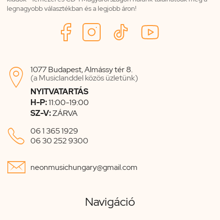
legnagyobb választékban és a legjobb áron!
1077 Budapest, Almássy tér 8.

(a Musiclanddel közös üzletünk)
NYITVATARTÁS
H-P:
11:00-19:00
SZ-V:
ZÁRVA

06 1 365 1929
06 30 252 9300

neonmusichungary@gmail.com
Navigáció