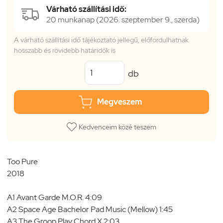
Várható szállítási idő:
20 munkanap (2026. szeptember 9., szerda)
A várható szállítási idő tájékoztató jellegű, előfordulhatnak
hosszabb és rövidebb határidők is
db
Megveszem
Kedvenceim közé teszem
Too Pure
2018
A1 Avant Garde M.O.R. 4:09
A2 Space Age Bachelor Pad Music (Mellow) 1:45
A3 The Groop Play Chord X 2:03