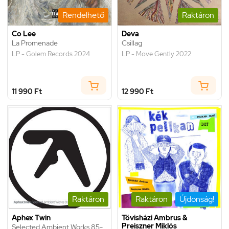
Rendelhető
Raktáron
Co Lee
Deva
La Promenade
Csillag
LP - Golem Records 2024
LP - Move Gently 2022
11 990 Ft
12 990 Ft
Raktáron
Raktáron
Újdonság!
Aphex Twin
Tövisházi Ambrus &
Preiszner Miklós
Selected Ambient Works 85-