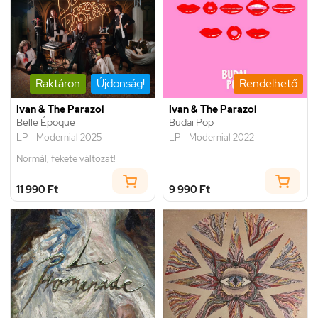
Raktáron
Újdonság!
Rendelhető
Ivan & The Parazol
Ivan & The Parazol
Belle Époque
Budai Pop
LP - Modernial 2025
LP - Modernial 2022
Normál, fekete változat!
11 990 Ft
9 990 Ft