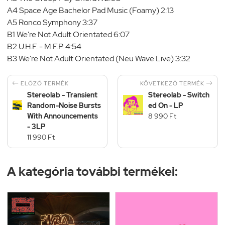
A4 Space Age Bachelor Pad Music (Foamy) 2:13
A5 Ronco Symphony 3:37
B1 We're Not Adult Orientated 6:07
B2 U.H.F. - M.F.P. 4:54
B3 We're Not Adult Orientated (Neu Wave Live) 3:32


KÖVETKEZŐ TERMÉK
ELŐZŐ TERMÉK
Stereolab - Transient
Stereolab - Switch
Random-Noise Bursts
ed On - LP
With Announcements
8 990 Ft
- 3LP
11 990 Ft
A kategória további termékei: