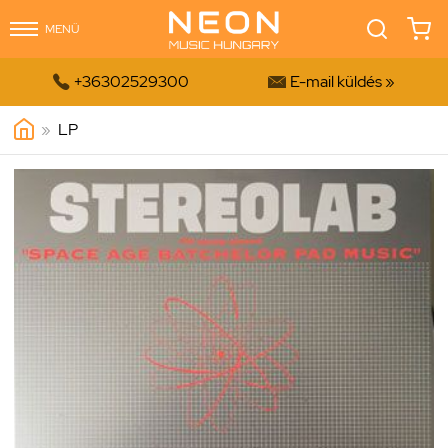
MENÜ


+36302529300
E-mail küldés »
»
LP