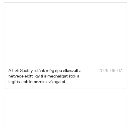
A heti Spotify listánk még épp elkészült a
2026. 08. 07.
hétvége előtt, így ti is meghallgatjátok a
legfrissebb lemezeink válogatot...