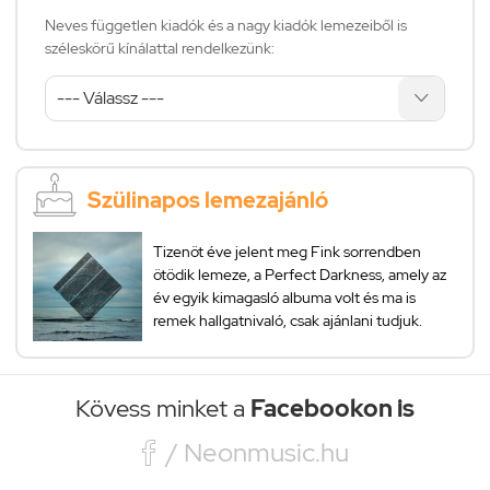
Neves független kiadók és a nagy kiadók lemezeiből is
széleskörű kínálattal rendelkezünk:
Szülinapos lemezajánló
Tizenöt éve jelent meg Fink sorrendben
ötödik lemeze, a Perfect Darkness, amely az
év egyik kimagasló albuma volt és ma is
remek hallgatnivaló, csak ajánlani tudjuk.
Kövess minket a
Facebookon is

/ Neonmusic.hu