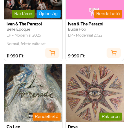
Raktáron
Újdonság!
Rendelhető
Ivan & The Parazol
Ivan & The Parazol
Belle Époque
Budai Pop
LP - Modernial 2025
LP - Modernial 2022
Normál, fekete változat!
11 990 Ft
9 990 Ft
Rendelhető
Raktáron
Co Lee
Deva