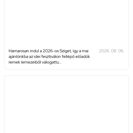
Hamarosan indul a 2026-os Sziget, így a mai
2026. 08. 06.
ajánlónkba az idei fesztiválon fellépő előadók
remek lemezeiből válogattu...