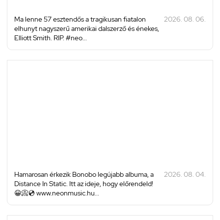
Ma lenne 57 esztendős a tragikusan fiatalon
2026. 08. 06.
elhunyt nagyszerű amerikai dalszerző és énekes,
Elliott Smith. RIP. #neo...
Hamarosan érkezik Bonobo legújabb albuma, a
2026. 08. 04.
Distance In Static. Itt az ideje, hogy előrendeld!
😀📀💿 www.neonmusic.hu...