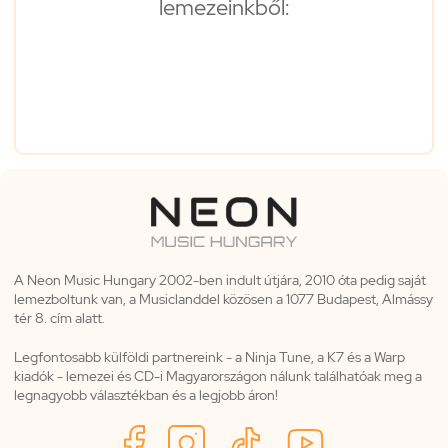
lemezeinkből:
A Neon Music Hungary 2002-ben indult útjára, 2010 óta pedig saját
lemezboltunk van, a Musiclanddel közösen a 1077 Budapest, Almássy
tér 8. cím alatt.
Legfontosabb külföldi partnereink - a Ninja Tune, a K7 és a Warp
kiadók - lemezei és CD-i Magyarországon nálunk találhatóak meg a
legnagyobb választékban és a legjobb áron!