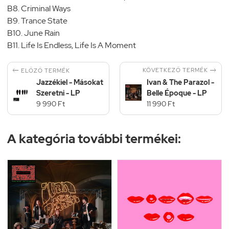
B8. Criminal Ways
B9. Trance State
B10. June Rain
B11. Life Is Endless, Life Is A Moment


KÖVETKEZŐ TERMÉK
ELŐZŐ TERMÉK
Jazzékiel - Másokat
Ivan & The Parazol -
Szeretni - LP
Belle Époque - LP
9 990 Ft
11 990 Ft
A kategória további termékei: