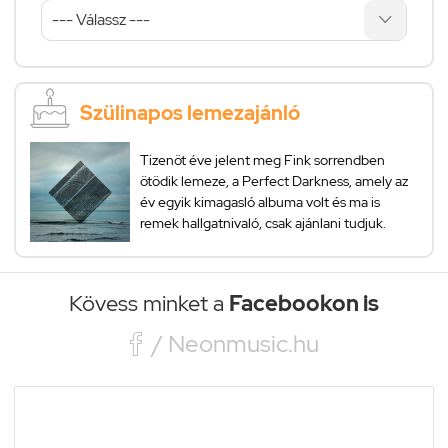
Szülinapos lemezajánló
Tizenöt éve jelent meg Fink sorrendben
ötödik lemeze, a Perfect Darkness, amely az
év egyik kimagasló albuma volt és ma is
remek hallgatnivaló, csak ajánlani tudjuk.
Kövess minket a
Facebookon is

/ Neonmusic.hu