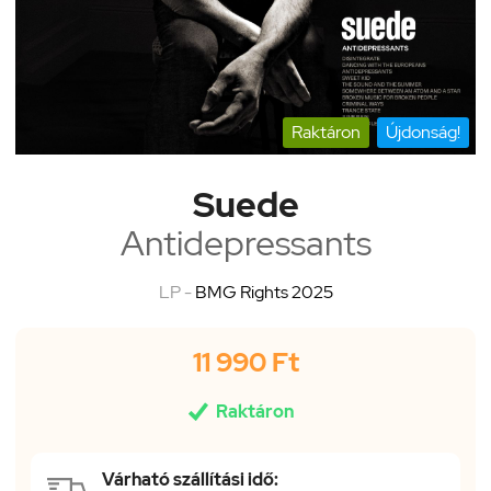
Raktáron
Újdonság!
Suede
Antidepressants
LP -
BMG Rights 2025
11 990 Ft

Raktáron
Várható szállítási idő: