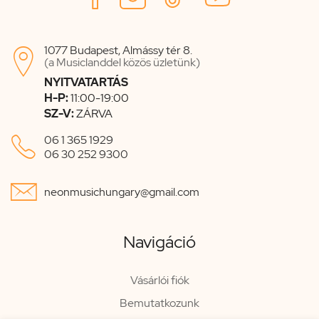
1077 Budapest, Almássy tér 8.

(a Musiclanddel közös üzletünk)
NYITVATARTÁS
H-P:
11:00-19:00
SZ-V:
ZÁRVA

06 1 365 1929
06 30 252 9300

neonmusichungary@gmail.com
Navigáció
Vásárlói fiók
Bemutatkozunk