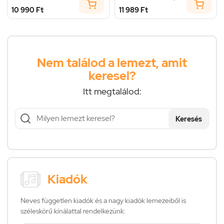
10 990 Ft
11 989 Ft
Nem találod a lemezt, amit
keresel?
Itt megtalálod:
Keresés
Kiadók
Neves független kiadók és a nagy kiadók lemezeiből is
széleskörű kínálattal rendelkezünk: