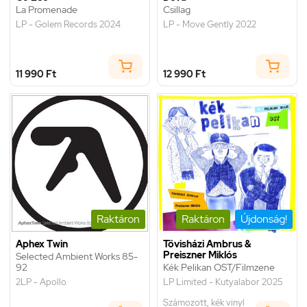
La Promenade
Csillag
LP - Golem Records 2024
LP - Move Gently 2022
11 990 Ft
12 990 Ft
Raktáron
Raktáron
Újdonság!
Aphex Twin
Tövisházi Ambrus &
Preiszner Miklós
Selected Ambient Works 85-
92
Kék Pelikan OST/Filmzene
2LP - Apollo
LP Limited - Kutyalabor 2025
Számozott, kék vinyl