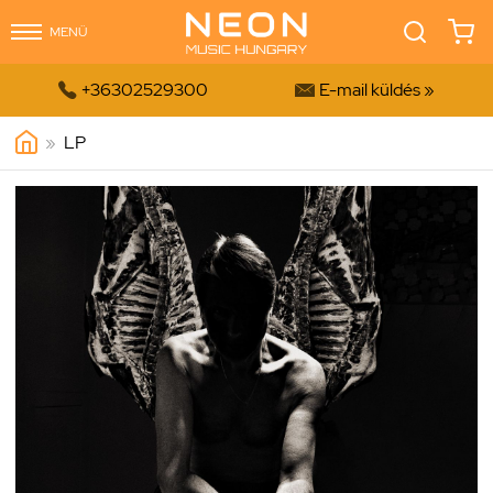
MENÜ


+36302529300
E-mail küldés »
»
LP