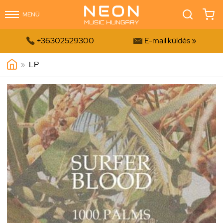
MENÜ


+36302529300
E-mail küldés »
»
LP