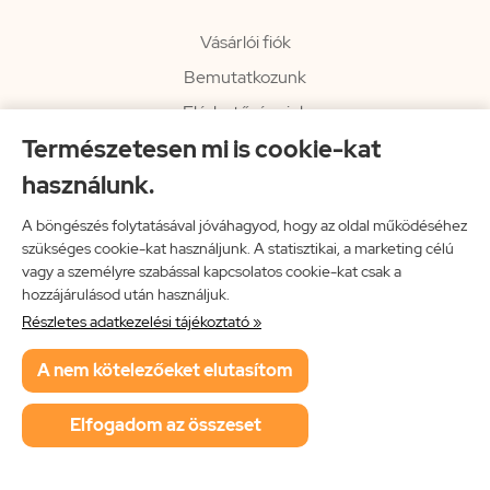
Vásárlói fiók
Bemutatkozunk
Elérhetőségeink
Természetesen mi is cookie-kat
Hírlevél
használunk.
Rendelési információk
Impresszum
A böngészés folytatásával jóváhagyod, hogy az oldal működéséhez
szükséges cookie-kat használjunk. A statisztikai, a marketing célú
Vissza a főoldalra
vagy a személyre szabással kapcsolatos cookie-kat csak a
hozzájárulásod után használjuk.
Részletes adatkezelési tájékoztató »
Neon Music Hungary Bt.
A nem kötelezőeket elutasítom
ÁSZF
Adatkezelési tájékoztató
Elfogadom az összeset