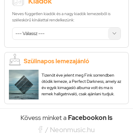
Kiadók
Neves független kiadók és a nagy kiadók lemezeiből is
széleskörű kínálattal rendelkezünk:
Szülinapos lemezajánló
Tizenöt éve jelent meg Fink sorrendben
ötödik lemeze, a Perfect Darkness, amely az
év egyik kimagasló albuma volt és ma is
remek hallgatnivaló, csak ajánlani tudjuk.
Kövess minket a
Facebookon is

/ Neonmusic.hu