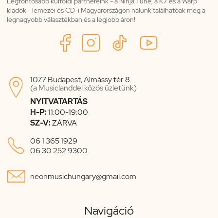
Legfontosabb külföldi partnereink - a Ninja Tune, a K7 és a Warp
kiadók - lemezei és CD-i Magyarországon nálunk találhatóak meg a
legnagyobb választékban és a legjobb áron!
1077 Budapest, Almássy tér 8.

(a Musiclanddel közös üzletünk)
NYITVATARTÁS
H-P:
11:00-19:00
SZ-V:
ZÁRVA

06 1 365 1929
06 30 252 9300

neonmusichungary@gmail.com
Navigáció