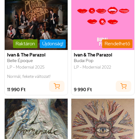
Raktáron
Újdonság!
Rendelhető
Ivan & The Parazol
Ivan & The Parazol
Belle Époque
Budai Pop
LP - Modernial 2025
LP - Modernial 2022
Normál, fekete változat!
11 990 Ft
9 990 Ft