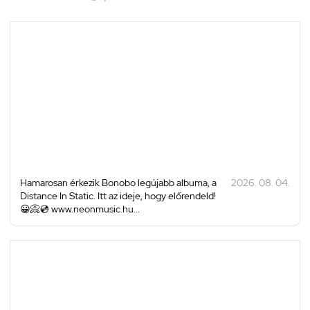
Hamarosan érkezik Bonobo legújabb albuma, a
2026. 08. 04.
Distance In Static. Itt az ideje, hogy előrendeld!
😀📀💿 www.neonmusic.hu...