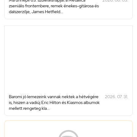
zseniális frontembere, remek énekes-gitárosa és
dalszerzője, James Hetfield...
Baromi jó lemezeink vannak nektek a hétvégére
2026. 07. 31.
is, hiszen a vadiúj Eric Hilton és Kiasmos albumok
mellett rengeteg kla...