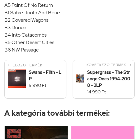
A5 Point Of No Return
B1 Sabre-Tooth And Bone
B2 Covered Wagons
B3 Dorion
B4 Into Catacombs
B5 Other Desert Cities
B6 NW Passage


KÖVETKEZŐ TERMÉK
ELŐZŐ TERMÉK
Swans - Filth - L
Supergrass - The Str
P
ange Ones 1994-200
9 990 Ft
8 - 2LP
14 990 Ft
A kategória további termékei: