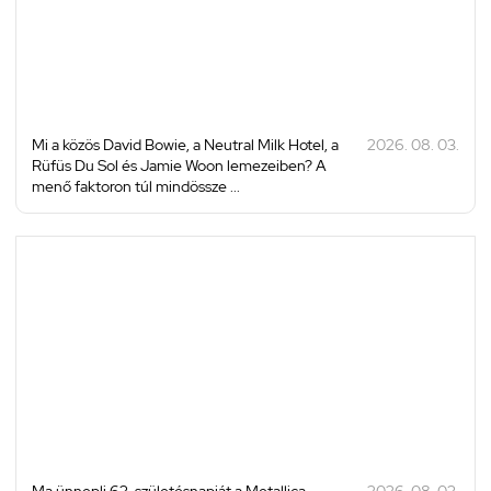
Mi a közös David Bowie, a Neutral Milk Hotel, a
2026. 08. 03.
Rüfüs Du Sol és Jamie Woon lemezeiben? A
menő faktoron túl mindössze ...
Ma ünnepli 63. születésnapját a Metallica
2026. 08. 03.