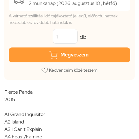
2 munkanap (2026. augusztus 10., hétfő)
A várható szállítási idő tájékoztató jellegű, előfordulhatnak
hosszabb és rövidebb határidők is
db
Megveszem
Kedvenceim közé teszem
Fierce Panda
2015
A1 Grand Inquisitor
A2 Island
A3 I Can't Explain
A4 Feast/Famine