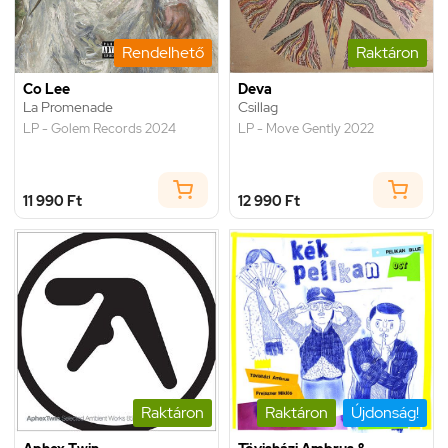
Rendelhető
Raktáron
Co Lee
Deva
La Promenade
Csillag
LP - Golem Records 2024
LP - Move Gently 2022
11 990 Ft
12 990 Ft
Raktáron
Raktáron
Újdonság!