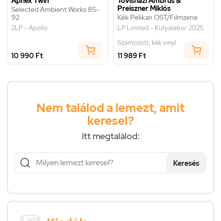
Aphex Twin
Tövisházi Ambrus &
Preiszner Miklós
Selected Ambient Works 85-
92
Kék Pelikan OST/Filmzene
2LP - Apollo
LP Limited - Kutyalabor 2025
Számozott, kék vinyl
10 990 Ft
11 989 Ft
Nem találod a lemezt, amit
keresel?
Itt megtalálod:
Keresés