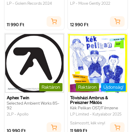
LP - Golem Records 2024
LP - Move Gently 2022
11 990 Ft
12 990 Ft
Raktáron
Raktáron
Újdonság!
Aphex Twin
Tövisházi Ambrus &
Preiszner Miklós
Selected Ambient Works 85-
92
Kék Pelikan OST/Filmzene
2LP - Apollo
LP Limited - Kutyalabor 2025
Számozott, kék vinyl
10 990 Ft
11 989 Ft