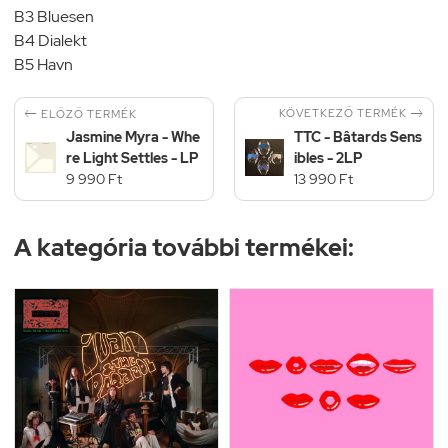
B3 Bluesen
B4 Dialekt
B5 Havn


KÖVETKEZŐ TERMÉK
ELŐZŐ TERMÉK
Jasmine Myra - Whe
TTC - Bâtards Sens
re Light Settles - LP
ibles - 2LP
9 990 Ft
13 990 Ft
A kategória további termékei: