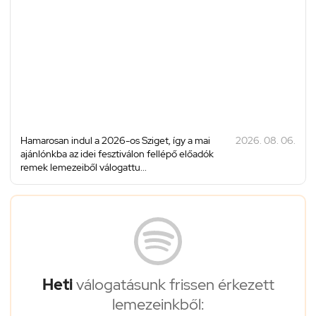
Hamarosan indul a 2026-os Sziget, így a mai
2026. 08. 06.
ajánlónkba az idei fesztiválon fellépő előadók
remek lemezeiből válogattu...
Heti
válogatásunk frissen érkezett
lemezeinkből: