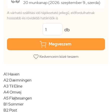
20 munkanap (2026. szeptember 9., szerda)
A várható szállítási idő tájékoztató jellegű, előfordulhatnak
hosszabb és rövidebb határidők is
db
Megveszem
Kedvenceim közé teszem
A1 Haven
A2 Dæmningen
A3 Til Eline
A4 Omvej
A5 Fløjtesangen
B1 Sommer
B2 Post