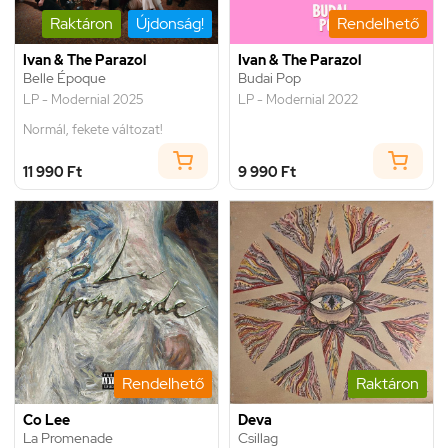
Raktáron
Újdonság!
Rendelhető
Ivan & The Parazol
Ivan & The Parazol
Belle Époque
Budai Pop
LP - Modernial 2025
LP - Modernial 2022
Normál, fekete változat!
11 990 Ft
9 990 Ft
Rendelhető
Raktáron
Co Lee
Deva
La Promenade
Csillag