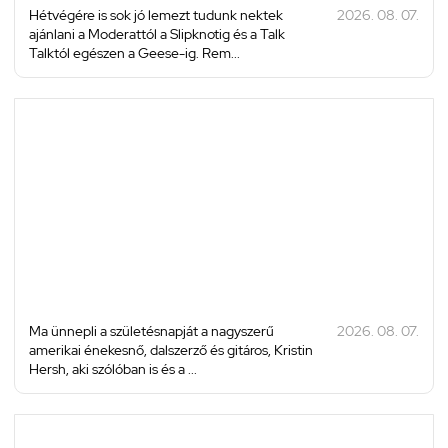
Hétvégére is sok jó lemezt tudunk nektek
2026. 08. 07.
ajánlani a Moderattól a Slipknotig és a Talk
Talktól egészen a Geese-ig. Rem...
Ma ünnepli a születésnapját a nagyszerű
2026. 08. 07.
amerikai énekesnő, dalszerző és gitáros, Kristin
Hersh, aki szólóban is és a ...