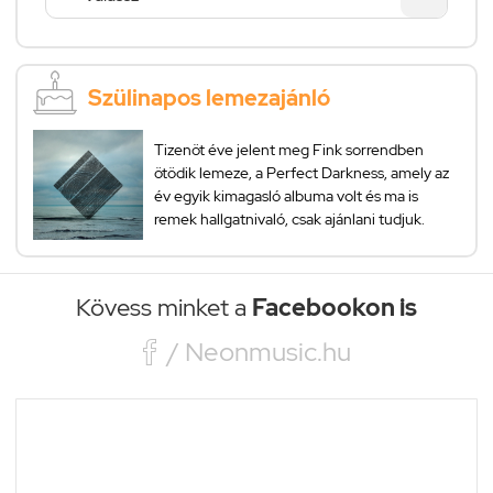
Szülinapos lemezajánló
Tizenöt éve jelent meg Fink sorrendben
ötödik lemeze, a Perfect Darkness, amely az
év egyik kimagasló albuma volt és ma is
remek hallgatnivaló, csak ajánlani tudjuk.
Kövess minket a
Facebookon is

/ Neonmusic.hu