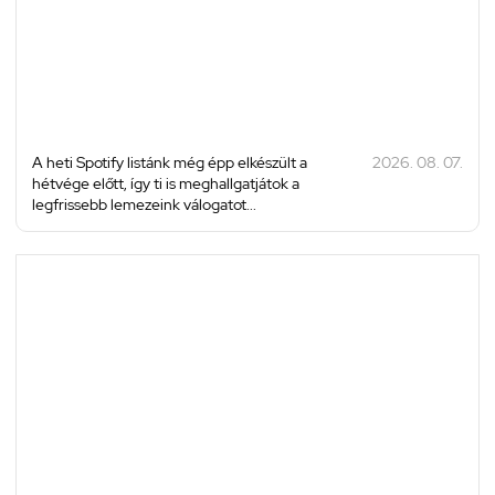
A heti Spotify listánk még épp elkészült a
2026. 08. 07.
hétvége előtt, így ti is meghallgatjátok a
legfrissebb lemezeink válogatot...