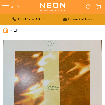
MENÜ


+36302529300
E-mail küldés »
»
LP