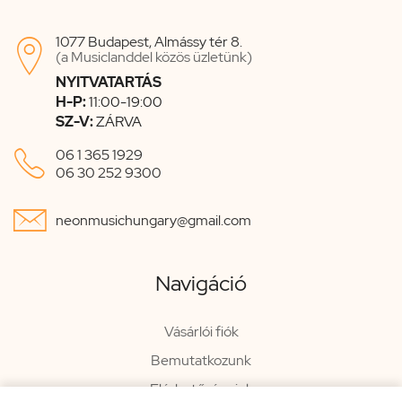
1077 Budapest, Almássy tér 8.

(a Musiclanddel közös üzletünk)
NYITVATARTÁS
H-P:
11:00-19:00
SZ-V:
ZÁRVA

06 1 365 1929
06 30 252 9300

neonmusichungary@gmail.com
Navigáció
Vásárlói fiók
Bemutatkozunk
Elérhetőségeink