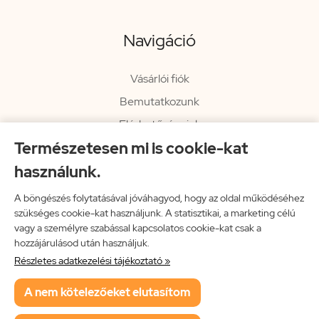
Navigáció
Vásárlói fiók
Bemutatkozunk
Elérhetőségeink
Természetesen mi is cookie-kat
Hírlevél
használunk.
Rendelési információk
Impresszum
A böngészés folytatásával jóváhagyod, hogy az oldal működéséhez
szükséges cookie-kat használjunk. A statisztikai, a marketing célú
Vissza a főoldalra
vagy a személyre szabással kapcsolatos cookie-kat csak a
hozzájárulásod után használjuk.
Részletes adatkezelési tájékoztató »
Neon Music Hungary Bt.
A nem kötelezőeket elutasítom
ÁSZF
Adatkezelési tájékoztató