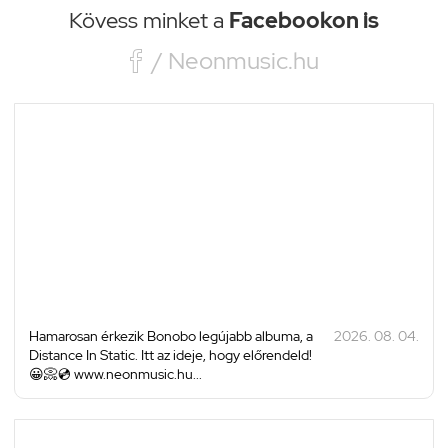
Kövess minket a
Facebookon is

/ Neonmusic.hu
Hamarosan érkezik Bonobo legújabb albuma, a
2026. 08. 04.
Distance In Static. Itt az ideje, hogy előrendeld!
😀📀💿 www.neonmusic.hu...