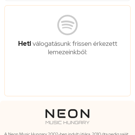
Heti
válogatásunk frissen érkezett
lemezeinkből:
A Neon Music Hungary 2002-ben indult útjára, 2010 óta pedig saját