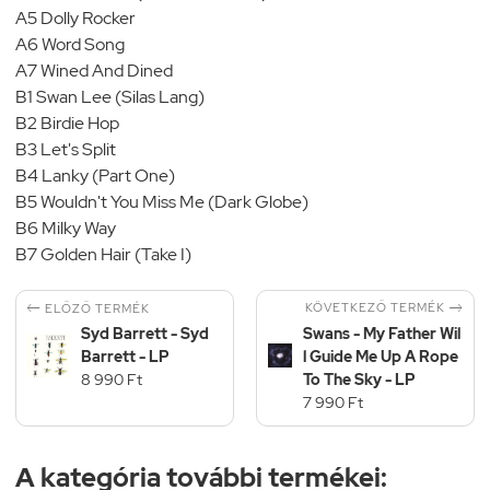
A5 Dolly Rocker
A6 Word Song
A7 Wined And Dined
B1 Swan Lee (Silas Lang)
B2 Birdie Hop
B3 Let's Split
B4 Lanky (Part One)
B5 Wouldn't You Miss Me (Dark Globe)
B6 Milky Way
B7 Golden Hair (Take I)


KÖVETKEZŐ TERMÉK
ELŐZŐ TERMÉK
Syd Barrett - Syd
Swans - My Father Wil
Barrett - LP
l Guide Me Up A Rope
8 990 Ft
To The Sky - LP
7 990 Ft
A kategória további termékei: