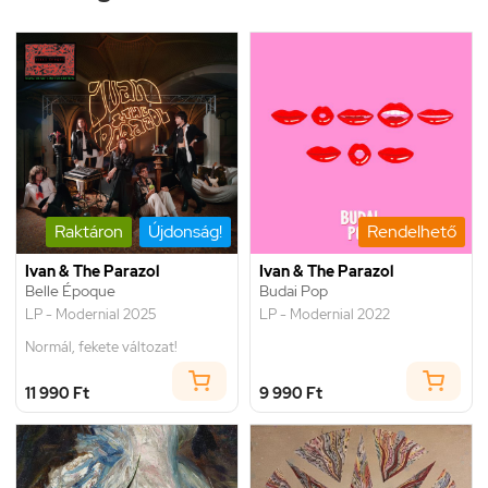
Raktáron
Újdonság!
Rendelhető
Ivan & The Parazol
Ivan & The Parazol
Belle Époque
Budai Pop
LP - Modernial 2025
LP - Modernial 2022
Normál, fekete változat!
11 990 Ft
9 990 Ft