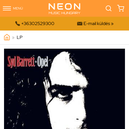
MENÜ


+36302529300
E-mail küldés »
»
LP