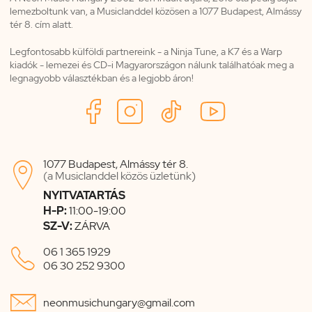
lemezboltunk van, a Musiclanddel közösen a 1077 Budapest, Almássy
tér 8. cím alatt.
Legfontosabb külföldi partnereink - a Ninja Tune, a K7 és a Warp
kiadók - lemezei és CD-i Magyarországon nálunk találhatóak meg a
legnagyobb választékban és a legjobb áron!
1077 Budapest, Almássy tér 8.

(a Musiclanddel közös üzletünk)
NYITVATARTÁS
H-P:
11:00-19:00
SZ-V:
ZÁRVA

06 1 365 1929
06 30 252 9300

neonmusichungary@gmail.com