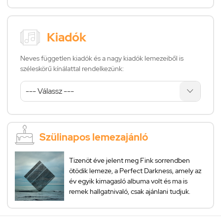
Kiadók
Neves független kiadók és a nagy kiadók lemezeiből is
széleskörű kínálattal rendelkezünk:
Szülinapos lemezajánló
Tizenöt éve jelent meg Fink sorrendben
ötödik lemeze, a Perfect Darkness, amely az
év egyik kimagasló albuma volt és ma is
remek hallgatnivaló, csak ajánlani tudjuk.