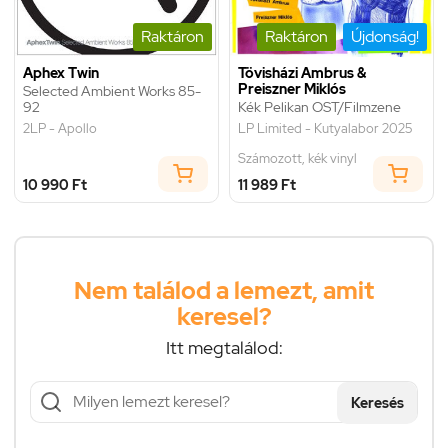
Raktáron
Raktáron
Újdonság!
Aphex Twin
Tövisházi Ambrus &
Preiszner Miklós
Selected Ambient Works 85-
92
Kék Pelikan OST/Filmzene
2LP - Apollo
LP Limited - Kutyalabor 2025
Számozott, kék vinyl
10 990 Ft
11 989 Ft
Nem találod a lemezt, amit
keresel?
Itt megtalálod:
Keresés