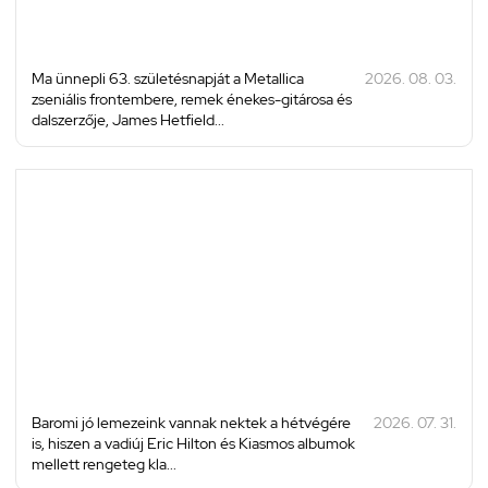
Ma ünnepli 63. születésnapját a Metallica
2026. 08. 03.
zseniális frontembere, remek énekes-gitárosa és
dalszerzője, James Hetfield...
Baromi jó lemezeink vannak nektek a hétvégére
2026. 07. 31.
is, hiszen a vadiúj Eric Hilton és Kiasmos albumok
mellett rengeteg kla...