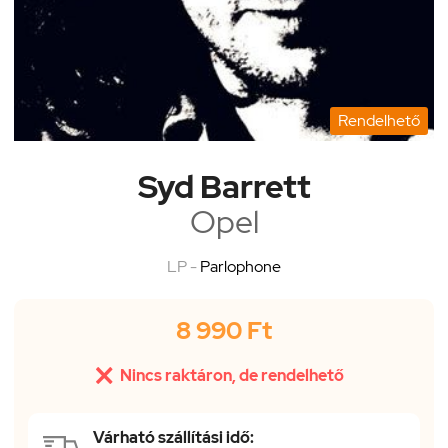
Rendelhető
Syd Barrett
Opel
LP -
Parlophone
8 990 Ft

Nincs raktáron, de rendelhető
Várható szállítási idő: