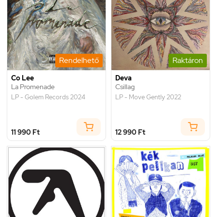
Rendelhető
Raktáron
Co Lee
Deva
La Promenade
Csillag
LP - Golem Records 2024
LP - Move Gently 2022
11 990 Ft
12 990 Ft