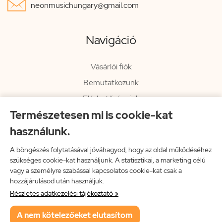

neonmusichungary@gmail.com
Navigáció
Vásárlói fiók
Bemutatkozunk
Elérhetőségeink
Természetesen mi is cookie-kat
Hírlevél
használunk.
Rendelési információk
Impresszum
A böngészés folytatásával jóváhagyod, hogy az oldal működéséhez
szükséges cookie-kat használjunk. A statisztikai, a marketing célú
Vissza a főoldalra
vagy a személyre szabással kapcsolatos cookie-kat csak a
hozzájárulásod után használjuk.
Részletes adatkezelési tájékoztató »
Neon Music Hungary Bt.
A nem kötelezőeket elutasítom
ÁSZF