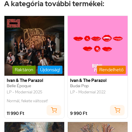
A kategória további termékei:
Raktáron
Újdonság!
Rendelhető
Ivan & The Parazol
Ivan & The Parazol
Belle Époque
Budai Pop
LP - Modernial 2025
LP - Modernial 2022
Normál, fekete változat!
11 990 Ft
9 990 Ft