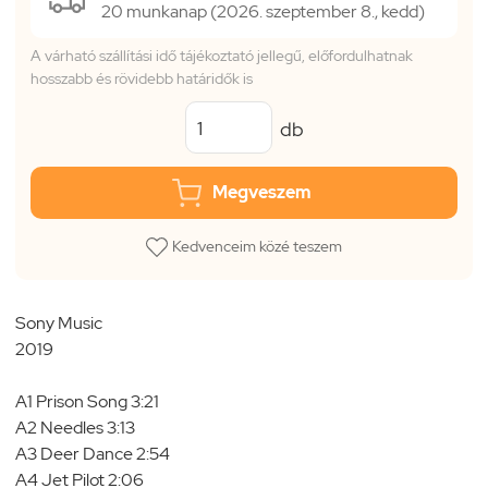
20 munkanap (2026. szeptember 8., kedd)
A várható szállítási idő tájékoztató jellegű, előfordulhatnak
hosszabb és rövidebb határidők is
db
Megveszem
Kedvenceim közé teszem
Sony Music
2019
A1 Prison Song 3:21
A2 Needles 3:13
A3 Deer Dance 2:54
A4 Jet Pilot 2:06