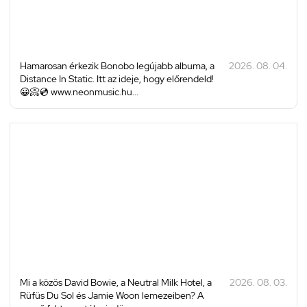
Hamarosan érkezik Bonobo legújabb albuma, a
2026. 08. 04.
Distance In Static. Itt az ideje, hogy előrendeld!
😀📀💿 www.neonmusic.hu...
Mi a közös David Bowie, a Neutral Milk Hotel, a
2026. 08. 03.
Rüfüs Du Sol és Jamie Woon lemezeiben? A