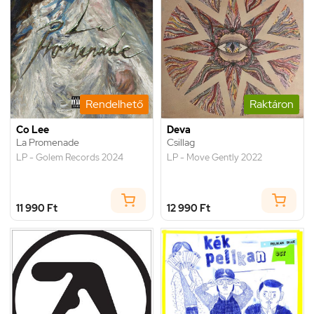
Rendelhető
Raktáron
Co Lee
Deva
La Promenade
Csillag
LP - Golem Records 2024
LP - Move Gently 2022
11 990 Ft
12 990 Ft