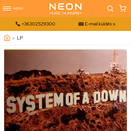
MENÜ


+36302529300
E-mail küldés »
»
LP