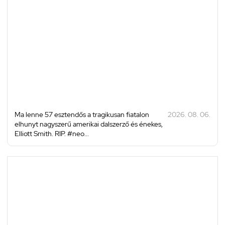
Ma lenne 57 esztendős a tragikusan fiatalon
2026. 08. 06.
elhunyt nagyszerű amerikai dalszerző és énekes,
Elliott Smith. RIP. #neo...