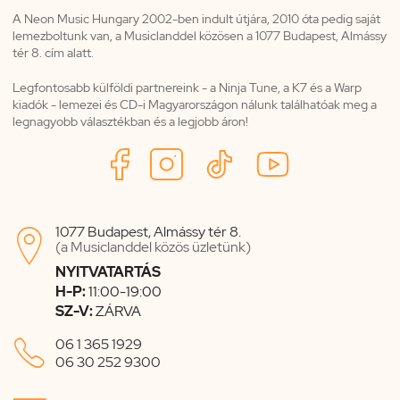
A Neon Music Hungary 2002-ben indult útjára, 2010 óta pedig saját
lemezboltunk van, a Musiclanddel közösen a 1077 Budapest, Almássy
tér 8. cím alatt.
Legfontosabb külföldi partnereink - a Ninja Tune, a K7 és a Warp
kiadók - lemezei és CD-i Magyarországon nálunk találhatóak meg a
legnagyobb választékban és a legjobb áron!
1077 Budapest, Almássy tér 8.

(a Musiclanddel közös üzletünk)
NYITVATARTÁS
H-P:
11:00-19:00
SZ-V:
ZÁRVA

06 1 365 1929
06 30 252 9300