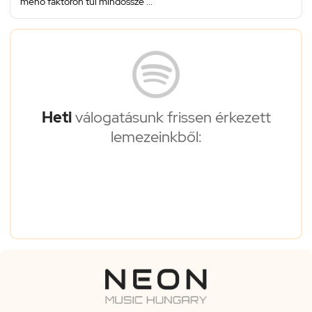
menő faktoron túl mindössze ...
Heti
válogatásunk frissen érkezett
lemezeinkből: