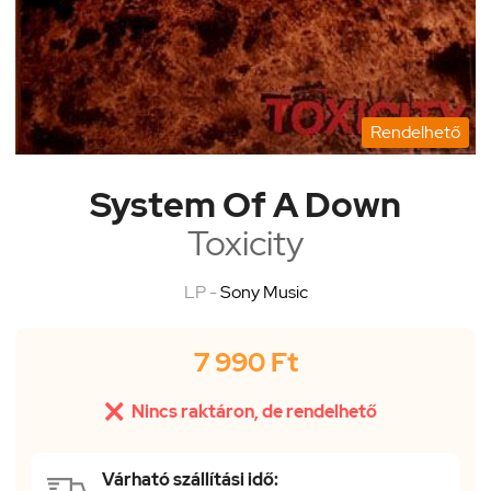
Rendelhető
System Of A Down
Toxicity
LP -
Sony Music
7 990 Ft

Nincs raktáron, de rendelhető
Várható szállítási idő: