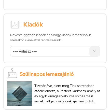
Kiadók
Neves független kiadók és a nagy kiadók lemezeiből is
széleskörű kínálattal rendelkezünk:
Szülinapos lemezajánló
Tizenöt éve jelent meg Fink sorrendben
ötödik lemeze, a Perfect Darkness, amely az
év egyik kimagasló albuma volt és ma is
remek hallgatnivaló, csak ajánlani tudjuk.