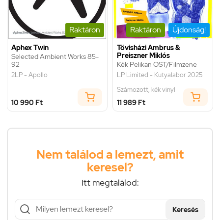
Raktáron
Raktáron
Újdonság!
Aphex Twin
Tövisházi Ambrus &
Preiszner Miklós
Selected Ambient Works 85-
92
Kék Pelikan OST/Filmzene
2LP - Apollo
LP Limited - Kutyalabor 2025
Számozott, kék vinyl
10 990 Ft
11 989 Ft
Nem találod a lemezt, amit
keresel?
Itt megtalálod:
Keresés