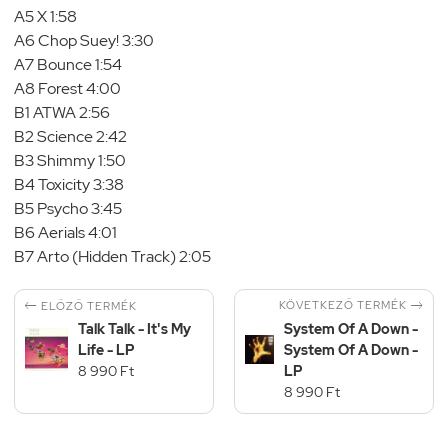
A5 X 1:58
A6 Chop Suey! 3:30
A7 Bounce 1:54
A8 Forest 4:00
B1 ATWA 2:56
B2 Science 2:42
B3 Shimmy 1:50
B4 Toxicity 3:38
B5 Psycho 3:45
B6 Aerials 4:01
B7 Arto (Hidden Track) 2:05


KÖVETKEZŐ TERMÉK
ELŐZŐ TERMÉK
Talk Talk - It's My
System Of A Down -
Life - LP
System Of A Down -
8 990 Ft
LP
8 990 Ft