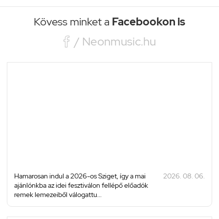
Kövess minket a
Facebookon is

/ Neonmusic.hu
Hamarosan indul a 2026-os Sziget, így a mai
2026. 08. 06.
ajánlónkba az idei fesztiválon fellépő előadók
remek lemezeiből válogattu...