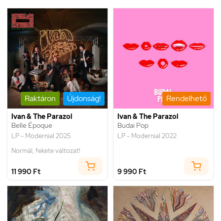
Raktáron
Újdonság!
Rendelhető
Ivan & The Parazol
Ivan & The Parazol
Belle Époque
Budai Pop
LP - Modernial 2025
LP - Modernial 2022
Normál, fekete változat!
11 990 Ft
9 990 Ft