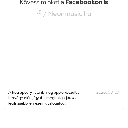
Kövess minket a
Facebookon is

/ Neonmusic.hu
A heti Spotify listánk még épp elkészült a
2026. 08. 07.
hétvége előtt, így ti is meghallgatjátok a
legfrissebb lemezeink válogatot...