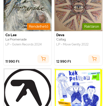
Rendelhető
Raktáron
Co Lee
Deva
La Promenade
Csillag
LP - Golem Records 2024
LP - Move Gently 2022
11 990 Ft
12 990 Ft