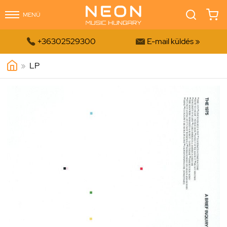
MENÜ


+36302529300
E-mail küldés »
»
LP