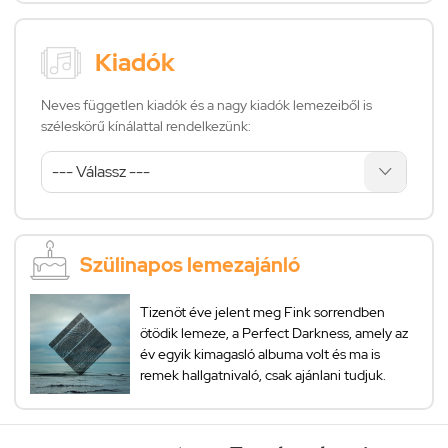
Kiadók
Neves független kiadók és a nagy kiadók lemezeiből is
széleskörű kínálattal rendelkezünk:
Szülinapos lemezajánló
Tizenöt éve jelent meg Fink sorrendben
ötödik lemeze, a Perfect Darkness, amely az
év egyik kimagasló albuma volt és ma is
remek hallgatnivaló, csak ajánlani tudjuk.