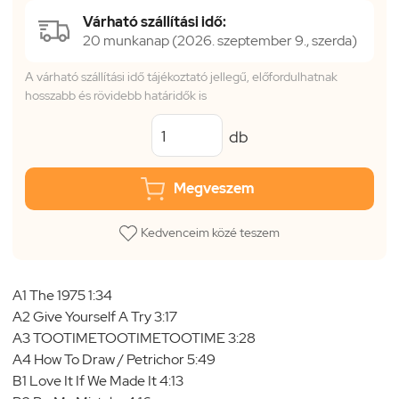
Várható szállítási idő:
20 munkanap (2026. szeptember 9., szerda)
A várható szállítási idő tájékoztató jellegű, előfordulhatnak
hosszabb és rövidebb határidők is
db
Megveszem
Kedvenceim közé teszem
A1 The 1975 1:34
A2 Give Yourself A Try 3:17
A3 TOOTIMETOOTIMETOOTIME 3:28
A4 How To Draw / Petrichor 5:49
B1 Love It If We Made It 4:13