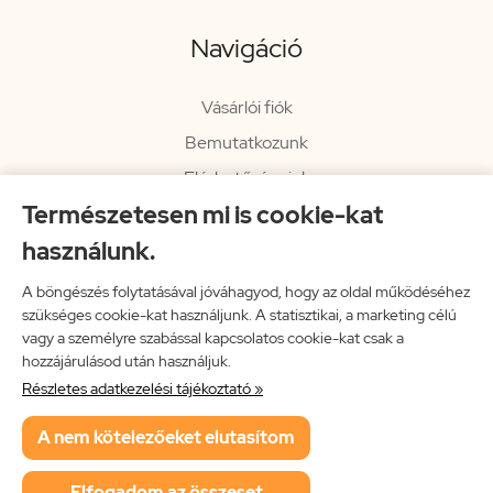
Navigáció
Vásárlói fiók
Bemutatkozunk
Elérhetőségeink
Természetesen mi is cookie-kat
Hírlevél
használunk.
Rendelési információk
Impresszum
A böngészés folytatásával jóváhagyod, hogy az oldal működéséhez
szükséges cookie-kat használjunk. A statisztikai, a marketing célú
Vissza a főoldalra
vagy a személyre szabással kapcsolatos cookie-kat csak a
hozzájárulásod után használjuk.
Részletes adatkezelési tájékoztató »
Neon Music Hungary Bt.
A nem kötelezőeket elutasítom
ÁSZF
Adatkezelési tájékoztató
Elfogadom az összeset