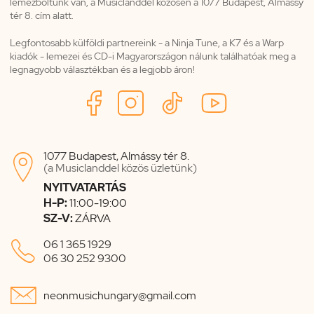
lemezboltunk van, a Musiclanddel közösen a 1077 Budapest, Almássy
tér 8. cím alatt.
Legfontosabb külföldi partnereink - a Ninja Tune, a K7 és a Warp
kiadók - lemezei és CD-i Magyarországon nálunk találhatóak meg a
legnagyobb választékban és a legjobb áron!
1077 Budapest, Almássy tér 8.

(a Musiclanddel közös üzletünk)
NYITVATARTÁS
H-P:
11:00-19:00
SZ-V:
ZÁRVA

06 1 365 1929
06 30 252 9300

neonmusichungary@gmail.com