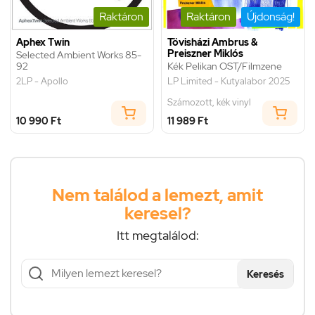
Raktáron
Raktáron
Újdonság!
Aphex Twin
Tövisházi Ambrus &
Preiszner Miklós
Selected Ambient Works 85-
92
Kék Pelikan OST/Filmzene
2LP - Apollo
LP Limited - Kutyalabor 2025
Számozott, kék vinyl
10 990 Ft
11 989 Ft
Nem találod a lemezt, amit
keresel?
Itt megtalálod:
Keresés