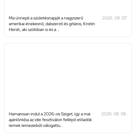
Ma ünnepli a születésnapját a nagyszerű
2026. 08. 07.
amerikai énekesnő, dalszerző és gitáros, Kristin
Hersh, aki szólóban is és a ...
Hamarosan indul a 2026-os Sziget, így a mai
2026. 08. 06.
ajánlónkba az idei fesztiválon fellépő előadók
remek lemezeiből válogattu...