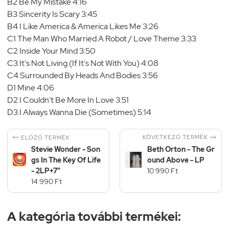
B2 Be My Mistake 4:16
B3 Sincerity Is Scary 3:45
B4 I Like America & America Likes Me 3:26
C1 The Man Who Married A Robot / Love Theme 3:33
C2 Inside Your Mind 3:50
C3 It's Not Living (If It's Not With You) 4:08
C4 Surrounded By Heads And Bodies 3:56
D1 Mine 4:06
D2 I Couldn't Be More In Love 3:51
D3 I Always Wanna Die (Sometimes) 5:14


KÖVETKEZŐ TERMÉK
ELŐZŐ TERMÉK
Stevie Wonder - Son
Beth Orton - The Gr
gs In The Key Of Life
ound Above - LP
- 2LP+7"
10 990 Ft
14 990 Ft
A kategória további termékei: