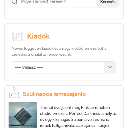
Keresés
Kiadók
Neves független kiadók és a nagy kiadók lemezeiből is
széleskörű kínálattal rendelkezünk:
Szülinapos lemezajánló
Tizenöt éve jelent meg Fink sorrendben
ötödik lemeze, a Perfect Darkness, amely az
év egyik kimagasló albuma volt és ma is
remek hallgatnivaló, csak ajánlani tudjuk.