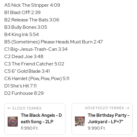
A5 Nick The Stripper 4:09
B1 Blast Off! 2:39
B2 Release The Bats 3:06
B3 Bully Bones 3:05
B4 King Ink 5:54
B5 (Sometimes) Please Heads Must Burn 2:47
C1 Big-Jesus-Trash-Can 3:34
C2 Dead Joe 3:48
C3 The Friend Catcher 5:02
C5 6" Gold Blade 3:41
C6 Hamlet (Pow, Pow, Pow) 5:11
D1 She's Hit 7:11
D2 Funhouse 8:29


KÖVETKEZŐ TERMÉK
ELŐZŐ TERMÉK
The Black Angels - D
The Birthday Party -
eath Song - 2LP
Junkyard - LP+7"
11 990 Ft
9 990 Ft