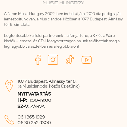
A Neon Music Hungary 2002-ben indult útjára, 2010 óta pedig saját
lemezboltunk van, a Musiclanddel közösen a 1077 Budapest, Almássy
tér 8. cím alatt.
Legfontosabb külföldi partnereink - a Ninja Tune, a K7 és a Warp
kiadók - lemezei és CD-i Magyarországon nálunk találhatóak meg a
legnagyobb választékban és a legjobb áron!
1077 Budapest, Almássy tér 8.

(a Musiclanddel közös üzletünk)
NYITVATARTÁS
H-P:
11:00-19:00
SZ-V:
ZÁRVA

06 1 365 1929
06 30 252 9300