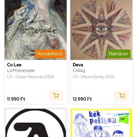
Rendelhető
Raktáron
Co Lee
Deva
La Promenade
Csillag
LP - Golem Records 2024
LP - Move Gently 2022
11 990 Ft
12 990 Ft