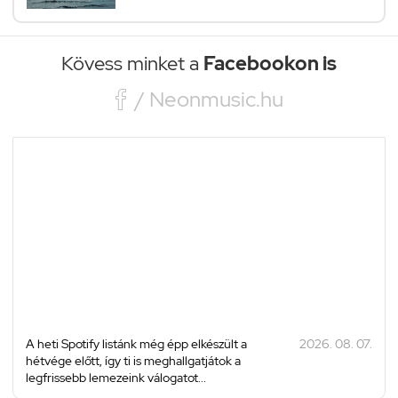
Kövess minket a
Facebookon is

/ Neonmusic.hu
A heti Spotify listánk még épp elkészült a
2026. 08. 07.
hétvége előtt, így ti is meghallgatjátok a
legfrissebb lemezeink válogatot...