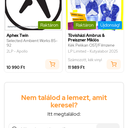
Raktáron
Raktáron
Újdonság!
Aphex Twin
Tövisházi Ambrus &
Preiszner Miklós
Selected Ambient Works 85-
92
Kék Pelikan OST/Filmzene
2LP - Apollo
LP Limited - Kutyalabor 2025
Számozott, kék vinyl
10 990 Ft
11 989 Ft
Nem találod a lemezt, amit
keresel?
Itt megtalálod: