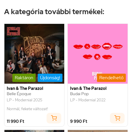
A kategória további termékei:
Raktáron
Újdonság!
Rendelhető
Ivan & The Parazol
Ivan & The Parazol
Belle Époque
Budai Pop
LP - Modernial 2025
LP - Modernial 2022
Normál, fekete változat!
11 990 Ft
9 990 Ft