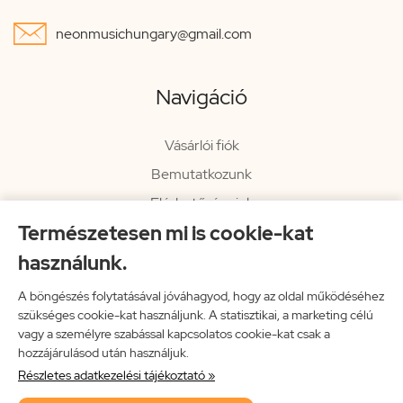

neonmusichungary@gmail.com
Navigáció
Vásárlói fiók
Bemutatkozunk
Elérhetőségeink
Természetesen mi is cookie-kat
Hírlevél
használunk.
Rendelési információk
Impresszum
A böngészés folytatásával jóváhagyod, hogy az oldal működéséhez
szükséges cookie-kat használjunk. A statisztikai, a marketing célú
Vissza a főoldalra
vagy a személyre szabással kapcsolatos cookie-kat csak a
hozzájárulásod után használjuk.
Részletes adatkezelési tájékoztató »
Neon Music Hungary Bt.