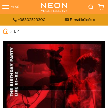
MENÜ


+36302529300
E-mail küldés »
»
LP