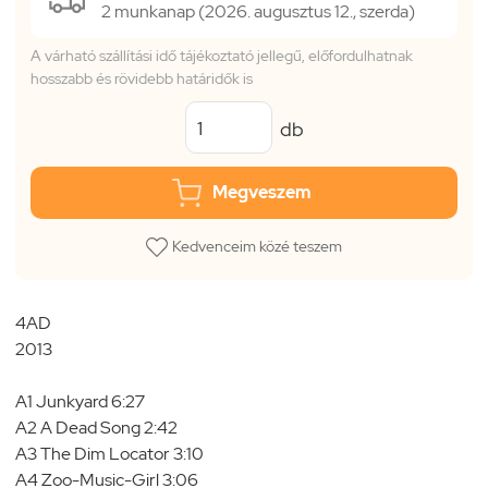
2 munkanap (2026. augusztus 12., szerda)
A várható szállítási idő tájékoztató jellegű, előfordulhatnak
hosszabb és rövidebb határidők is
db
Megveszem
Kedvenceim közé teszem
4AD
2013
A1 Junkyard 6:27
A2 A Dead Song 2:42
A3 The Dim Locator 3:10
A4 Zoo-Music-Girl 3:06