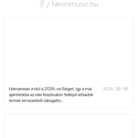

/ Neonmusic.hu
Hamarosan indul a 2026-os Sziget, így a mai
2026. 08. 06.
ajánlónkba az idei fesztiválon fellépő előadók
remek lemezeiből válogattu...