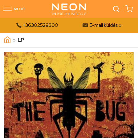
MENÜ


+36302529300
E-mail küldés »
»
LP