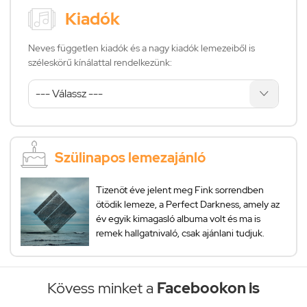
Kiadók
Neves független kiadók és a nagy kiadók lemezeiből is
széleskörű kínálattal rendelkezünk:
Szülinapos lemezajánló
Tizenöt éve jelent meg Fink sorrendben
ötödik lemeze, a Perfect Darkness, amely az
év egyik kimagasló albuma volt és ma is
remek hallgatnivaló, csak ajánlani tudjuk.
Kövess minket a
Facebookon is