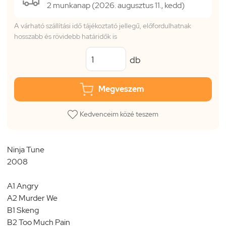
2 munkanap (2026. augusztus 11., kedd)
A várható szállítási idő tájékoztató jellegű, előfordulhatnak
hosszabb és rövidebb határidők is
db
Megveszem
Kedvenceim közé teszem
Ninja Tune
2008
A1 Angry
A2 Murder We
B1 Skeng
B2 Too Much Pain