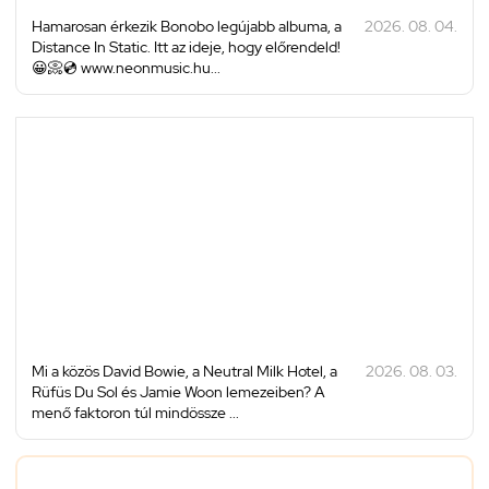
Hamarosan érkezik Bonobo legújabb albuma, a
2026. 08. 04.
Distance In Static. Itt az ideje, hogy előrendeld!
😀📀💿 www.neonmusic.hu...
Mi a közös David Bowie, a Neutral Milk Hotel, a
2026. 08. 03.
Rüfüs Du Sol és Jamie Woon lemezeiben? A
menő faktoron túl mindössze ...