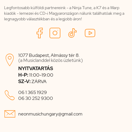
Legfontosabb külföldi partnereink - a Ninja Tune, a K7 és a Warp
kiadók - lemezei és CD-i Magyarországon nálunk találhatóak meg a
legnagyobb választékban és a legjobb áron!
1077 Budapest, Almássy tér 8.

(a Musiclanddel közös üzletünk)
NYITVATARTÁS
H-P:
11:00-19:00
SZ-V:
ZÁRVA

06 1 365 1929
06 30 252 9300

neonmusichungary@gmail.com