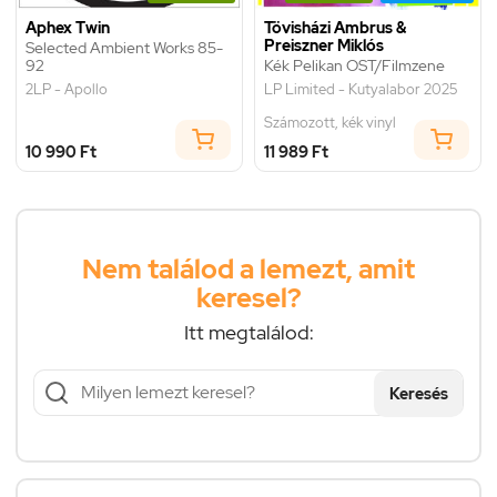
Aphex Twin
Tövisházi Ambrus &
Preiszner Miklós
Selected Ambient Works 85-
92
Kék Pelikan OST/Filmzene
2LP - Apollo
LP Limited - Kutyalabor 2025
Számozott, kék vinyl
10 990 Ft
11 989 Ft
Nem találod a lemezt, amit
keresel?
Itt megtalálod:
Keresés