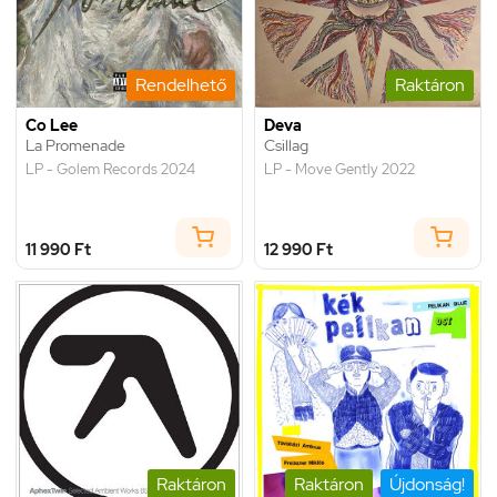
Rendelhető
Raktáron
Co Lee
Deva
La Promenade
Csillag
LP - Golem Records 2024
LP - Move Gently 2022
11 990 Ft
12 990 Ft
Raktáron
Raktáron
Újdonság!