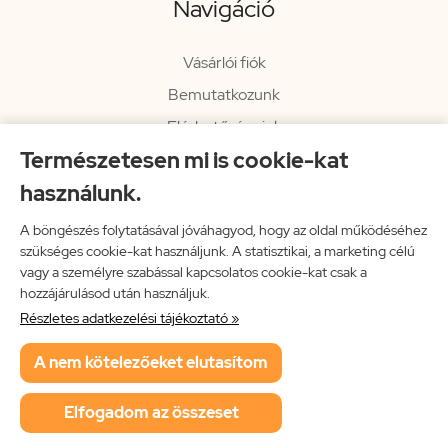
Navigáció
Vásárlói fiók
Bemutatkozunk
Elérhetőségeink
Természetesen mi is cookie-kat
Hírlevél
használunk.
Rendelési információk
Impresszum
A böngészés folytatásával jóváhagyod, hogy az oldal működéséhez
szükséges cookie-kat használjunk. A statisztikai, a marketing célú
Vissza a főoldalra
vagy a személyre szabással kapcsolatos cookie-kat csak a
hozzájárulásod után használjuk.
Részletes adatkezelési tájékoztató »
Neon Music Hungary Bt.
A nem kötelezőeket elutasítom
ÁSZF
Adatkezelési tájékoztató
Elfogadom az összeset