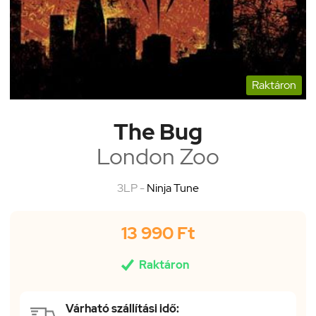
Raktáron
The Bug
London Zoo
3LP -
Ninja Tune
13 990 Ft

Raktáron
Várható szállítási idő: