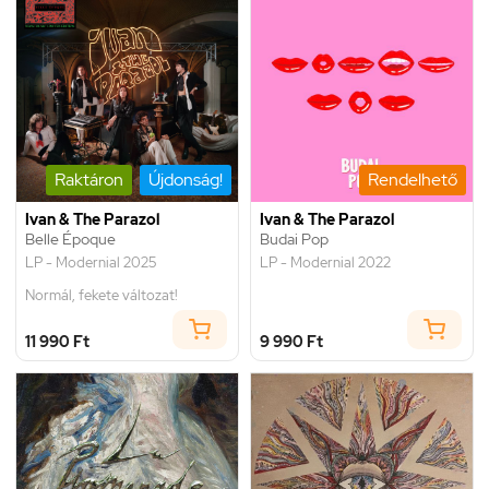
Raktáron
Újdonság!
Rendelhető
Ivan & The Parazol
Ivan & The Parazol
Belle Époque
Budai Pop
LP - Modernial 2025
LP - Modernial 2022
Normál, fekete változat!
11 990 Ft
9 990 Ft