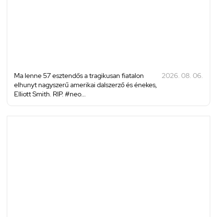
Ma lenne 57 esztendős a tragikusan fiatalon
2026. 08. 06.
elhunyt nagyszerű amerikai dalszerző és énekes,
Elliott Smith. RIP. #neo...