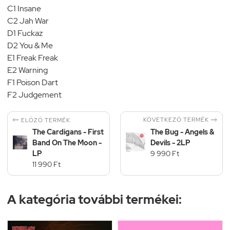
C1 Insane
C2 Jah War
D1 Fuckaz
D2 You & Me
E1 Freak Freak
E2 Warning
F1 Poison Dart
F2 Judgement


KÖVETKEZŐ TERMÉK
ELŐZŐ TERMÉK
The Cardigans - First
The Bug - Angels &
Band On The Moon -
Devils - 2LP
LP
9 990 Ft
11 990 Ft
A kategória további termékei: