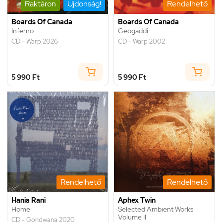
Raktáron
Újdonság!
Rendelhető
Boards Of Canada
Boards Of Canada
Inferno
Geogaddi
CD - Warp 2026
CD - Warp 2002
5 990 Ft
5 990 Ft
Rendelhető
Rendelhető
Hania Rani
Aphex Twin
Home
Selected Ambient Works
Volume II
CD - Gondwana 2020