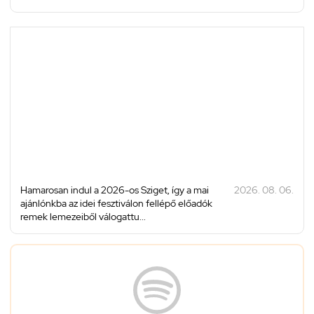
Hamarosan indul a 2026-os Sziget, így a mai
2026. 08. 06.
ajánlónkba az idei fesztiválon fellépő előadók
remek lemezeiből válogattu...