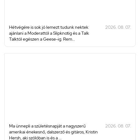
Hétvégére is sok jó lemezt tudunk nektek
2026. 08. 07.
ajánlani a Moderattól a Slipknotig és a Talk
Talktól egészen a Geese-ig. Rem...
Ma ünnepli a születésnapját a nagyszerű
2026. 08. 07.
amerikai énekesnő, dalszerző és gitáros, Kristin
Hersh, aki szólóban is és a ...