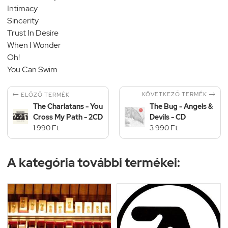
Intimacy
Sincerity
Trust In Desire
When I Wonder
Oh!
You Can Swim


KÖVETKEZŐ TERMÉK
ELŐZŐ TERMÉK
The Charlatans - You
The Bug - Angels &
Cross My Path - 2CD
Devils - CD
1 990 Ft
3 990 Ft
A kategória további termékei: