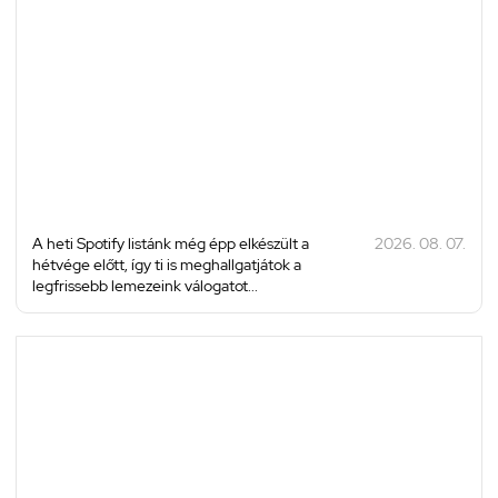
A heti Spotify listánk még épp elkészült a
2026. 08. 07.
hétvége előtt, így ti is meghallgatjátok a
legfrissebb lemezeink válogatot...