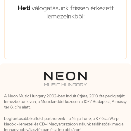
Heti
válogatásunk frissen érkezett
lemezeinkből:
A Neon Music Hungary 2002-ben indult útjára, 2010 óta pedig saját
lemezboltunk van, a Musiclanddel közösen a 1077 Budapest, Almássy
tér 8. cím alatt.
Legfontosabb külföldi partnereink - a Ninja Tune, a K7 és a Warp
kiadók - lemezei és CD-i Magyarországon nálunk találhatóak meg a
legnagyobb választékban és a legjobb áron!