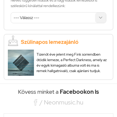
Neves független kiadók és a nagy kiadók lemezeiből is
széleskörű kínálattal rendelkezünk:
Szülinapos lemezajánló
Tizenöt éve jelent meg Fink sorrendben
ötödik lemeze, a Perfect Darkness, amely az
év egyik kimagasló albuma volt és ma is
remek hallgatnivaló, csak ajánlani tudjuk.
Kövess minket a
Facebookon is

/ Neonmusic.hu