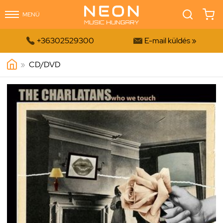
MENÜ


+36302529300
E-mail küldés »
»
CD/DVD