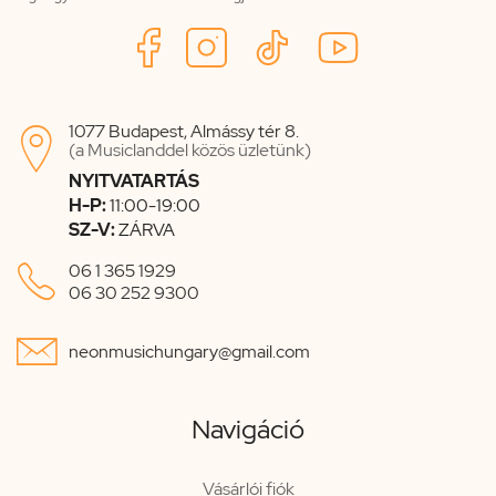
1077 Budapest, Almássy tér 8.

(a Musiclanddel közös üzletünk)
NYITVATARTÁS
H-P:
11:00-19:00
SZ-V:
ZÁRVA

06 1 365 1929
06 30 252 9300

neonmusichungary@gmail.com
Navigáció
Vásárlói fiók