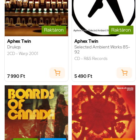
Raktáron
Raktáron
Aphex Twin
Aphex Twin
Drukqs
Selected Ambient Works 85-
92
2CD - Warp 2001
CD - R&S Records
7 990 Ft
5 490 Ft