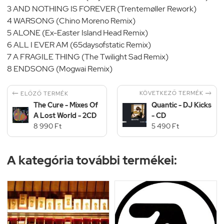
3 AND NOTHING IS FOREVER (Trentemøller Rework)
4 WARSONG (Chino Moreno Remix)
5 ALONE (Ex-Easter Island Head Remix)
6 ALL I EVER AM (65daysofstatic Remix)
7 A FRAGILE THING (The Twilight Sad Remix)
8 ENDSONG (Mogwai Remix)


KÖVETKEZŐ TERMÉK
ELŐZŐ TERMÉK
The Cure - Mixes Of
Quantic - DJ Kicks
A Lost World - 2CD
- CD
8 990 Ft
5 490 Ft
A kategória további termékei: