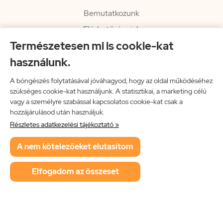
Bemutatkozunk
Elérhetőségeink
Természetesen mi is cookie-kat
Hírlevél
használunk.
Rendelési információk
Impresszum
A böngészés folytatásával jóváhagyod, hogy az oldal működéséhez
szükséges cookie-kat használjunk. A statisztikai, a marketing célú
Vissza a főoldalra
vagy a személyre szabással kapcsolatos cookie-kat csak a
hozzájárulásod után használjuk.
Részletes adatkezelési tájékoztató »
Neon Music Hungary Bt.
A nem kötelezőeket elutasítom
ÁSZF
Adatkezelési tájékoztató
Elfogadom az összeset