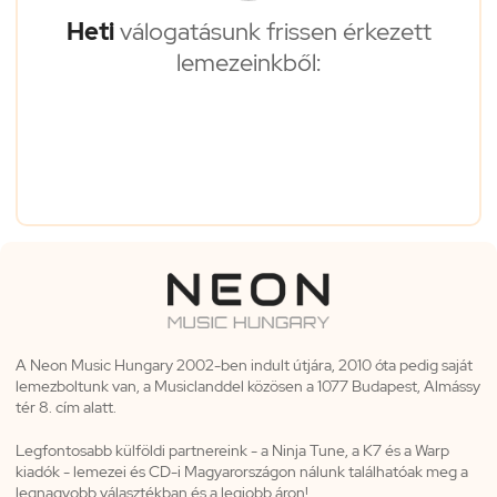
Heti
válogatásunk frissen érkezett
lemezeinkből:
A Neon Music Hungary 2002-ben indult útjára, 2010 óta pedig saját
lemezboltunk van, a Musiclanddel közösen a 1077 Budapest, Almássy
tér 8. cím alatt.
Legfontosabb külföldi partnereink - a Ninja Tune, a K7 és a Warp
kiadók - lemezei és CD-i Magyarországon nálunk találhatóak meg a
legnagyobb választékban és a legjobb áron!