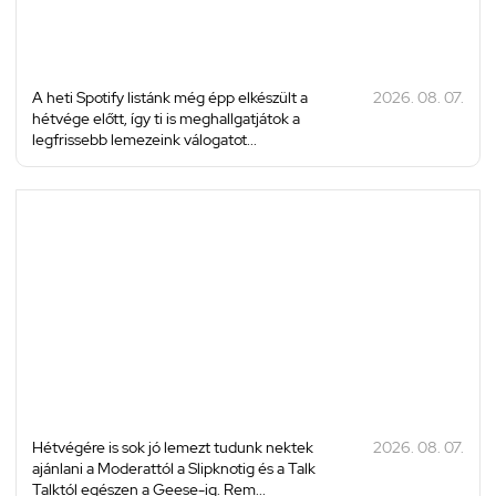
A heti Spotify listánk még épp elkészült a
2026. 08. 07.
hétvége előtt, így ti is meghallgatjátok a
legfrissebb lemezeink válogatot...
Hétvégére is sok jó lemezt tudunk nektek
2026. 08. 07.
ajánlani a Moderattól a Slipknotig és a Talk
Talktól egészen a Geese-ig. Rem...