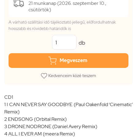
21 munkanap (2026. szeptember 10.,
csütörtök)
A várható szállítási idő tájékoztató jellegű, előfordulhatnak
hosszabb és rövidebb határidők is
db
Megveszem
Kedvenceim közé teszem
CD1
1 I CAN NEVER SAY GOODBYE (Paul Oakenfold ‘Cinematic’
Remix)
2 ENDSONG (Orbital Remix)
3 DRONE:NODRONE (Daniel Avery Remix)
4 ALL I EVER AM (meera Remix)