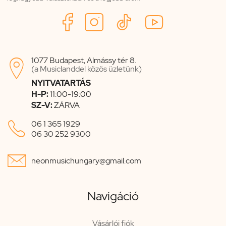
1077 Budapest, Almássy tér 8.

(a Musiclanddel közös üzletünk)
NYITVATARTÁS
H-P:
11:00-19:00
SZ-V:
ZÁRVA

06 1 365 1929
06 30 252 9300

neonmusichungary@gmail.com
Navigáció
Vásárlói fiók