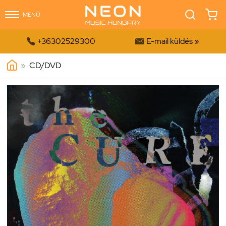
MENÜ


+36302529300
E-mail küldés »
»
CD/DVD