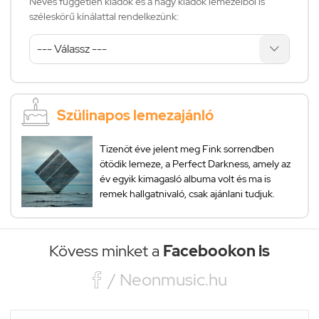
Neves független kiadók és a nagy kiadók lemezeiből is
széleskörű kínálattal rendelkezünk:
Szülinapos lemezajánló
Tizenöt éve jelent meg Fink sorrendben
ötödik lemeze, a Perfect Darkness, amely az
év egyik kimagasló albuma volt és ma is
remek hallgatnivaló, csak ajánlani tudjuk.
Kövess minket a
Facebookon is

/ Neonmusic.hu