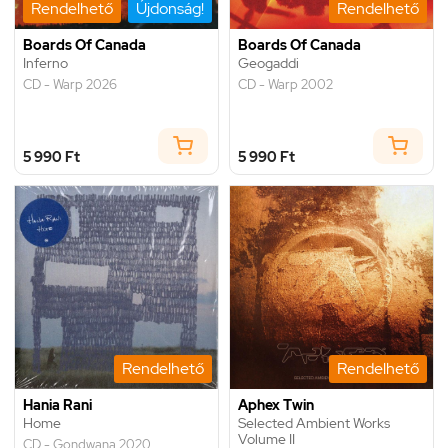
Rendelhető
Újdonság!
Rendelhető
Boards Of Canada
Boards Of Canada
Inferno
Geogaddi
CD - Warp 2026
CD - Warp 2002
5 990 Ft
5 990 Ft
Rendelhető
Rendelhető
Hania Rani
Aphex Twin
Home
Selected Ambient Works
Volume II
CD - Gondwana 2020