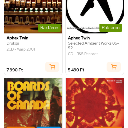
Raktáron
Raktáron
Aphex Twin
Aphex Twin
Drukqs
Selected Ambient Works 85-
92
2CD - Warp 2001
CD - R&S Records
7 990 Ft
5 490 Ft