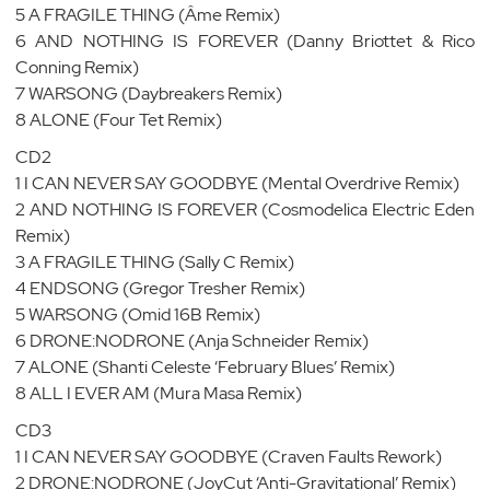
5 A FRAGILE THING (Âme Remix)
6 AND NOTHING IS FOREVER (Danny Briottet & Rico
Conning Remix)
7 WARSONG (Daybreakers Remix)
8 ALONE (Four Tet Remix)
CD2
1 I CAN NEVER SAY GOODBYE (Mental Overdrive Remix)
2 AND NOTHING IS FOREVER (Cosmodelica Electric Eden
Remix)
3 A FRAGILE THING (Sally C Remix)
4 ENDSONG (Gregor Tresher Remix)
5 WARSONG (Omid 16B Remix)
6 DRONE:NODRONE (Anja Schneider Remix)
7 ALONE (Shanti Celeste ‘February Blues’ Remix)
8 ALL I EVER AM (Mura Masa Remix)
CD3
1 I CAN NEVER SAY GOODBYE (Craven Faults Rework)
2 DRONE:NODRONE (JoyCut ‘Anti-Gravitational’ Remix)