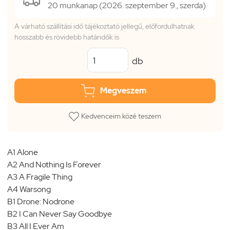
20 munkanap (2026. szeptember 9., szerda)
A várható szállítási idő tájékoztató jellegű, előfordulhatnak
hosszabb és rövidebb határidők is
db
Megveszem
Kedvenceim közé teszem
A1 Alone
A2 And Nothing Is Forever
A3 A Fragile Thing
A4 Warsong
B1 Drone: Nodrone
B2 I Can Never Say Goodbye
B3 All I Ever Am