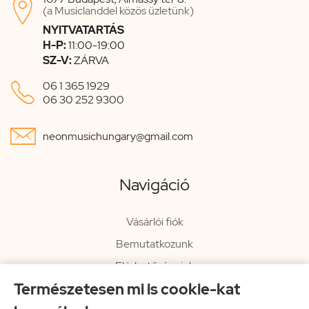

(a Musiclanddel közös üzletünk)
NYITVATARTÁS
H-P:
11:00-19:00
SZ-V:
ZÁRVA

06 1 365 1929
06 30 252 9300

neonmusichungary@gmail.com
Navigáció
Vásárlói fiók
Bemutatkozunk
Elérhetőségeink
Természetesen mi is cookie-kat
Hírlevél