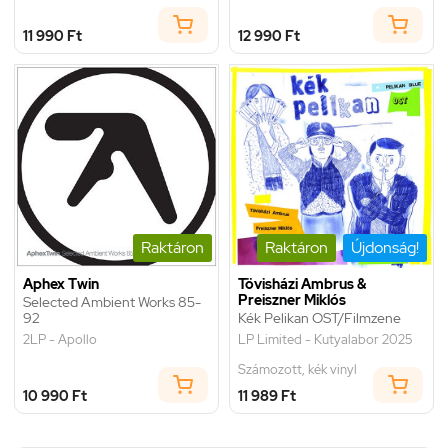
11 990 Ft
12 990 Ft
Raktáron
Raktáron
Újdonság!
Aphex Twin
Tövisházi Ambrus &
Preiszner Miklós
Selected Ambient Works 85-
92
Kék Pelikan OST/Filmzene
2LP - Apollo
LP Limited - Kutyalabor 2025
Számozott, kék vinyl
10 990 Ft
11 989 Ft