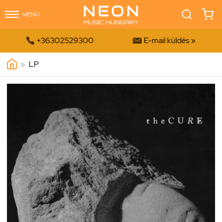
MENÜ


+36302529300
E-mail küldés »
»
LP