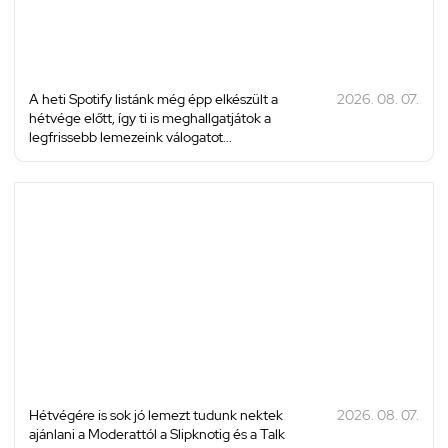
A heti Spotify listánk még épp elkészült a
2026. 08. 07.
hétvége előtt, így ti is meghallgatjátok a
legfrissebb lemezeink válogatot...
Hétvégére is sok jó lemezt tudunk nektek
2026. 08. 07.
ajánlani a Moderattól a Slipknotig és a Talk