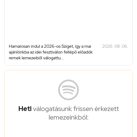
Hamarosan indul a 2026-os Sziget, így a mai
2026. 08. 06.
ajánlónkba az idei fesztiválon fellépő előadók
remek lemezeiből válogattu...
Heti
válogatásunk frissen érkezett
lemezeinkből: