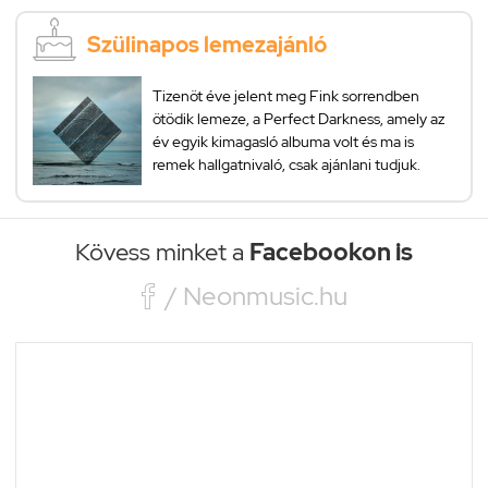
Szülinapos lemezajánló
Tizenöt éve jelent meg Fink sorrendben
ötödik lemeze, a Perfect Darkness, amely az
év egyik kimagasló albuma volt és ma is
remek hallgatnivaló, csak ajánlani tudjuk.
Kövess minket a
Facebookon is

/ Neonmusic.hu