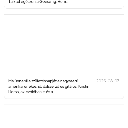
Talktól egészen a Geese-ig. Rem...
Ma ünnepli a születésnapját a nagyszerű
2026. 08. 07.
amerikai énekesnő, dalszerző és gitáros, Kristin
Hersh, aki szólóban is és a ...