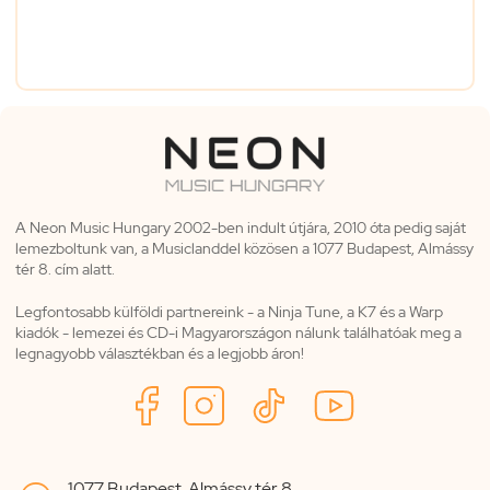
A Neon Music Hungary 2002-ben indult útjára, 2010 óta pedig saját
lemezboltunk van, a Musiclanddel közösen a 1077 Budapest, Almássy
tér 8. cím alatt.
Legfontosabb külföldi partnereink - a Ninja Tune, a K7 és a Warp
kiadók - lemezei és CD-i Magyarországon nálunk találhatóak meg a
legnagyobb választékban és a legjobb áron!
1077 Budapest, Almássy tér 8.