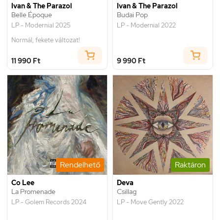
Ivan & The Parazol
Ivan & The Parazol
Belle Époque
Budai Pop
LP - Modernial 2025
LP - Modernial 2022
Normál, fekete változat!
11 990 Ft
9 990 Ft
Rendelhető
Raktáron
Co Lee
Deva
La Promenade
Csillag
LP - Golem Records 2024
LP - Move Gently 2022