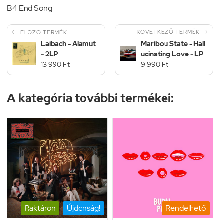
B4 End Song


KÖVETKEZŐ TERMÉK
ELŐZŐ TERMÉK
Laibach - Alamut
Maribou State - Hall
- 2LP
ucinating Love - LP
13 990 Ft
9 990 Ft
A kategória további termékei:
Raktáron
Újdonság!
Rendelhető