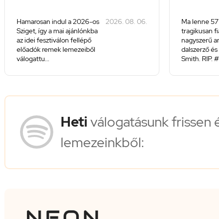
Hamarosan indul a 2026-os
2026. 08. 06.
Ma lenne 57
Sziget, így a mai ajánlónkba
tragikusan f
az idei fesztiválon fellépő
nagyszerű a
előadók remek lemezeiből
dalszerző és 
válogattu...
Smith. RIP. #
Heti
válogatásunk frissen 
lemezeinkből: