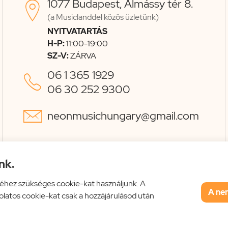
1077 Budapest, Almássy tér 8.

(a Musiclanddel közös üzletünk)
NYITVATARTÁS
H-P:
11:00-19:00
SZ-V:
ZÁRVA
06 1 365 1929

06 30 252 9300

neonmusichungary@gmail.com
nk.
éhez szükséges cookie-kat használjunk. A
A ne
solatos cookie-kat csak a hozzájárulásod után