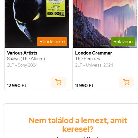
Rendelhető
Raktáron
Various Artists
London Grammar
Spawn (The Album)
The Remixes
2LP - Sony 2024
2LP - Universal 2024
12 990 Ft
11 990 Ft
Nem találod a lemezt, amit
keresel?