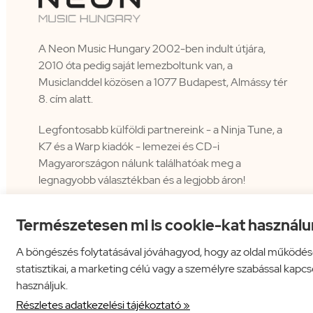
A Neon Music Hungary 2002-ben indult útjára,
2010 óta pedig saját lemezboltunk van, a
Musiclanddel közösen a 1077 Budapest, Almássy tér
8. cím alatt.
Legfontosabb külföldi partnereink - a Ninja Tune, a
K7 és a Warp kiadók - lemezei és CD-i
Magyarországon nálunk találhatóak meg a
legnagyobb választékban és a legjobb áron!
Természetesen mi is cookie-kat használu
A böngészés folytatásával jóváhagyod, hogy az oldal működés
statisztikai, a marketing célú vagy a személyre szabással kapc
használjuk.
Neon Music Hungary Bt.
ÁSZF
Adatkezelési tájékoztató
Részletes adatkezelési tájékoztató »