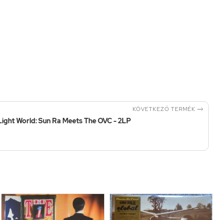

KÖVETKEZŐ TERMÉK
 Light World: Sun Ra Meets The OVC - 2LP