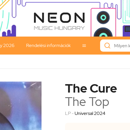
ay 2026
Rendelési információk

The Cure
The Top
LP -
Universal 2024