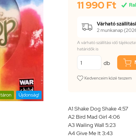
11 990 Ft

Ra
Várható szállítási
2 munkanap (2026.
A várható szállítási idő tájékoz
határidők is
db
Kedvenceim közé teszem
táron
Újdonság!
A1 Shake Dog Shake 4:57
A2 Bird Mad Girl 4:06
A3 Wailing Wall 5:23
A4 Give Me It 3:43