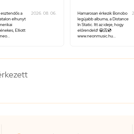
 esztendős a
2026. 08. 06.
Hamarosan érkezik Bonobo
2
iatalon elhunyt
legújabb albuma, a Distance
merikai
In Static. Itt az ideje, hogy
énekes, Elliott
előrendeld! 😀📀💿
neo...
www.neonmusic.hu...
érkezett