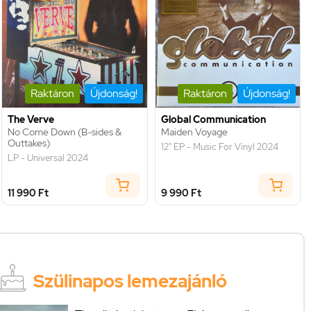
Raktáron
Újdonság!
Raktáron
Újdonság!
The Verve
Global Communication
No Come Down (B-sides &
Maiden Voyage
Outtakes)
12" EP - Music For Vinyl 2024
LP - Universal 2024
11 990 Ft
9 990 Ft
Szülinapos lemezajánló