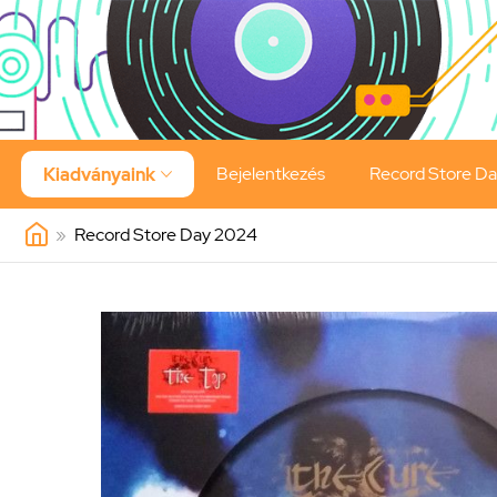
Bejelentkezés
Record Store D
Kiadványaink

»
Record Store Day 2024