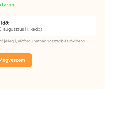
ktáron
 idő:
 augusztus 11., kedd)
tató jellegű, előfordulhatnak hosszabb és rövidebb
Megveszem