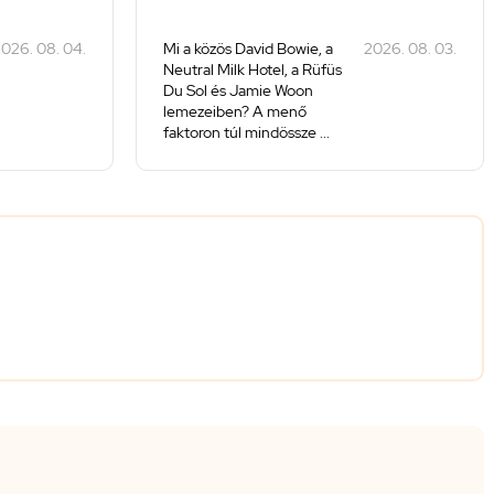
026. 08. 04.
Mi a közös David Bowie, a
2026. 08. 03.
Neutral Milk Hotel, a Rüfüs
Du Sol és Jamie Woon
lemezeiben? A menő
faktoron túl mindössze ...