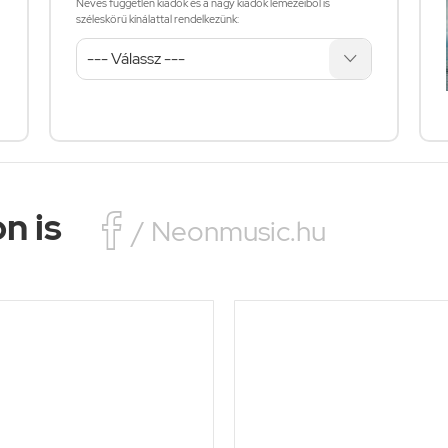
Neves független kiadók és a nagy kiadók lemezeiből is
széleskörű kínálattal rendelkezünk:
n is

/ Neonmusic.hu