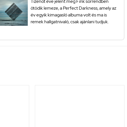
Tizenöt éve jelent meg Fink sorrendben
ötödik lemeze, a Perfect Darkness, amely az
év egyik kimagasló albuma volt és ma is
remek hallgatnivaló, csak ajánlani tudjuk.