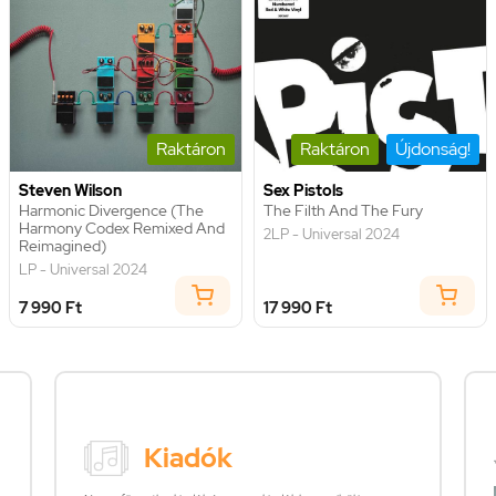
Raktáron
Raktáron
Újdonság!
Steven Wilson
Sex Pistols
Harmonic Divergence (The
The Filth And The Fury
Harmony Codex Remixed And
2LP - Universal 2024
Reimagined)
LP - Universal 2024
7 990 Ft
17 990 Ft
Kiadók