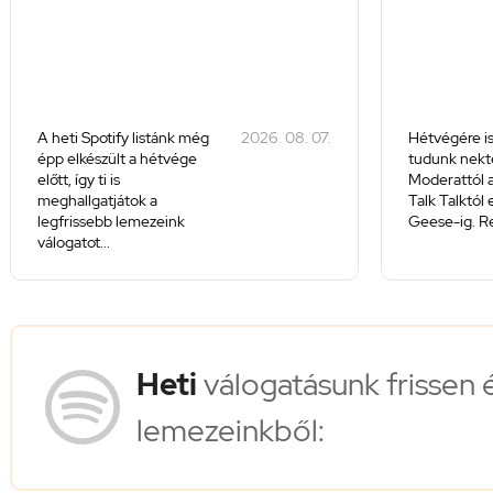
A heti Spotify listánk még
2026. 08. 07.
Hétvégére is
épp elkészült a hétvége
tudunk nekte
előtt, így ti is
Moderattól a
meghallgatjátok a
Talk Talktól
legfrissebb lemezeink
Geese-ig. Re
válogatot...
Heti
válogatásunk frissen 
lemezeinkből: