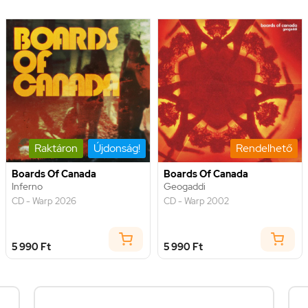
Raktáron
Újdonság!
Rendelhető
Boards Of Canada
Boards Of Canada
Inferno
Geogaddi
CD - Warp 2026
CD - Warp 2002
5 990 Ft
5 990 Ft