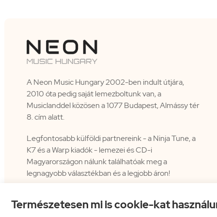
A Neon Music Hungary 2002-ben indult útjára,
2010 óta pedig saját lemezboltunk van, a
Musiclanddel közösen a 1077 Budapest, Almássy tér
8. cím alatt.
Legfontosabb külföldi partnereink - a Ninja Tune, a
K7 és a Warp kiadók - lemezei és CD-i
Magyarországon nálunk találhatóak meg a
legnagyobb választékban és a legjobb áron!
Természetesen mi is cookie-kat használu