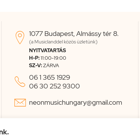
1077 Budapest, Almássy tér 8.

(a Musiclanddel közös üzletünk)
NYITVATARTÁS
H-P:
11:00-19:00
SZ-V:
ZÁRVA
06 1 365 1929

06 30 252 9300

neonmusichungary@gmail.com
nk.