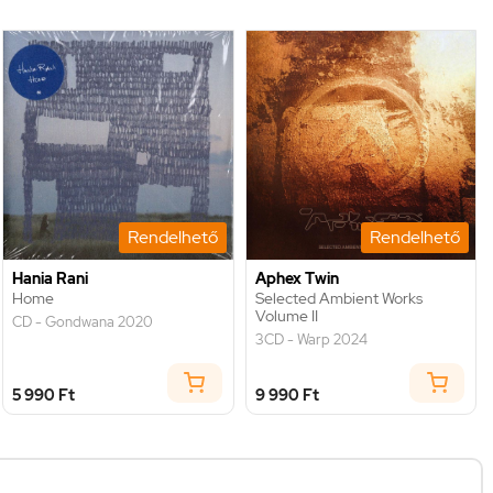
Rendelhető
Rendelhető
Hania Rani
Aphex Twin
Home
Selected Ambient Works
Volume II
CD - Gondwana 2020
3CD - Warp 2024
5 990 Ft
9 990 Ft