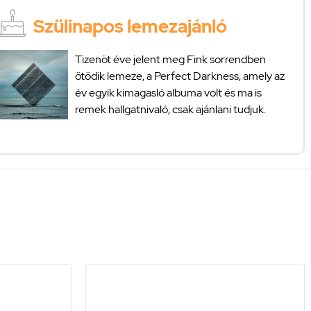
Szülinapos lemezajánló
Tizenöt éve jelent meg Fink sorrendben
ötödik lemeze, a Perfect Darkness, amely az
év egyik kimagasló albuma volt és ma is
remek hallgatnivaló, csak ajánlani tudjuk.