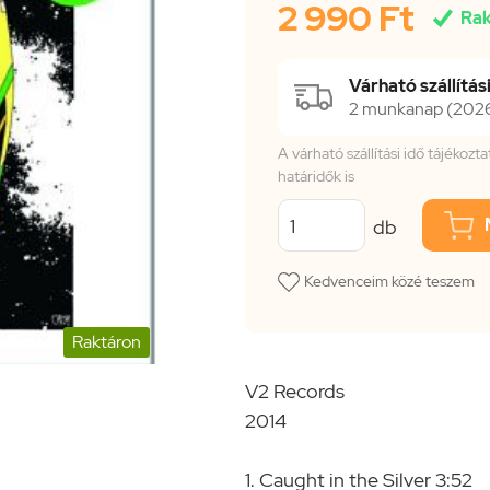
2 990 Ft

Rak
Várható szállítási
2 munkanap (2026.
A várható szállítási idő tájékoz
határidők is
db
Kedvenceim közé teszem
Raktáron
V2 Records
2014
1. Caught in the Silver 3:52