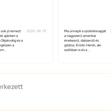
 sok jó lemezt
2026. 08. 07.
Ma ünnepli a születésnapját
k ajánlani a
a nagyszerű amerikai
 Slipknotig és a
énekesnő, dalszerző és
 egészen a
gitáros, Kristin Hersh, aki
m...
szólóban is és a ...
érkezett