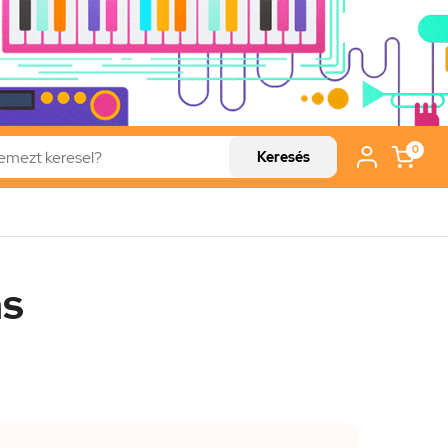
0
Keresés
ns