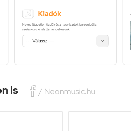
Kiadók
Neves független kiadók és a nagy kiadók lemezeiből is
széleskörű kínálattal rendelkezünk:
n is

/ Neonmusic.hu