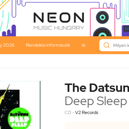
ay 2026
Rendelési információk

The Datsu
Deep Sleep
CD -
V2 Records