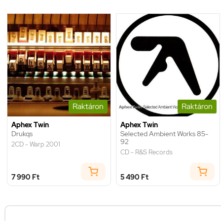
Raktáron
Raktáron
Aphex Twin
Aphex Twin
Drukqs
Selected Ambient Works 85-
92
2CD - Warp 2001
CD - R&S Records
7 990 Ft
5 490 Ft