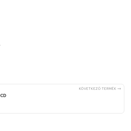
5

KÖVETKEZŐ TERMÉK
- CD