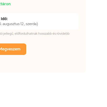
táron
 idő:
 augusztus 12., szerda)
tató jellegű, előfordulhatnak hosszabb és rövidebb
Megveszem