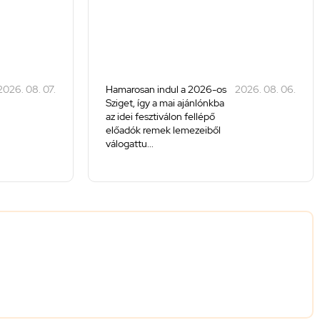
2026. 08. 07.
Hamarosan indul a 2026-os
2026. 08. 06.
Sziget, így a mai ajánlónkba
az idei fesztiválon fellépő
előadók remek lemezeiből
válogattu...