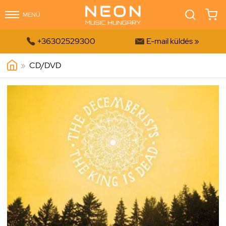
MENÜ


+36302529300
E-mail küldés »
»
CD/DVD