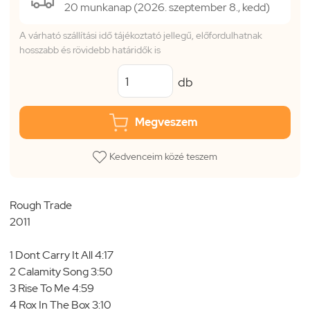
20 munkanap (2026. szeptember 8., kedd)
A várható szállítási idő tájékoztató jellegű, előfordulhatnak
hosszabb és rövidebb határidők is
db
Megveszem
Kedvenceim közé teszem
Rough Trade
2011
1 Dont Carry It All 4:17
2 Calamity Song 3:50
3 Rise To Me 4:59
4 Rox In The Box 3:10