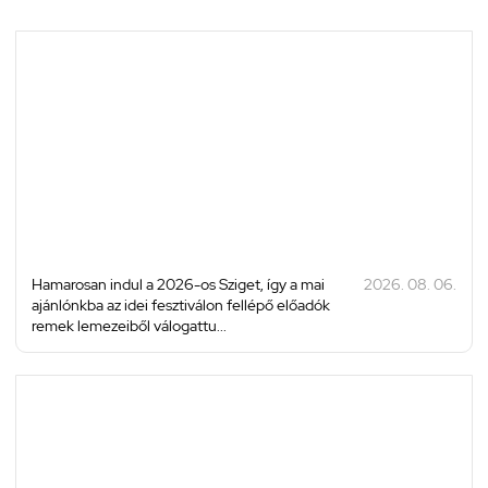
Hamarosan indul a 2026-os Sziget, így a mai
2026. 08. 06.
ajánlónkba az idei fesztiválon fellépő előadók
remek lemezeiből válogattu...