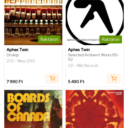
Raktáron
Raktáron
Aphex Twin
Aphex Twin
Drukqs
Selected Ambient Works 85-
92
2CD - Warp 2001
CD - R&S Records
7 990 Ft
5 490 Ft