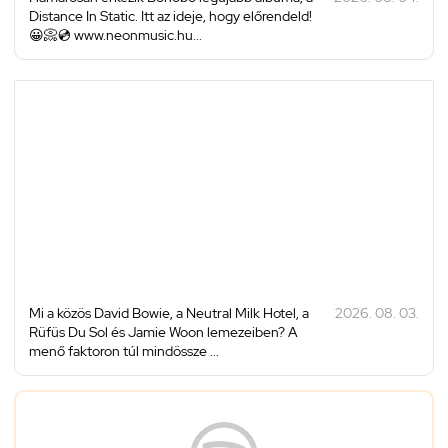
Distance In Static. Itt az ideje, hogy előrendeld!
😀📀💿 www.neonmusic.hu...
Mi a közös David Bowie, a Neutral Milk Hotel, a
2026. 08. 03.
Rüfüs Du Sol és Jamie Woon lemezeiben? A
menő faktoron túl mindössze ...