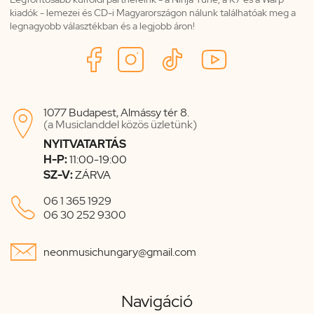
kiadók - lemezei és CD-i Magyarországon nálunk találhatóak meg a
legnagyobb választékban és a legjobb áron!
1077 Budapest, Almássy tér 8.

(a Musiclanddel közös üzletünk)
NYITVATARTÁS
H-P:
11:00-19:00
SZ-V:
ZÁRVA

06 1 365 1929
06 30 252 9300

neonmusichungary@gmail.com
Navigáció