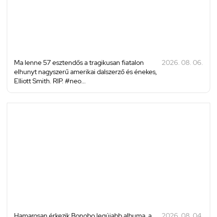
Ma lenne 57 esztendős a tragikusan fiatalon
2026. 08. 06.
elhunyt nagyszerű amerikai dalszerző és énekes,
Elliott Smith. RIP. #neo...
Hamarosan érkezik Bonobo legújabb albuma, a
2026. 08. 04.