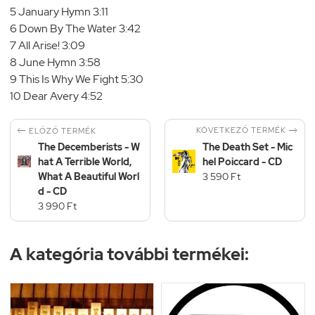
5 January Hymn 3:11
6 Down By The Water 3:42
7 All Arise! 3:09
8 June Hymn 3:58
9 This Is Why We Fight 5:30
10 Dear Avery 4:52


KÖVETKEZŐ TERMÉK
ELŐZŐ TERMÉK
The Decemberists - W
The Death Set - Mic
hat A Terrible World,
hel Poiccard - CD
What A Beautiful Worl
3 590 Ft
d - CD
3 990 Ft
A kategória további termékei: