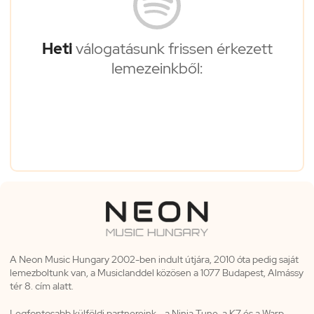
Heti
válogatásunk frissen érkezett
lemezeinkből:
A Neon Music Hungary 2002-ben indult útjára, 2010 óta pedig saját
lemezboltunk van, a Musiclanddel közösen a 1077 Budapest, Almássy
tér 8. cím alatt.
Legfontosabb külföldi partnereink - a Ninja Tune, a K7 és a Warp