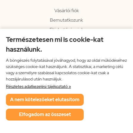
Vásárlói fiók
Bemutatkozunk
Elérhetőségeink
Természetesen mi is cookie-kat
Hírlevél
használunk.
Rendelési információk
Impresszum
A böngészés folytatásával jóváhagyod, hogy az oldal működéséhez
szükséges cookie-kat használjunk. A statisztikai, a marketing célú
Vissza a főoldalra
vagy a személyre szabással kapcsolatos cookie-kat csak a
hozzájárulásod után használjuk.
Részletes adatkezelési tájékoztató »
Neon Music Hungary Bt.
A nem kötelezőeket elutasítom
ÁSZF
Adatkezelési tájékoztató
Elfogadom az összeset