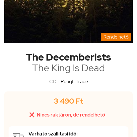
Rendelhető
The Decemberists
The King Is Dead
CD -
Rough Trade
3 490 Ft

Nincs raktáron, de rendelhető
Várható szállítási idő: