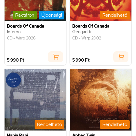
Raktáron
Újdonság!
Rendelhető
Boards Of Canada
Boards Of Canada
Inferno
Geogaddi
CD - Warp 2026
CD - Warp 2002
5 990 Ft
5 990 Ft
Rendelhető
Rendelhető
Hania Rani
Aphex Twin