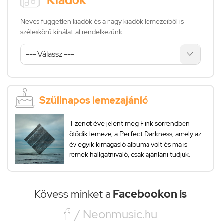
Kiadók
Neves független kiadók és a nagy kiadók lemezeiből is
széleskörű kínálattal rendelkezünk:
Szülinapos lemezajánló
Tizenöt éve jelent meg Fink sorrendben
ötödik lemeze, a Perfect Darkness, amely az
év egyik kimagasló albuma volt és ma is
remek hallgatnivaló, csak ajánlani tudjuk.
Kövess minket a
Facebookon is

/ Neonmusic.hu