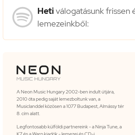
Heti
válogatásunk frissen 
lemezeinkből:
A Neon Music Hungary 2002-ben indult útjára,
2010 óta pedig saját lemezboltunk van, a
Musiclanddel közösen a 1077 Budapest, Almássy tér
8. cím alatt.
Legfontosabb külföldi partnereink - a Ninja Tune, a
K7 és a Warp kiadók - lemezei és CD-i