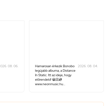
026. 08. 06.
Hamarosan érkezik Bonobo
2026. 08. 04.
legújabb albuma, a Distance
In Static. Itt az ideje, hogy
előrendeld! 😀📀💿
www.neonmusic.hu...