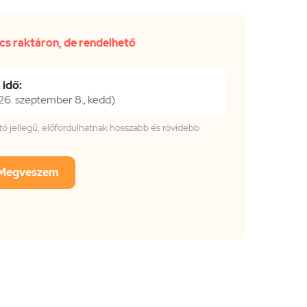
cs raktáron, de rendelhető
 idő:
6. szeptember 8., kedd)
tató jellegű, előfordulhatnak hosszabb és rövidebb
Megveszem