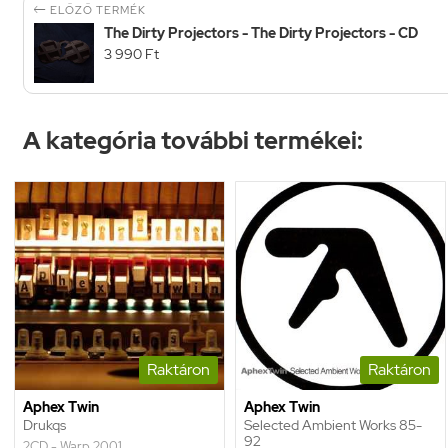

ELŐZŐ TERMÉK
The Dirty Projectors - The Dirty Projectors - CD
3 990 Ft
A kategória további termékei:
Raktáron
Raktáron
Aphex Twin
Aphex Twin
Drukqs
Selected Ambient Works 85-
92
2CD - Warp 2001