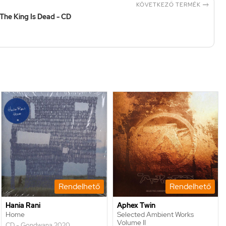

KÖVETKEZŐ TERMÉK
The King Is Dead - CD
Rendelhető
Rendelhető
Hania Rani
Aphex Twin
Home
Selected Ambient Works
Volume II
CD - Gondwana 2020