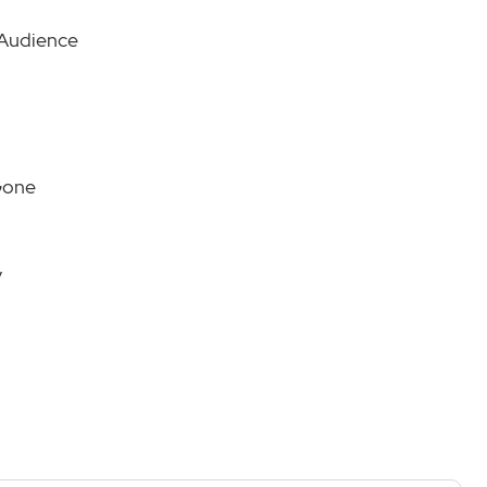
 Audience
 Gone
y