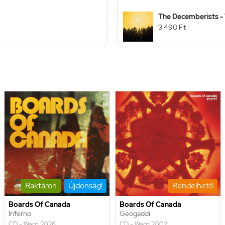
The Decemberists - 
3 490 Ft
Raktáron
Újdonság!
Rendelhető
Boards Of Canada
Boards Of Canada
Inferno
Geogaddi
CD - Warp 2026
CD - Warp 2002