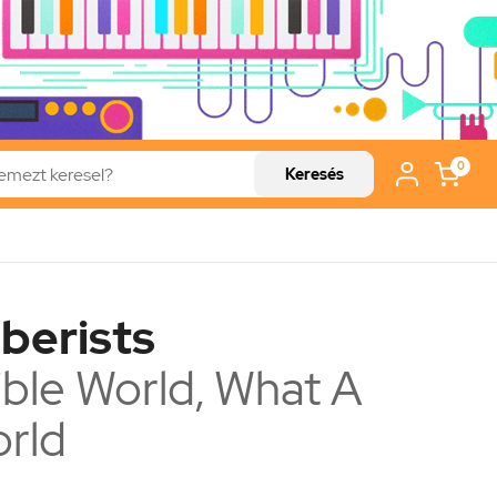
0
Keresés
berists
ible World, What A
orld