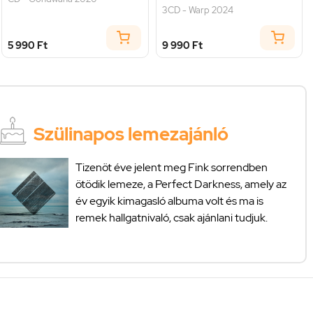
3CD - Warp 2024
5 990 Ft
9 990 Ft
Szülinapos lemezajánló
Tizenöt éve jelent meg Fink sorrendben
ötödik lemeze, a Perfect Darkness, amely az
év egyik kimagasló albuma volt és ma is
remek hallgatnivaló, csak ajánlani tudjuk.