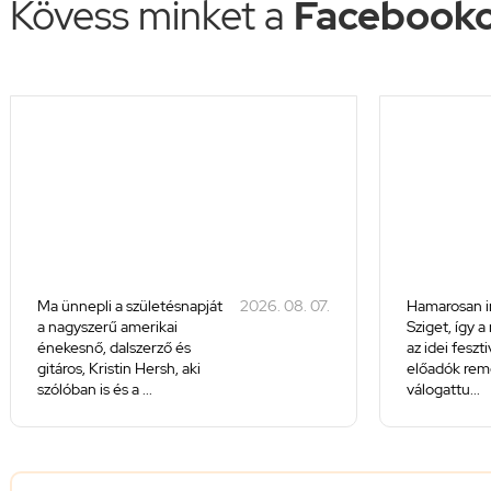
Kövess minket a
Facebooko
Ma ünnepli a születésnapját
2026. 08. 07.
Hamarosan i
a nagyszerű amerikai
Sziget, így a
énekesnő, dalszerző és
az idei feszt
gitáros, Kristin Hersh, aki
előadók rem
szólóban is és a ...
válogattu...