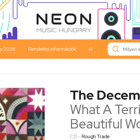
ay 2026
Rendelési információk

The Decem
What A Terr
Beautiful W
CD -
Rough Trade