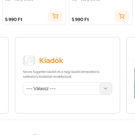
5 990 Ft
5 990 Ft
Kiadók
Neves független kiadók és a nagy kiadók lemezeiből is
széleskörű kínálattal rendelkezünk: