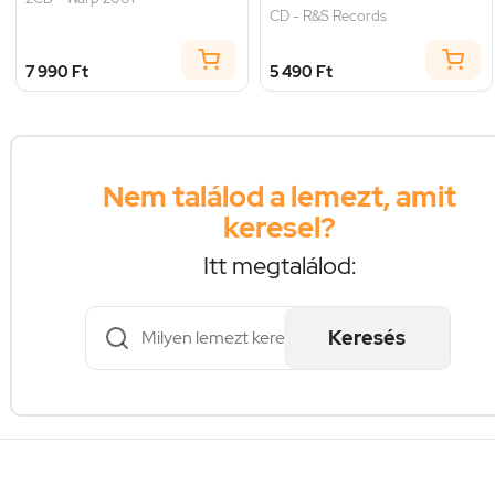
CD - R&S Records
7 990 Ft
5 490 Ft
Nem találod a lemezt, amit
keresel?
Itt megtalálod:
Keresés