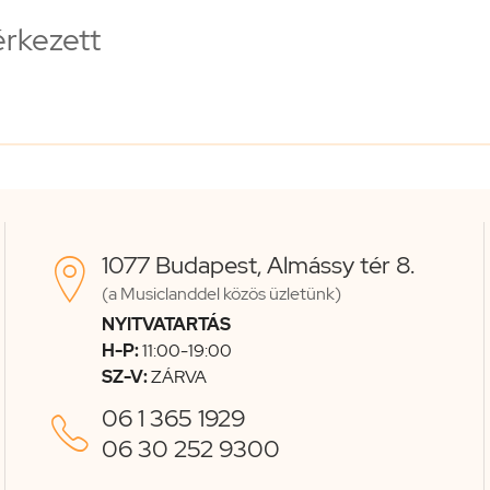
érkezett
1077 Budapest, Almássy tér 8.

(a Musiclanddel közös üzletünk)
NYITVATARTÁS
H-P:
11:00-19:00
SZ-V:
ZÁRVA
06 1 365 1929

06 30 252 9300