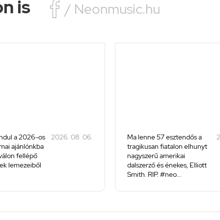
n is

/ Neonmusic.hu
ndul a 2026-os
2026. 08. 06.
Ma lenne 57 esztendős a
2
 mai ajánlónkba
tragikusan fiatalon elhunyt
iválon fellépő
nagyszerű amerikai
ek lemezeiből
dalszerző és énekes, Elliott
Smith. RIP. #neo...