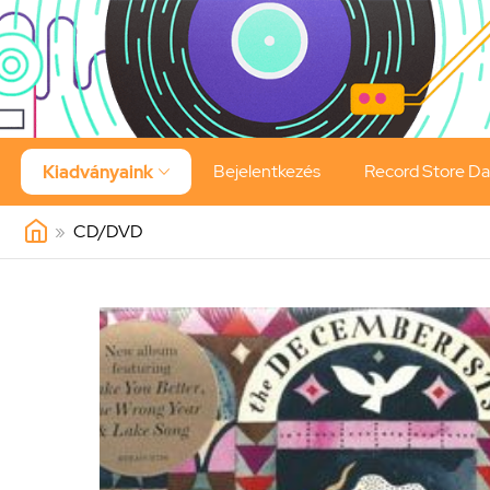
Bejelentkezés
Record Store D
Kiadványaink

»
CD/DVD