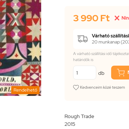
3 990 Ft

Nin
Várható szállítási
20 munkanap (202
A várható szállítási idő tájékoz
határidők is
db
Kedvenceim közé teszem
Rendelhető
Rough Trade
2015