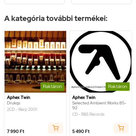
A kategória további termékei:
Raktáron
Raktáron
Aphex Twin
Aphex Twin
Drukqs
Selected Ambient Works 85-
92
2CD - Warp 2001
CD - R&S Records
7 990 Ft
5 490 Ft