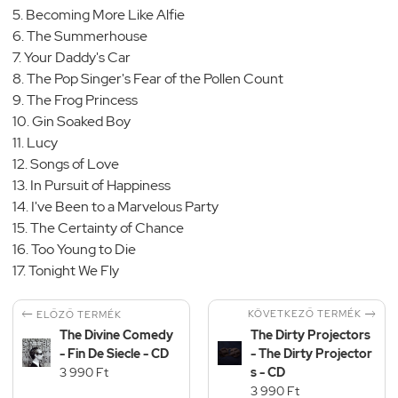
5. Becoming More Like Alfie
6. The Summerhouse
7. Your Daddy's Car
8. The Pop Singer's Fear of the Pollen Count
9. The Frog Princess
10. Gin Soaked Boy
11. Lucy
12. Songs of Love
13. In Pursuit of Happiness
14. I've Been to a Marvelous Party
15. The Certainty of Chance
16. Too Young to Die
17. Tonight We Fly


KÖVETKEZŐ TERMÉK
ELŐZŐ TERMÉK
The Divine Comedy
The Dirty Projectors
- Fin De Siecle - CD
- The Dirty Projector
3 990 Ft
s - CD
3 990 Ft