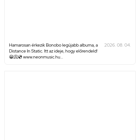
Hamarosan érkezik Bonobo legújabb albuma, a
2026. 08. 04.
Distance In Static. Itt az ideje, hogy előrendeld!
😀📀💿 www.neonmusic.hu...