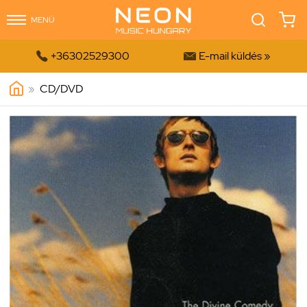
MENÜ


+36302529300
E-mail küldés »
»
CD/DVD