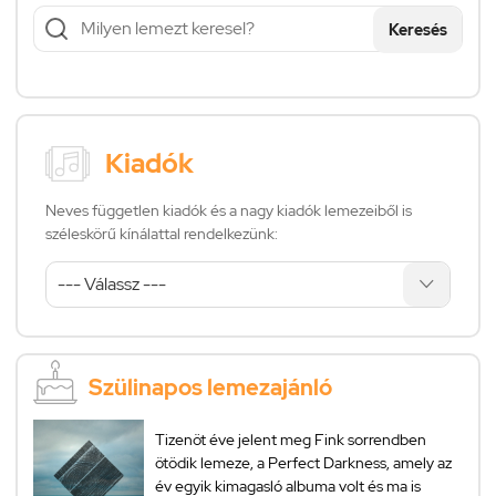
Keresés
Kiadók
Neves független kiadók és a nagy kiadók lemezeiből is
széleskörű kínálattal rendelkezünk:
Szülinapos lemezajánló
Tizenöt éve jelent meg Fink sorrendben
ötödik lemeze, a Perfect Darkness, amely az
év egyik kimagasló albuma volt és ma is