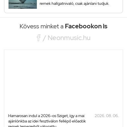
remek hallgatnivaló, csak ajánlani tudjuk.
Kövess minket a
Facebookon is

/ Neonmusic.hu
Hamarosan indul a 2026-os Sziget, így a mai
2026. 08. 06.
ajánlónkba az idei fesztiválon fellépő előadók
remek lemezeiből válogattu...