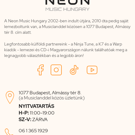
A Neon Music Hungary 2002-ben indult útjára, 2010 óta pedig saját
lemezboltunk van, a Musiclanddel közösen a 1077 Budapest, Almássy
tér 8. cím alatt.
Legfontosabb külföldi partnereink - a Ninja Tune, a K7 és a Warp
kiadók - lemezei és CD-i Magyarországon nálunk találhatóak meg a
legnagyobb választékban és a legjobb áron!
1077 Budapest, Almássy tér 8.

(a Musiclanddel közös üzletünk)
NYITVATARTÁS
H-P:
11:00-19:00
SZ-V:
ZÁRVA

06 1 365 1929