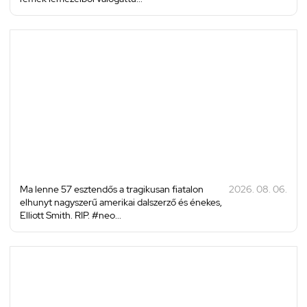
Ma lenne 57 esztendős a tragikusan fiatalon
2026. 08. 06.
elhunyt nagyszerű amerikai dalszerző és énekes,
Elliott Smith. RIP. #neo...