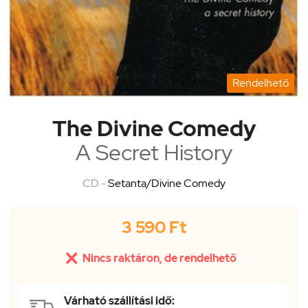
Rendelhető
The Divine Comedy
A Secret History
CD -
Setanta/Divine Comedy
3 590 Ft

Nincs raktáron, de rendelhető
Várható szállítási idő: