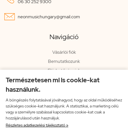
06 30 252 9300

neonmusichungary@gmail.com
Navigáció
Vásárlói fiók
Bemutatkozunk
Elérhetőségeink
Természetesen mi is cookie-kat
Hírlevél
használunk.
Rendelési információk
Impresszum
A böngészés folytatásával jóváhagyod, hogy az oldal működéséhez
szükséges cookie-kat használjunk. A statisztikai, a marketing célú
Vissza a főoldalra
vagy a személyre szabással kapcsolatos cookie-kat csak a
hozzájárulásod után használjuk.
Részletes adatkezelési tájékoztató »