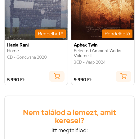
Rendelhető
Rendelhető
Hania Rani
Aphex Twin
Home
Selected Ambient Works
Volume II
CD - Gondwana 2020
3CD - Warp 2024
5 990 Ft
9 990 Ft
Nem találod a lemezt, amit
keresel?
Itt megtalálod: