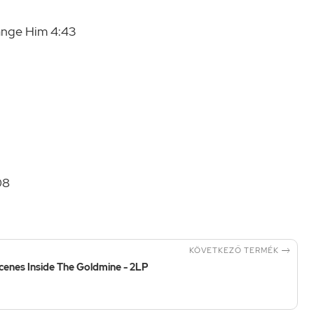
ange Him 4:43
08

KÖVETKEZŐ TERMÉK
cenes Inside The Goldmine - 2LP