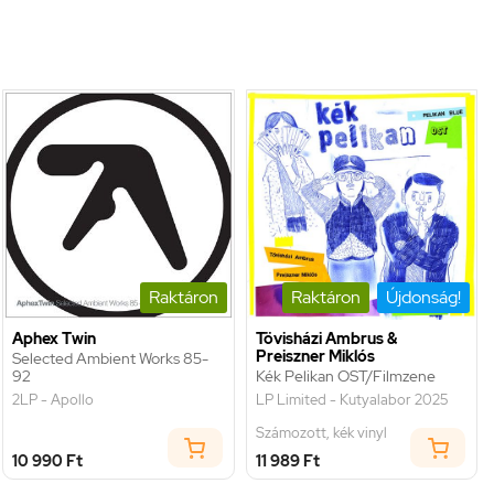
Raktáron
Raktáron
Újdonság!
Aphex Twin
Tövisházi Ambrus &
Preiszner Miklós
Selected Ambient Works 85-
92
Kék Pelikan OST/Filmzene
2LP - Apollo
LP Limited - Kutyalabor 2025
Számozott, kék vinyl
10 990 Ft
11 989 Ft