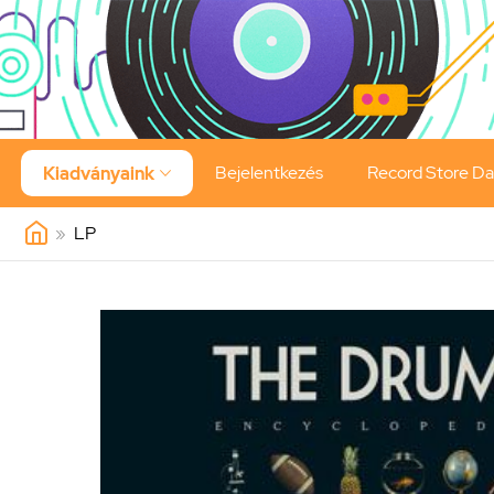
Bejelentkezés
Record Store D
Kiadványaink

»
LP