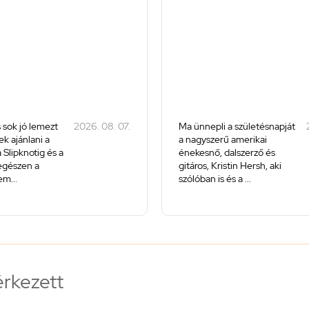
 sok jó lemezt
2026. 08. 07.
Ma ünnepli a születésnapját
k ajánlani a
a nagyszerű amerikai
 Slipknotig és a
énekesnő, dalszerző és
 egészen a
gitáros, Kristin Hersh, aki
m...
szólóban is és a ...
érkezett