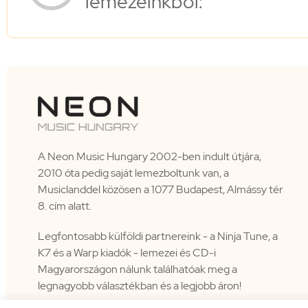
lemezeinkből:
A Neon Music Hungary 2002-ben indult útjára,
2010 óta pedig saját lemezboltunk van, a
Musiclanddel közösen a 1077 Budapest, Almássy tér
8. cím alatt.
Legfontosabb külföldi partnereink - a Ninja Tune, a
K7 és a Warp kiadók - lemezei és CD-i
Magyarországon nálunk találhatóak meg a
legnagyobb választékban és a legjobb áron!