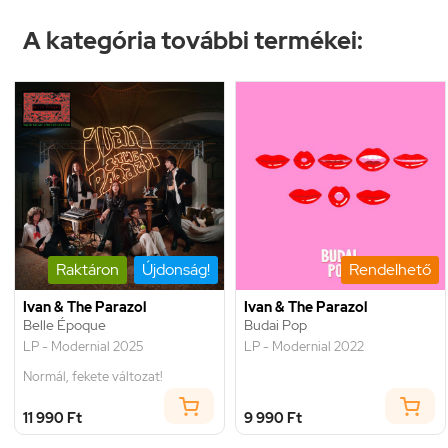
A kategória további termékei:
Raktáron
Újdonság!
Rendelhető
Ivan & The Parazol
Ivan & The Parazol
Belle Époque
Budai Pop
LP - Modernial 2025
LP - Modernial 2022
Normál, fekete változat!
11 990 Ft
9 990 Ft