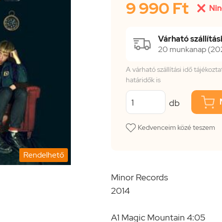
9 990 Ft

Nin
Várható szállítási
20 munkanap (2026
A várható szállítási idő tájékoz
határidők is
db
Kedvenceim közé teszem
Rendelhető
Minor Records
2014
A1 Magic Mountain 4:05