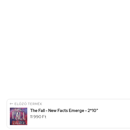

ELŐZŐ TERMÉK
The Fall - New Facts Emerge - 2*10"
11 990 Ft