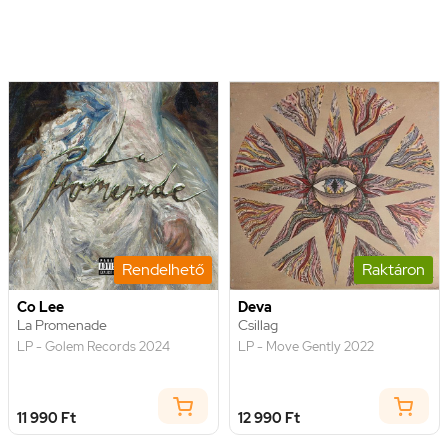
Rendelhető
Raktáron
Co Lee
Deva
La Promenade
Csillag
LP - Golem Records 2024
LP - Move Gently 2022
11 990 Ft
12 990 Ft