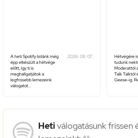
A heti Spotify listánk még
2026. 08. 07.
Hétvégére is
épp elkészült a hétvége
tudunk nekte
előtt, így ti is
Moderattól a
meghallgatjátok a
Talk Talktól
legfrissebb lemezeink
Geese-ig. Re
válogatot...
Heti
válogatásunk frissen 