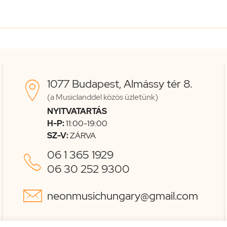
1077 Budapest, Almássy tér 8.

(a Musiclanddel közös üzletünk)
NYITVATARTÁS
H-P:
11:00-19:00
SZ-V:
ZÁRVA
06 1 365 1929

06 30 252 9300

neonmusichungary@gmail.com