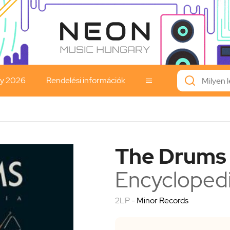
ay 2026
Rendelési információk

The Drums
Encycloped
2LP -
Minor Records