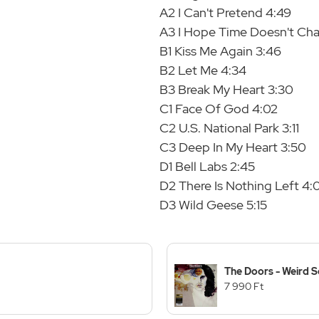
A2 I Can't Pretend 4:49
A3 I Hope Time Doesn't Ch
B1 Kiss Me Again 3:46
B2 Let Me 4:34
B3 Break My Heart 3:30
C1 Face Of God 4:02
C2 U.S. National Park 3:11
C3 Deep In My Heart 3:50
D1 Bell Labs 2:45
D2 There Is Nothing Left 4:
D3 Wild Geese 5:15
The Doors - Weird S
7 990 Ft