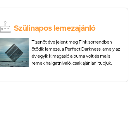
Szülinapos lemezajánló
Tizenöt éve jelent meg Fink sorrendben
ötödik lemeze, a Perfect Darkness, amely az
év egyik kimagasló albuma volt és ma is
remek hallgatnivaló, csak ajánlani tudjuk.