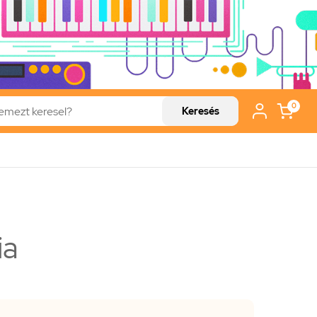
0
Keresés
ia