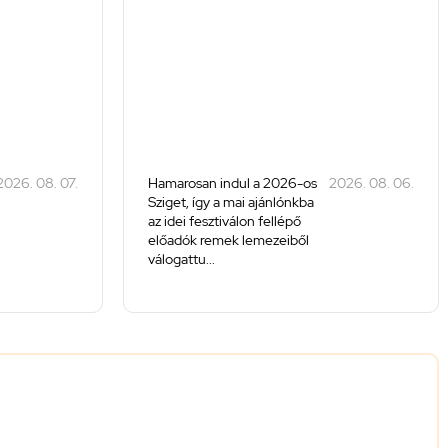
2026. 08. 07.
Hamarosan indul a 2026-os
2026. 08. 06.
Sziget, így a mai ajánlónkba
az idei fesztiválon fellépő
előadók remek lemezeiből
válogattu...