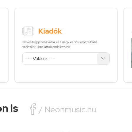
Kiadók
Neves független kiadók és a nagy kiadók lemezeiből is
széleskörű kínálattal rendelkezünk:
n is

/ Neonmusic.hu