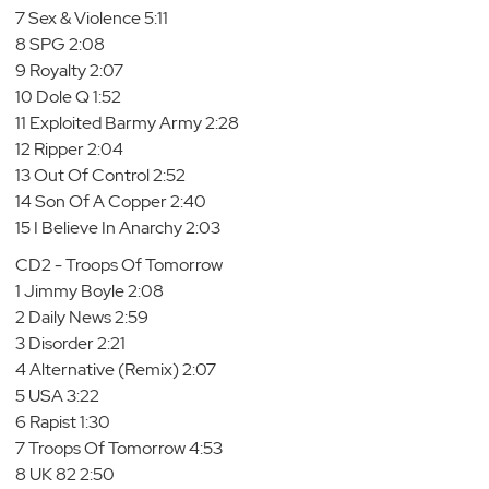
7 Sex & Violence 5:11
8 SPG 2:08
9 Royalty 2:07
10 Dole Q 1:52
11 Exploited Barmy Army 2:28
12 Ripper 2:04
13 Out Of Control 2:52
14 Son Of A Copper 2:40
15 I Believe In Anarchy 2:03
CD2 - Troops Of Tomorrow
1 Jimmy Boyle 2:08
2 Daily News 2:59
3 Disorder 2:21
4 Alternative (Remix) 2:07
5 USA 3:22
6 Rapist 1:30
7 Troops Of Tomorrow 4:53
8 UK 82 2:50