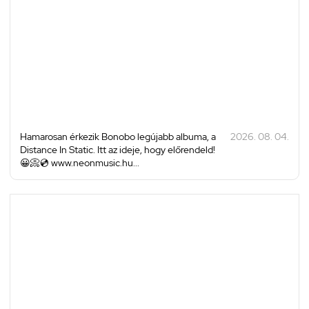
Hamarosan érkezik Bonobo legújabb albuma, a
2026. 08. 04.
Distance In Static. Itt az ideje, hogy előrendeld!
😀📀💿 www.neonmusic.hu...