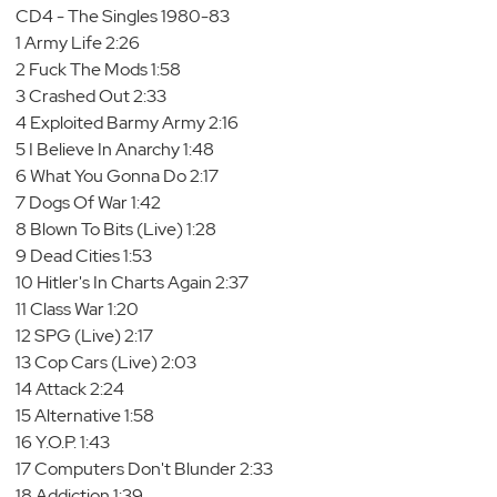
CD4 - The Singles 1980-83
1 Army Life 2:26
2 Fuck The Mods 1:58
3 Crashed Out 2:33
4 Exploited Barmy Army 2:16
5 I Believe In Anarchy 1:48
6 What You Gonna Do 2:17
7 Dogs Of War 1:42
8 Blown To Bits (Live) 1:28
9 Dead Cities 1:53
10 Hitler's In Charts Again 2:37
11 Class War 1:20
12 SPG (Live) 2:17
13 Cop Cars (Live) 2:03
14 Attack 2:24
15 Alternative 1:58
16 Y.O.P. 1:43
17 Computers Don't Blunder 2:33
18 Addiction 1:39