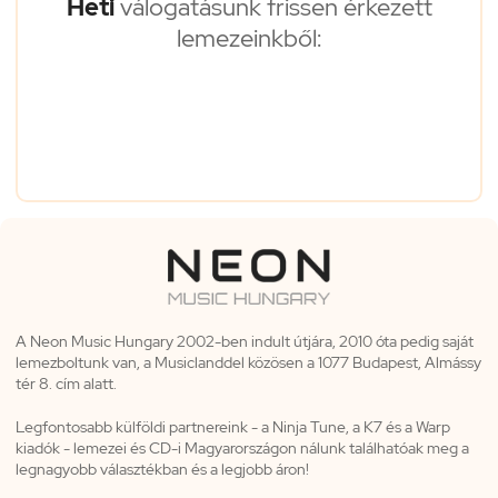
Heti
válogatásunk frissen érkezett
lemezeinkből:
A Neon Music Hungary 2002-ben indult útjára, 2010 óta pedig saját
lemezboltunk van, a Musiclanddel közösen a 1077 Budapest, Almássy
tér 8. cím alatt.
Legfontosabb külföldi partnereink - a Ninja Tune, a K7 és a Warp
kiadók - lemezei és CD-i Magyarországon nálunk találhatóak meg a
legnagyobb választékban és a legjobb áron!