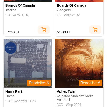
Boards Of Canada
Boards Of Canada
Inferno
Geogaddi
CD - Warp 2026
CD - Warp 2002
5 990 Ft
5 990 Ft
Rendelhető
Rendelhető
Hania Rani
Aphex Twin
Home
Selected Ambient Works
Volume II
CD - Gondwana 2020
3CD - Warp 2024