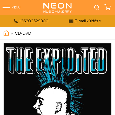
MENÜ


+36302529300
E-mail küldés »
»
CD/DVD