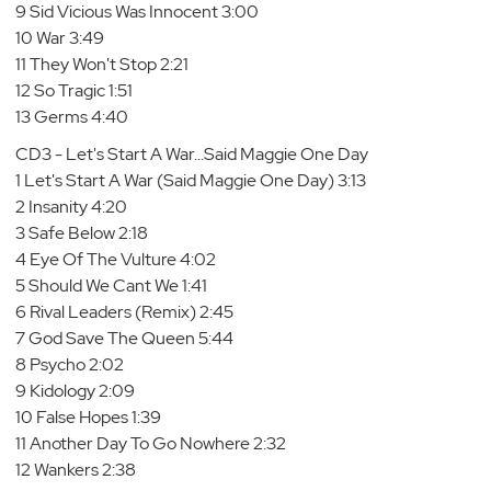
9 Sid Vicious Was Innocent 3:00
10 War 3:49
11 They Won't Stop 2:21
12 So Tragic 1:51
13 Germs 4:40
CD3 - Let's Start A War...Said Maggie One Day
1 Let's Start A War (Said Maggie One Day) 3:13
2 Insanity 4:20
3 Safe Below 2:18
4 Eye Of The Vulture 4:02
5 Should We Cant We 1:41
6 Rival Leaders (Remix) 2:45
7 God Save The Queen 5:44
8 Psycho 2:02
9 Kidology 2:09
10 False Hopes 1:39
11 Another Day To Go Nowhere 2:32
12 Wankers 2:38