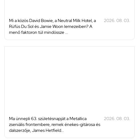
Mi a közös David Bowie, a Neutral Milk Hotel, a
2026. 08. 03.
Rüfüs Du Sol és Jamie Woon lemezeiben? A
menő faktoron túl mindössze ...
Ma ünnepli 63. születésnapját a Metallica
2026. 08. 03.
zseniális frontembere, remek énekes-gitárosa és
dalszerzője, James Hetfield...