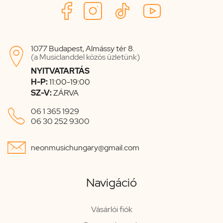
1077 Budapest, Almássy tér 8.

(a Musiclanddel közös üzletünk)
NYITVATARTÁS
H-P:
11:00-19:00
SZ-V:
ZÁRVA

06 1 365 1929
06 30 252 9300

neonmusichungary@gmail.com
Navigáció
Vásárlói fiók