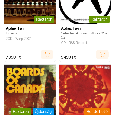
Raktáron
Raktáron
Aphex Twin
Aphex Twin
Drukqs
Selected Ambient Works 85-
92
2CD - Warp 2001
CD - R&S Records
7 990 Ft
5 490 Ft
Raktáron
Újdonság!
Rendelhető