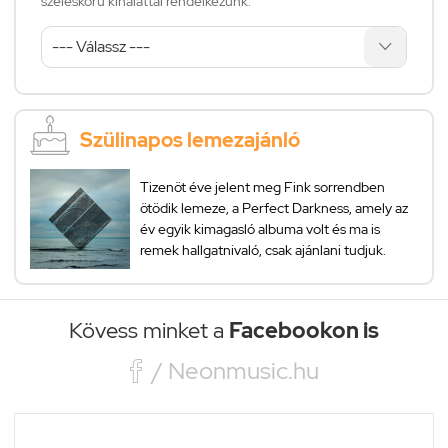
széleskörű kínálattal rendelkezünk:
Szülinapos lemezajánló
Tizenöt éve jelent meg Fink sorrendben
ötödik lemeze, a Perfect Darkness, amely az
év egyik kimagasló albuma volt és ma is
remek hallgatnivaló, csak ajánlani tudjuk.
Kövess minket a
Facebookon is

/ Neonmusic.hu