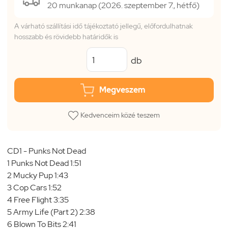
20 munkanap (2026. szeptember 7., hétfő)
A várható szállítási idő tájékoztató jellegű, előfordulhatnak
hosszabb és rövidebb határidők is
db
Megveszem
Kedvenceim közé teszem
CD1 - Punks Not Dead
1 Punks Not Dead 1:51
2 Mucky Pup 1:43
3 Cop Cars 1:52
4 Free Flight 3:35
5 Army Life (Part 2) 2:38
6 Blown To Bits 2:41