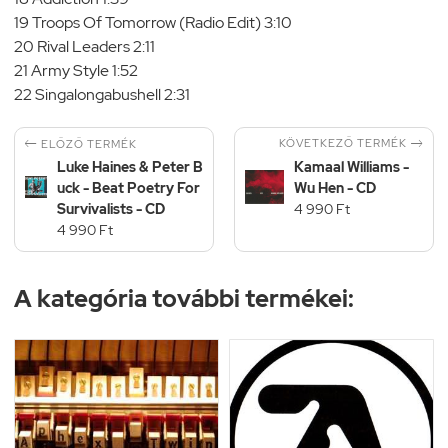
19 Troops Of Tomorrow (Radio Edit) 3:10
20 Rival Leaders 2:11
21 Army Style 1:52
22 Singalongabushell 2:31


KÖVETKEZŐ TERMÉK
ELŐZŐ TERMÉK
Luke Haines & Peter B
Kamaal Williams -
uck - Beat Poetry For
Wu Hen - CD
Survivalists - CD
4 990 Ft
4 990 Ft
A kategória további termékei: