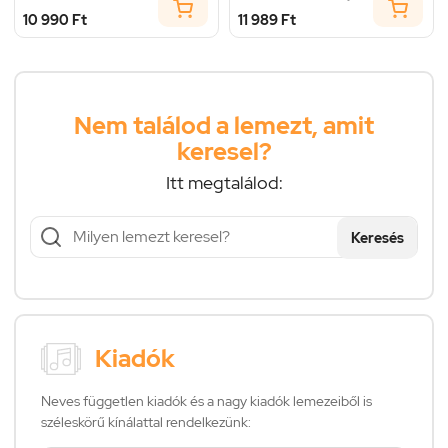
10 990 Ft
11 989 Ft
Nem találod a lemezt, amit
keresel?
Itt megtalálod:
Keresés
Kiadók
Neves független kiadók és a nagy kiadók lemezeiből is
széleskörű kínálattal rendelkezünk: