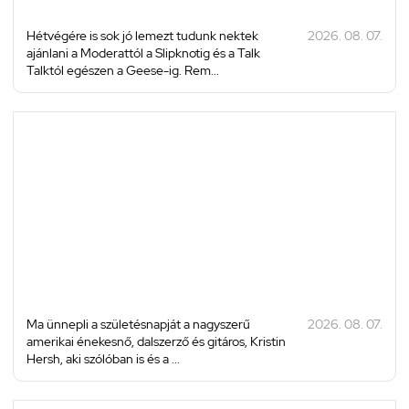
Hétvégére is sok jó lemezt tudunk nektek
2026. 08. 07.
ajánlani a Moderattól a Slipknotig és a Talk
Talktól egészen a Geese-ig. Rem...
Ma ünnepli a születésnapját a nagyszerű
2026. 08. 07.
amerikai énekesnő, dalszerző és gitáros, Kristin
Hersh, aki szólóban is és a ...