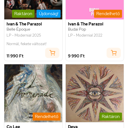
Raktáron
Újdonság!
Rendelhető
Ivan & The Parazol
Ivan & The Parazol
Belle Époque
Budai Pop
LP - Modernial 2025
LP - Modernial 2022
Normál, fekete változat!
11 990 Ft
9 990 Ft
Rendelhető
Raktáron
Co Lee
Deva