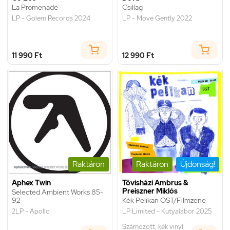
La Promenade
Csillag
LP - Golem Records 2024
LP - Move Gently 2022
11 990 Ft
12 990 Ft
Raktáron
Raktáron
Újdonság!
Aphex Twin
Tövisházi Ambrus &
Preiszner Miklós
Selected Ambient Works 85-
92
Kék Pelikan OST/Filmzene
2LP - Apollo
LP Limited - Kutyalabor 2025
Számozott, kék vinyl