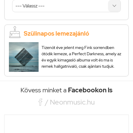
Szülinapos lemezajánló
Tizenöt éve jelent meg Fink sorrendben
ötödik lemeze, a Perfect Darkness, amely az
év egyik kimagasló albuma volt és ma is
remek hallgatnivaló, csak ajánlani tudjuk.
Kövess minket a
Facebookon is

/ Neonmusic.hu