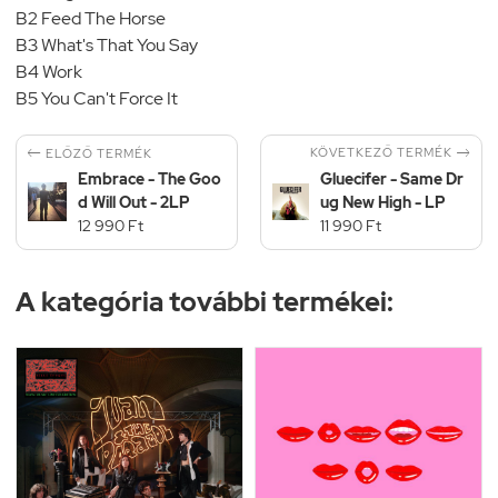
B2 Feed The Horse
B3 What's That You Say
B4 Work
B5 You Can't Force It


KÖVETKEZŐ TERMÉK
ELŐZŐ TERMÉK
Embrace - The Goo
Gluecifer - Same Dr
d Will Out - 2LP
ug New High - LP
12 990 Ft
11 990 Ft
A kategória további termékei: