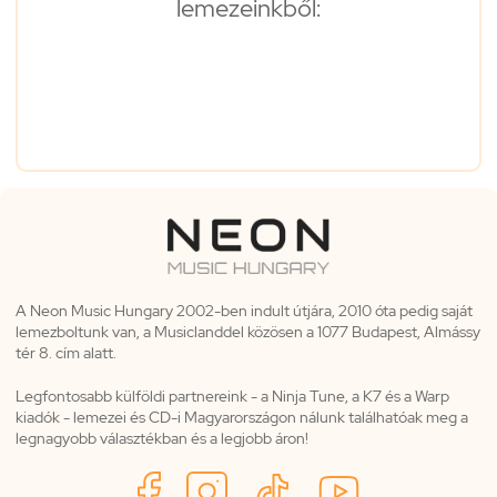
lemezeinkből:
A Neon Music Hungary 2002-ben indult útjára, 2010 óta pedig saját
lemezboltunk van, a Musiclanddel közösen a 1077 Budapest, Almássy
tér 8. cím alatt.
Legfontosabb külföldi partnereink - a Ninja Tune, a K7 és a Warp
kiadók - lemezei és CD-i Magyarországon nálunk találhatóak meg a
legnagyobb választékban és a legjobb áron!