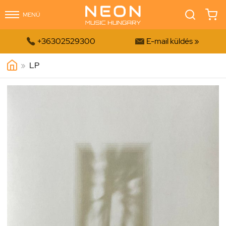
MENÜ


+36302529300
E-mail küldés »
»
LP