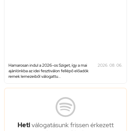
Hamarosan indul a 2026-os Sziget, így a mai
2026. 08. 06.
ajánlónkba az idei fesztiválon fellépő előadók
remek lemezeiből válogattu...
Heti
válogatásunk frissen érkezett