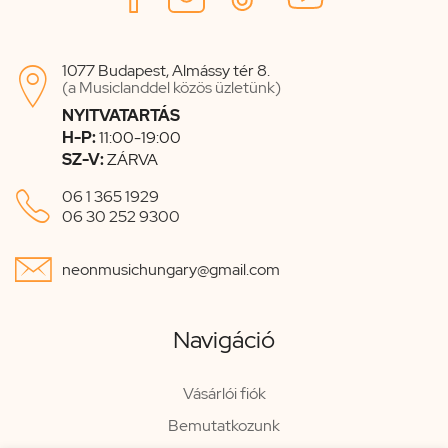
1077 Budapest, Almássy tér 8.

(a Musiclanddel közös üzletünk)
NYITVATARTÁS
H-P:
11:00-19:00
SZ-V:
ZÁRVA

06 1 365 1929
06 30 252 9300

neonmusichungary@gmail.com
Navigáció
Vásárlói fiók
Bemutatkozunk