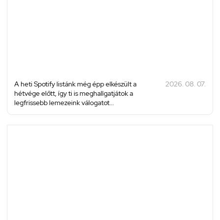
A heti Spotify listánk még épp elkészült a
2026. 08. 07.
hétvége előtt, így ti is meghallgatjátok a
legfrissebb lemezeink válogatot...