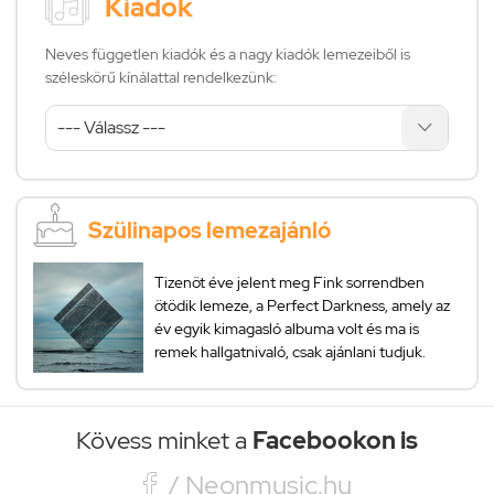
Kiadók
Neves független kiadók és a nagy kiadók lemezeiből is
széleskörű kínálattal rendelkezünk:
Szülinapos lemezajánló
Tizenöt éve jelent meg Fink sorrendben
ötödik lemeze, a Perfect Darkness, amely az
év egyik kimagasló albuma volt és ma is
remek hallgatnivaló, csak ajánlani tudjuk.
Kövess minket a
Facebookon is

/ Neonmusic.hu