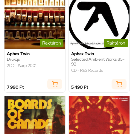
Raktáron
Raktáron
Aphex Twin
Aphex Twin
Drukqs
Selected Ambient Works 85-
92
2CD - Warp 2001
CD - R&S Records
7 990 Ft
5 490 Ft