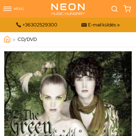
MENÜ


+36302529300
E-mail küldés »
»
CD/DVD