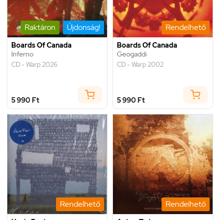
Raktáron
Újdonság!
Rendelhető
Boards Of Canada
Boards Of Canada
Inferno
Geogaddi
CD - Warp 2026
CD - Warp 2002
5 990 Ft
5 990 Ft
Rendelhető
Rendelhető