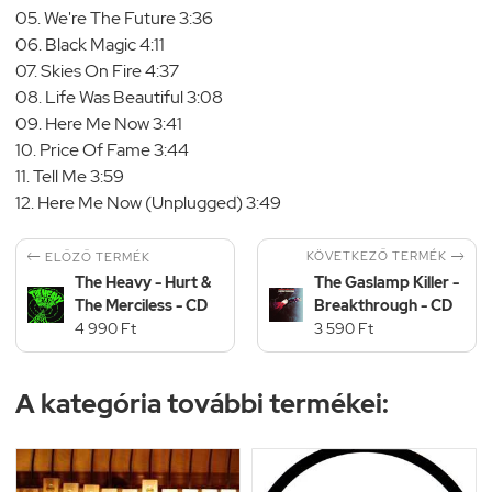
05. We're The Future 3:36
06. Black Magic 4:11
07. Skies On Fire 4:37
08. Life Was Beautiful 3:08
09. Here Me Now 3:41
10. Price Of Fame 3:44
11. Tell Me 3:59
12. Here Me Now (Unplugged) 3:49


KÖVETKEZŐ TERMÉK
ELŐZŐ TERMÉK
The Heavy - Hurt &
The Gaslamp Killer -
The Merciless - CD
Breakthrough - CD
4 990 Ft
3 590 Ft
A kategória további termékei: