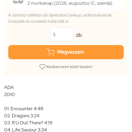
2 munkanap (2026. augusztus 12., szerda)
A várható szállítási idő tájékoztató jellegű, előfordulhatnak
hosszabb és rövidebb határidők is
db
Megveszem
Kedvenceim közé teszem
ADA
2010
01. Encounter 4:48
02. Dragons 3:24
03. R U Out There? 4:19
04. Life Saviour 3:34