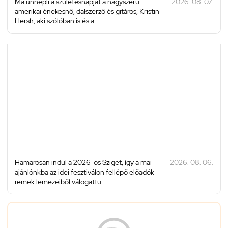
Ma ünnepli a születésnapját a nagyszerű
2026. 08. 07.
amerikai énekesnő, dalszerző és gitáros, Kristin
Hersh, aki szólóban is és a ...
Hamarosan indul a 2026-os Sziget, így a mai
2026. 08. 06.
ajánlónkba az idei fesztiválon fellépő előadók
remek lemezeiből válogattu...