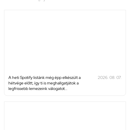
A heti Spotify listánk még épp elkészült a
2026. 08. 07.
hétvége előtt, így ti is meghallgatjátok a
legfrissebb lemezeink válogatot...