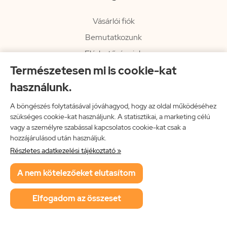
Vásárlói fiók
Bemutatkozunk
Elérhetőségeink
Természetesen mi is cookie-kat
Hírlevél
használunk.
Rendelési információk
Impresszum
A böngészés folytatásával jóváhagyod, hogy az oldal működéséhez
szükséges cookie-kat használjunk. A statisztikai, a marketing célú
Vissza a főoldalra
vagy a személyre szabással kapcsolatos cookie-kat csak a
hozzájárulásod után használjuk.
Részletes adatkezelési tájékoztató »
Neon Music Hungary Bt.
A nem kötelezőeket elutasítom
ÁSZF
Adatkezelési tájékoztató
Elfogadom az összeset