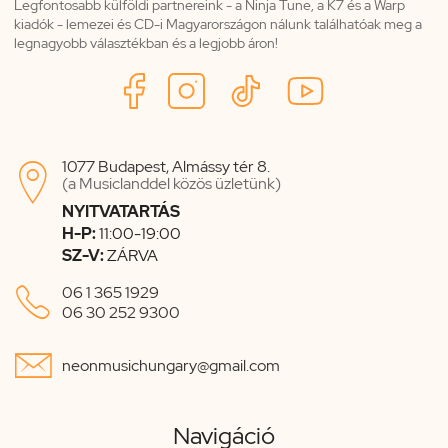
Legfontosabb külföldi partnereink - a Ninja Tune, a K7 és a Warp
kiadók - lemezei és CD-i Magyarországon nálunk találhatóak meg a
legnagyobb választékban és a legjobb áron!
1077 Budapest, Almássy tér 8.

(a Musiclanddel közös üzletünk)
NYITVATARTÁS
H-P:
11:00-19:00
SZ-V:
ZÁRVA

06 1 365 1929
06 30 252 9300

neonmusichungary@gmail.com
Navigáció