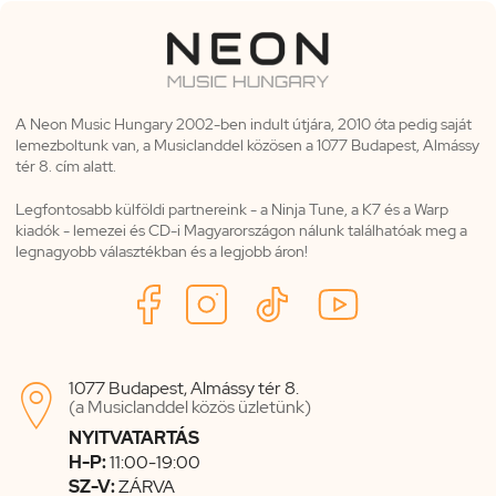
A Neon Music Hungary 2002-ben indult útjára, 2010 óta pedig saját
lemezboltunk van, a Musiclanddel közösen a 1077 Budapest, Almássy
tér 8. cím alatt.
Legfontosabb külföldi partnereink - a Ninja Tune, a K7 és a Warp
kiadók - lemezei és CD-i Magyarországon nálunk találhatóak meg a
legnagyobb választékban és a legjobb áron!
1077 Budapest, Almássy tér 8.

(a Musiclanddel közös üzletünk)
NYITVATARTÁS
H-P:
11:00-19:00
SZ-V:
ZÁRVA