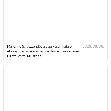
Ma lenne 57 esztendős a tragikusan fiatalon
2026. 08. 06.
elhunyt nagyszerű amerikai dalszerző és énekes,
Elliott Smith. RIP. #neo...