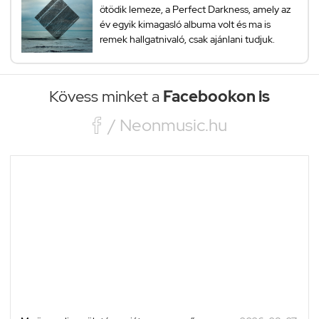
ötödik lemeze, a Perfect Darkness, amely az
év egyik kimagasló albuma volt és ma is
remek hallgatnivaló, csak ajánlani tudjuk.
Kövess minket a
Facebookon is

/ Neonmusic.hu