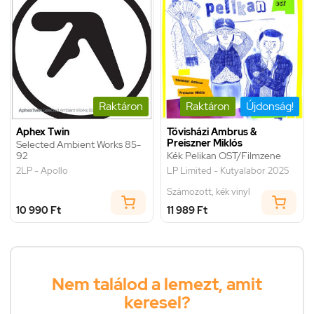
Raktáron
Raktáron
Újdonság!
Aphex Twin
Tövisházi Ambrus &
Preiszner Miklós
Selected Ambient Works 85-
92
Kék Pelikan OST/Filmzene
2LP - Apollo
LP Limited - Kutyalabor 2025
Számozott, kék vinyl
10 990 Ft
11 989 Ft
Nem találod a lemezt, amit
keresel?