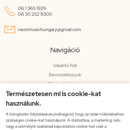

06 1 365 1929
06 30 252 9300

neonmusichungary@gmail.com
Navigáció
Vásárlói fiók
Bemutatkozunk
Elérhetőségeink
Természetesen mi is cookie-kat
Hírlevél
használunk.
Rendelési információk
Impresszum
A böngészés folytatásával jóváhagyod, hogy az oldal működéséhez
szükséges cookie-kat használjunk. A statisztikai, a marketing célú
Vissza a főoldalra
vagy a személyre szabással kapcsolatos cookie-kat csak a