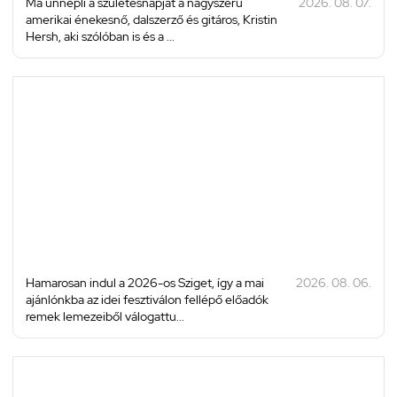
Ma ünnepli a születésnapját a nagyszerű
2026. 08. 07.
amerikai énekesnő, dalszerző és gitáros, Kristin
Hersh, aki szólóban is és a ...
Hamarosan indul a 2026-os Sziget, így a mai
2026. 08. 06.
ajánlónkba az idei fesztiválon fellépő előadók
remek lemezeiből válogattu...