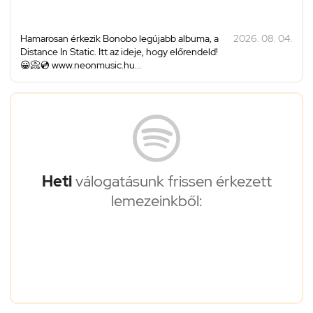
Hamarosan érkezik Bonobo legújabb albuma, a
2026. 08. 04.
Distance In Static. Itt az ideje, hogy előrendeld!
😀📀💿 www.neonmusic.hu...
Heti
válogatásunk frissen érkezett
lemezeinkből: