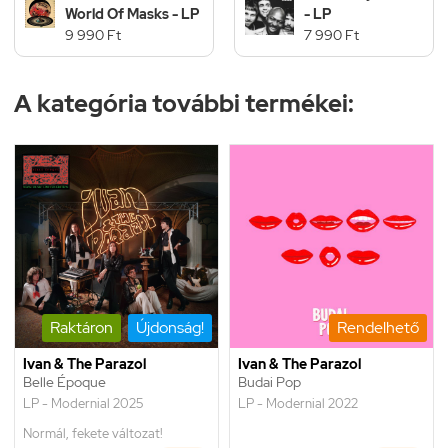
World Of Masks - LP
- LP
9 990 Ft
7 990 Ft
A kategória további termékei:
Raktáron
Újdonság!
Rendelhető
Ivan & The Parazol
Ivan & The Parazol
Belle Époque
Budai Pop
LP - Modernial 2025
LP - Modernial 2022
Normál, fekete változat!