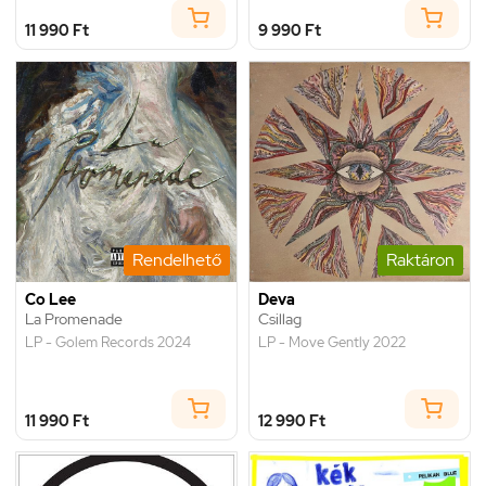
11 990 Ft
9 990 Ft
Rendelhető
Raktáron
Co Lee
Deva
La Promenade
Csillag
LP - Golem Records 2024
LP - Move Gently 2022
11 990 Ft
12 990 Ft