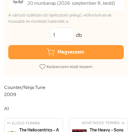
20 munkanap (2026. szeptember 8., kedd)
A várható szállítási idő tájékoztató jellegű, előfordulhatnak
hosszabb és rövidebb határidők is
db
Megveszem
Kedvenceim közé teszem
Counter/Ninja Tune
2009
A1


KÖVETKEZŐ TERMÉK
ELŐZŐ TERMÉK
The Heliocentrics - A
The Heavy - Sons