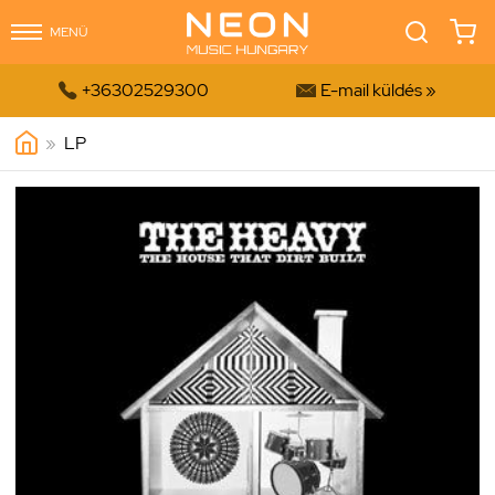
MENÜ


+36302529300
E-mail küldés »
»
LP