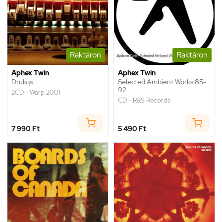
Raktáron
Raktáron
Aphex Twin
Aphex Twin
Drukqs
Selected Ambient Works 85-
92
2CD - Warp 2001
CD - R&S Records
7 990 Ft
5 490 Ft