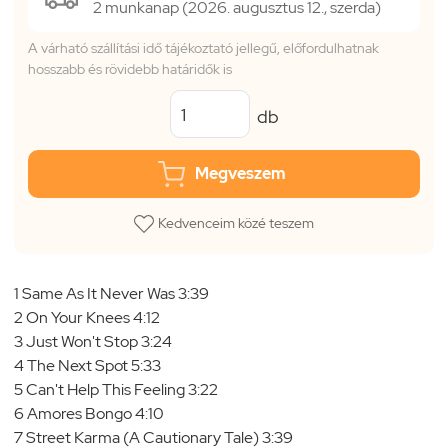
2 munkanap (2026. augusztus 12., szerda)
A várható szállítási idő tájékoztató jellegű, előfordulhatnak
hosszabb és rövidebb határidők is
db
Megveszem
Kedvenceim közé teszem
1 Same As It Never Was 3:39
2 On Your Knees 4:12
3 Just Won't Stop 3:24
4 The Next Spot 5:33
5 Can't Help This Feeling 3:22
6 Amores Bongo 4:10
7 Street Karma (A Cautionary Tale) 3:39