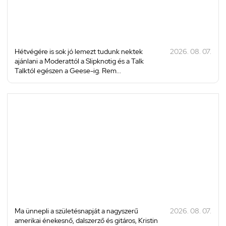
Hétvégére is sok jó lemezt tudunk nektek
2026. 08. 07.
ajánlani a Moderattól a Slipknotig és a Talk
Talktól egészen a Geese-ig. Rem...
Ma ünnepli a születésnapját a nagyszerű
2026. 08. 07.
amerikai énekesnő, dalszerző és gitáros, Kristin