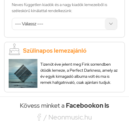
Neves független kiadók és a nagy kiadók lemezeiből is
széleskörű kínálattal rendelkezünk:
Szülinapos lemezajánló
Tizenöt éve jelent meg Fink sorrendben
ötödik lemeze, a Perfect Darkness, amely az
év egyik kimagasló albuma volt és ma is
remek hallgatnivaló, csak ajánlani tudjuk.
Kövess minket a
Facebookon is

/ Neonmusic.hu