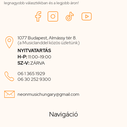
legnagyobb választékban és a legjobb áron!
1077 Budapest, Almássy tér 8.

(a Musiclanddel közös üzletünk)
NYITVATARTÁS
H-P:
11:00-19:00
SZ-V:
ZÁRVA

06 1 365 1929
06 30 252 9300

neonmusichungary@gmail.com
Navigáció