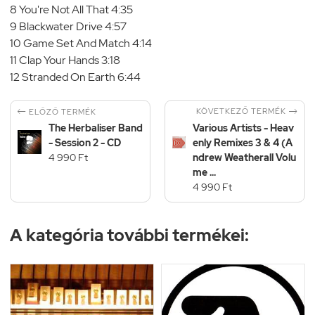
8 You're Not All That 4:35
9 Blackwater Drive 4:57
10 Game Set And Match 4:14
11 Clap Your Hands 3:18
12 Stranded On Earth 6:44


KÖVETKEZŐ TERMÉK
ELŐZŐ TERMÉK
The Herbaliser Band
Various Artists - Heav
- Session 2 - CD
enly Remixes 3 & 4 (A
4 990 Ft
ndrew Weatherall Volu
me ...
4 990 Ft
A kategória további termékei: