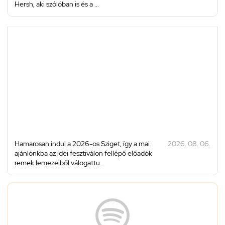
Hersh, aki szólóban is és a ...
Hamarosan indul a 2026-os Sziget, így a mai
2026. 08. 06.
ajánlónkba az idei fesztiválon fellépő előadók
remek lemezeiből válogattu...