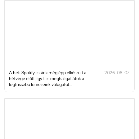
A heti Spotify listánk még épp elkészült a
2026. 08. 07.
hétvége előtt, így ti is meghallgatjátok a
legfrissebb lemezeink válogatot...