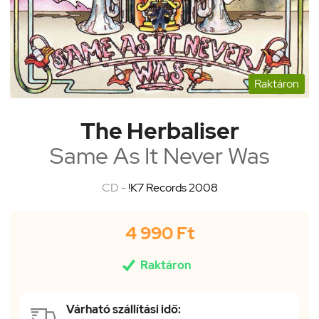
Raktáron
The Herbaliser
Same As It Never Was
CD -
!K7 Records 2008
4 990 Ft

Raktáron
Várható szállítási idő: