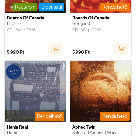
Raktáron
Újdonság!
Rendelhető
Boards Of Canada
Boards Of Canada
Inferno
Geogaddi
CD - Warp 2026
CD - Warp 2002
5 990 Ft
5 990 Ft
Rendelhető
Rendelhető
Hania Rani
Aphex Twin
Home
Selected Ambient Works