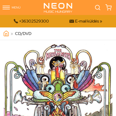
MENÜ


+36302529300
E-mail küldés »
»
CD/DVD