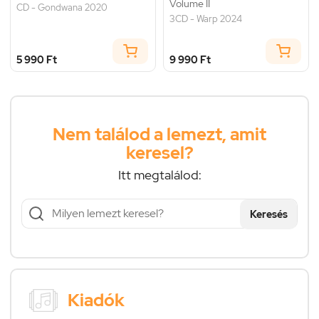
Volume II
CD - Gondwana 2020
3CD - Warp 2024
5 990 Ft
9 990 Ft
Nem találod a lemezt, amit
keresel?
Itt megtalálod:
Keresés
Kiadók