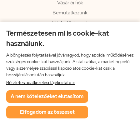
Vásárlói fiók
Bemutatkozunk
Elérhetőségeink
Természetesen mi is cookie-kat
Hírlevél
használunk.
Rendelési információk
Impresszum
A böngészés folytatásával jóváhagyod, hogy az oldal működéséhez
szükséges cookie-kat használjunk. A statisztikai, a marketing célú
Vissza a főoldalra
vagy a személyre szabással kapcsolatos cookie-kat csak a
hozzájárulásod után használjuk.
Részletes adatkezelési tájékoztató »
Neon Music Hungary Bt.
A nem kötelezőeket elutasítom
ÁSZF
Adatkezelési tájékoztató
Elfogadom az összeset