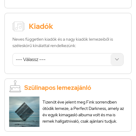
Kiadók
Neves független kiadók és a nagy kiadók lemezeiből is
széleskörű kínálattal rendelkezünk:
Szülinapos lemezajánló
Tizenöt éve jelent meg Fink sorrendben
ötödik lemeze, a Perfect Darkness, amely az
év egyik kimagasló albuma volt és ma is
remek hallgatnivaló, csak ajánlani tudjuk.