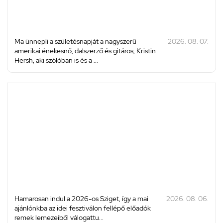
Ma ünnepli a születésnapját a nagyszerű
2026. 08. 07.
amerikai énekesnő, dalszerző és gitáros, Kristin
Hersh, aki szólóban is és a ...
Hamarosan indul a 2026-os Sziget, így a mai
2026. 08. 06.
ajánlónkba az idei fesztiválon fellépő előadók
remek lemezeiből válogattu...