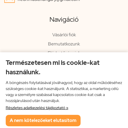
Navigáció
Vásárlói fiók
Bemutatkozunk
Elérhetőségeink
Természetesen mi is cookie-kat
Hírlevél
használunk.
Rendelési információk
Impresszum
A böngészés folytatásával jóváhagyod, hogy az oldal működéséhez
szükséges cookie-kat használjunk. A statisztikai, a marketing célú
Vissza a főoldalra
vagy a személyre szabással kapcsolatos cookie-kat csak a
hozzájárulásod után használjuk.
Részletes adatkezelési tájékoztató »
Neon Music Hungary Bt.
A nem kötelezőeket elutasítom
ÁSZF
Adatkezelési tájékoztató