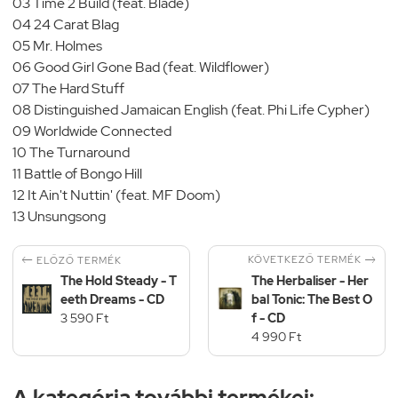
03 Time 2 Build (feat. Blade)
04 24 Carat Blag
05 Mr. Holmes
06 Good Girl Gone Bad (feat. Wildflower)
07 The Hard Stuff
08 Distinguished Jamaican English (feat. Phi Life Cypher)
09 Worldwide Connected
10 The Turnaround
11 Battle of Bongo Hill
12 It Ain't Nuttin' (feat. MF Doom)
13 Unsungsong


KÖVETKEZŐ TERMÉK
ELŐZŐ TERMÉK
The Hold Steady - T
The Herbaliser - Her
eeth Dreams - CD
bal Tonic: The Best O
3 590 Ft
f - CD
4 990 Ft
A kategória további termékei: