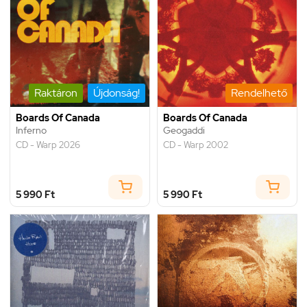
Raktáron
Újdonság!
Rendelhető
Boards Of Canada
Boards Of Canada
Inferno
Geogaddi
CD - Warp 2026
CD - Warp 2002
5 990 Ft
5 990 Ft