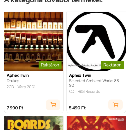
Raktáron
Raktáron
Aphex Twin
Aphex Twin
Drukqs
Selected Ambient Works 85-
92
2CD - Warp 2001
CD - R&S Records
7 990 Ft
5 490 Ft