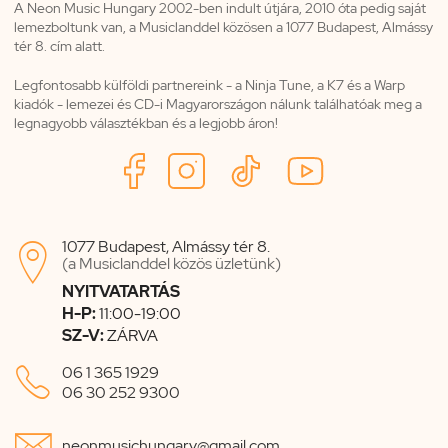
A Neon Music Hungary 2002-ben indult útjára, 2010 óta pedig saját
lemezboltunk van, a Musiclanddel közösen a 1077 Budapest, Almássy
tér 8. cím alatt.
Legfontosabb külföldi partnereink - a Ninja Tune, a K7 és a Warp
kiadók - lemezei és CD-i Magyarországon nálunk találhatóak meg a
legnagyobb választékban és a legjobb áron!
1077 Budapest, Almássy tér 8.

(a Musiclanddel közös üzletünk)
NYITVATARTÁS
H-P:
11:00-19:00
SZ-V:
ZÁRVA

06 1 365 1929
06 30 252 9300

neonmusichungary@gmail.com