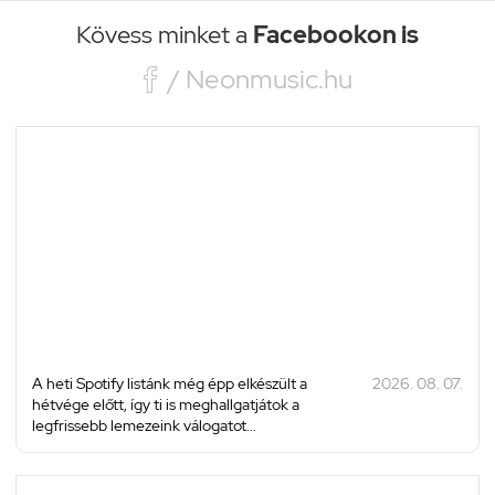
Kövess minket a
Facebookon is

/ Neonmusic.hu
A heti Spotify listánk még épp elkészült a
2026. 08. 07.
hétvége előtt, így ti is meghallgatjátok a
legfrissebb lemezeink válogatot...