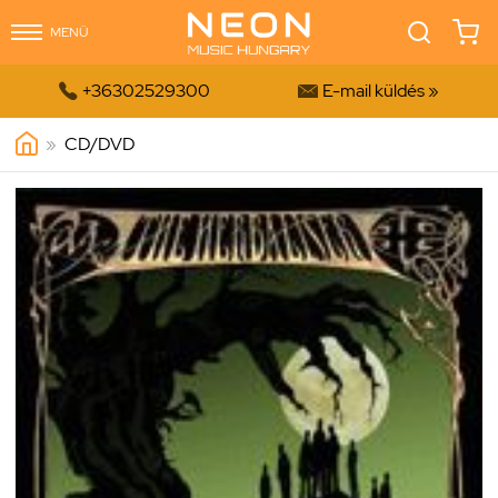
MENÜ


+36302529300
E-mail küldés »
»
CD/DVD