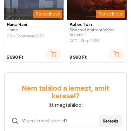
Rendelhető
Rendelhető
Hania Rani
Aphex Twin
Home
Selected Ambient Works
Volume II
CD - Gondwana 2020
3CD - Warp 2024
5 990 Ft
9 990 Ft
Nem találod a lemezt, amit
keresel?
Itt megtalálod:
Keresés