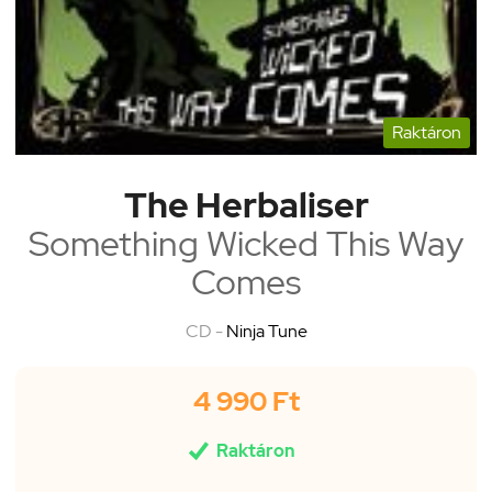
Raktáron
The Herbaliser
Something Wicked This Way
Comes
CD -
Ninja Tune
4 990 Ft

Raktáron