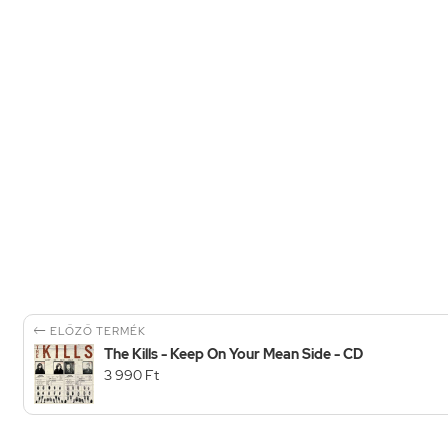

ELŐZŐ TERMÉK
The Kills - Keep On Your Mean Side - CD
3 990 Ft