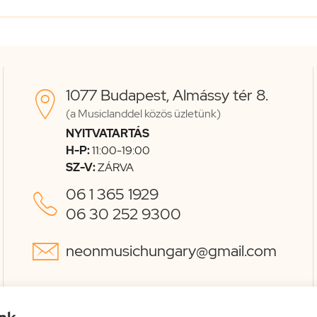
1077 Budapest, Almássy tér 8.

(a Musiclanddel közös üzletünk)
NYITVATARTÁS
H-P:
11:00-19:00
SZ-V:
ZÁRVA
06 1 365 1929

06 30 252 9300

neonmusichungary@gmail.com