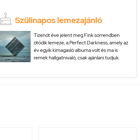
Szülinapos lemezajánló
Tizenöt éve jelent meg Fink sorrendben
ötödik lemeze, a Perfect Darkness, amely az
év egyik kimagasló albuma volt és ma is
remek hallgatnivaló, csak ajánlani tudjuk.