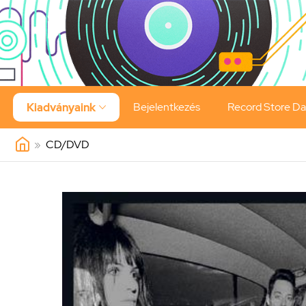
Bejelentkezés
Record Store D
Kiadványaink

»
CD/DVD