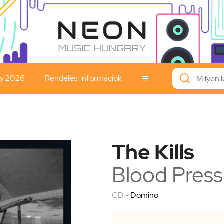
ay 2026
Rendelési információk

The Kills
Blood Press
CD -
Domino