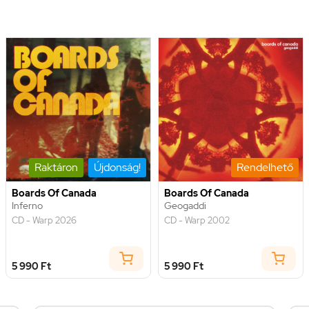
Raktáron
Újdonság!
Rendelhető
Boards Of Canada
Boards Of Canada
Inferno
Geogaddi
CD - Warp 2026
CD - Warp 2002
5 990 Ft
5 990 Ft