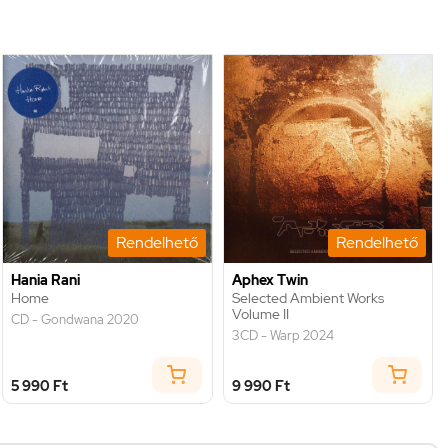
Rendelhető
Rendelhető
Hania Rani
Aphex Twin
Home
Selected Ambient Works
Volume II
CD - Gondwana 2020
3CD - Warp 2024
5 990 Ft
9 990 Ft