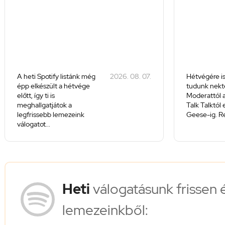
A heti Spotify listánk még
2026. 08. 07.
Hétvégére is
épp elkészült a hétvége
tudunk nekte
előtt, így ti is
Moderattól a
meghallgatjátok a
Talk Talktól
legfrissebb lemezeink
Geese-ig. Re
válogatot...
Heti
válogatásunk frissen 
lemezeinkből: