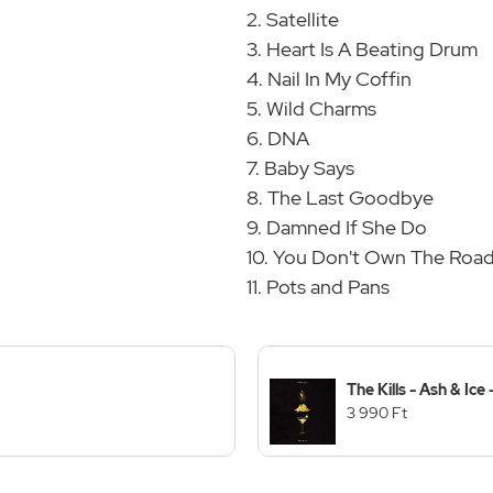
2. Satellite
3. Heart Is A Beating Drum
4. Nail In My Coffin
5. Wild Charms
6. DNA
7. Baby Says
8. The Last Goodbye
9. Damned If She Do
10. You Don't Own The Roa
11. Pots and Pans
The Kills - Ash & Ice
3 990 Ft