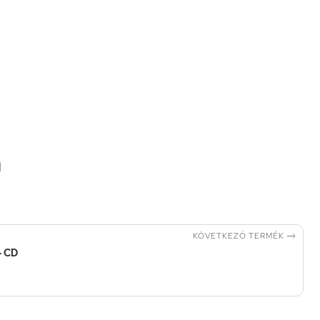
d

KÖVETKEZŐ TERMÉK
 - CD