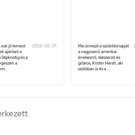
 sok jó lemezt
2026. 08. 07.
Ma ünnepli a születésnapját
k ajánlani a
a nagyszerű amerikai
 Slipknotig és a
énekesnő, dalszerző és
 egészen a
gitáros, Kristin Hersh, aki
m...
szólóban is és a ...
érkezett