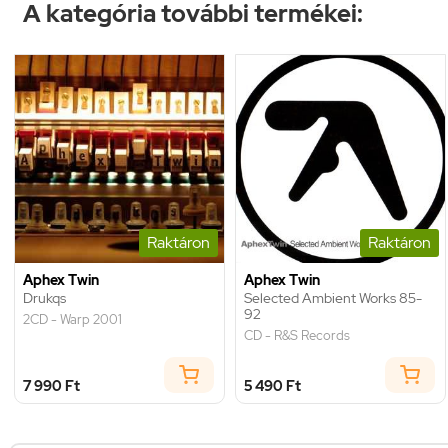
A kategória további termékei:
Raktáron
Raktáron
Aphex Twin
Aphex Twin
Drukqs
Selected Ambient Works 85-
92
2CD - Warp 2001
CD - R&S Records
7 990 Ft
5 490 Ft