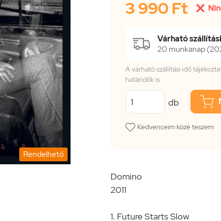
3 990 Ft

Nin
Várható szállítási
20 munkanap (2026
A várható szállítási idő tájékoz
határidők is
db
Kedvenceim közé teszem
Rendelhető
Domino
2011
1. Future Starts Slow