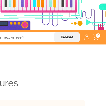
0
Keresés
ures