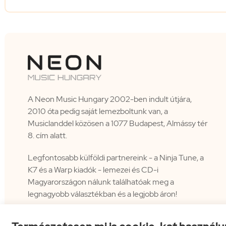
A Neon Music Hungary 2002-ben indult útjára,
2010 óta pedig saját lemezboltunk van, a
Musiclanddel közösen a 1077 Budapest, Almássy tér
8. cím alatt.
Legfontosabb külföldi partnereink - a Ninja Tune, a
K7 és a Warp kiadók - lemezei és CD-i
Magyarországon nálunk találhatóak meg a
legnagyobb választékban és a legjobb áron!