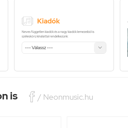
Kiadók
Neves független kiadók és a nagy kiadók lemezeiből is
széleskörű kínálattal rendelkezünk:
n is

/ Neonmusic.hu