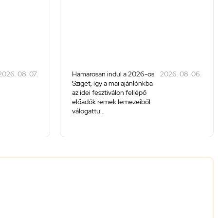
2026. 08. 07.
Hamarosan indul a 2026-os
2026. 08. 06.
Sziget, így a mai ajánlónkba
az idei fesztiválon fellépő
előadók remek lemezeiből
válogattu...